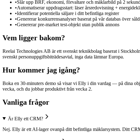
•
Slår upp BRF, ekonomi, förvaltare och mäklarbild på 2 sekun
•
Automatiserar uppdragsstart: läser årsredovisning + energideklar
•
Identifierar potentiella säljare i ditt befintliga register
•
Genererar konkurrensanalyser baserat på vår databas över sål
•
Genererar pre-market test-objekt utan publik annons
Vem ligger bakom?
Reelai Technologies AB är ett svenskt teknikbolag baserat i Stockhol
svenskt personuppgiftsbiträdesavtal, inga data lämnar Europa.
Hur kommer jag igång?
Boka en 30-minuters demo så visar vi Elly i din vardag — på dina obje
vecka, och du jobbar produktivt från vecka 2.
Vanliga frågor
Är Elly ett CRM?
Nej. Elly är ett AI-lager ovanpå ditt befintliga mäklarsystem. Ditt CR