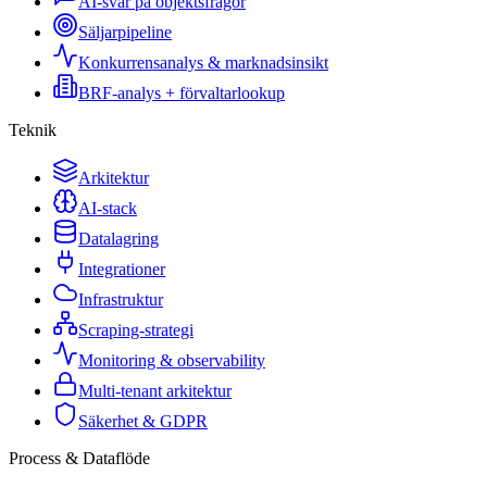
AI-svar på objektsfrågor
Säljarpipeline
Konkurrensanalys & marknadsinsikt
BRF-analys + förvaltarlookup
Teknik
Arkitektur
AI-stack
Datalagring
Integrationer
Infrastruktur
Scraping-strategi
Monitoring & observability
Multi-tenant arkitektur
Säkerhet & GDPR
Process & Dataflöde