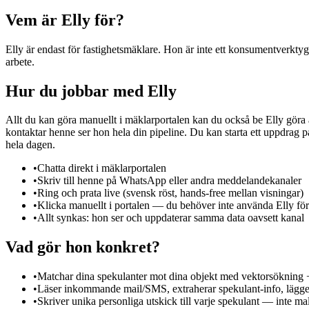
Vem är Elly för?
Elly är endast för fastighetsmäklare. Hon är inte ett konsumentverktyg
arbete.
Hur du jobbar med Elly
Allt du kan göra manuellt i mäklarportalen kan du också be Elly göra å
kontaktar henne ser hon hela din pipeline. Du kan starta ett uppdrag 
hela dagen.
•
Chatta direkt i mäklarportalen
•
Skriv till henne på WhatsApp eller andra meddelandekanaler
•
Ring och prata live (svensk röst, hands-free mellan visningar)
•
Klicka manuellt i portalen — du behöver inte använda Elly för 
•
Allt synkas: hon ser och uppdaterar samma data oavsett kanal
Vad gör hon konkret?
•
Matchar dina spekulanter mot dina objekt med vektorsökning
•
Läser inkommande mail/SMS, extraherar spekulant-info, lägger 
•
Skriver unika personliga utskick till varje spekulant — inte ma