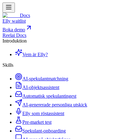
Docs
Elly waitlist
Boka demo
Reelai Docs
Introduktion
Vem är Elly?
Skills
AI-spekulantmatchning
AI-objektsassistent
Automatisk spekulantingest
AI-genererade personliga utskick
Elly som röstassistent
Pre-market test
Spekulant-onboarding