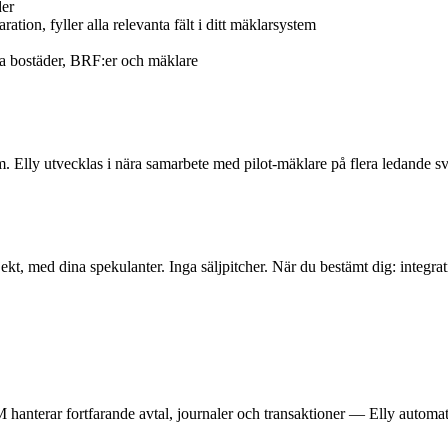
der
ation, fyller alla relevanta fält i ditt mäklarsystem
da bostäder, BRF:er och mäklare
m. Elly utvecklas i nära samarbete med pilot-mäklare på flera ledande 
kt, med dina spekulanter. Inga säljpitcher. När du bestämt dig: integrat
M hanterar fortfarande avtal, journaler och transaktioner — Elly automati