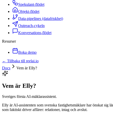
Spekulant-flödet
Objekt-flödet
Data-pipelines (datafriskhet)
Outreach-cykeln
Konversations-flödet
Resurser
Boka demo
← Tillbaka till reelai.io
Docs
Vem är Elly?
Vem är Elly?
Sveriges första AI-mäklarassistent.
Elly är AI-assistenten som svenska fastighetsmäklare har önskat sig l
som faktiskt driver affärer: relationer, intag och avslut.