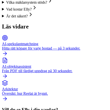
Vilka mäklarsystem stöds?
Vad kostar Elly?
Är det säkert?
Läs vidare
AI-spekulantmatchning
Hitta rätt köpare för varje bostad — på 3 sekunder.
AI-objektsassistent
Från PDF till färdigt uppdrag på 30 sekunder.
Arkitektur
Översikt: hur Reelai är byggt.
Vill du se Elly i din vardag?