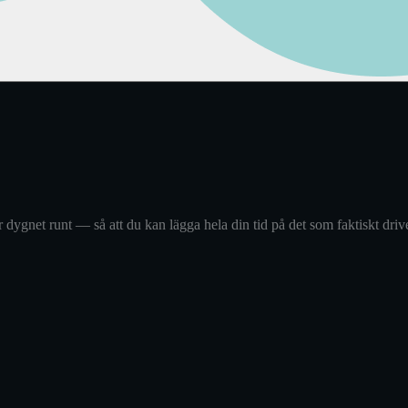
 dygnet runt — så att du kan lägga hela din tid på det som faktiskt drive