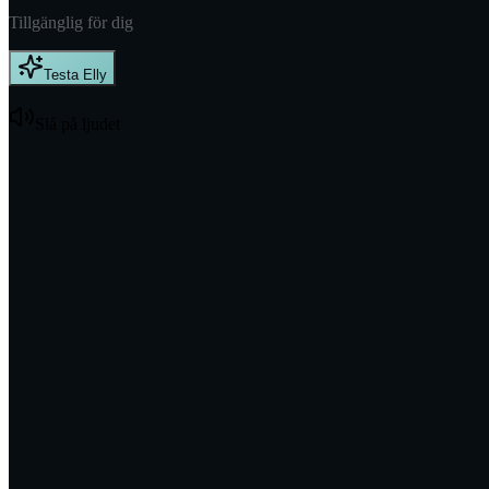
Tillgänglig för dig
Testa Elly
Slå på ljudet