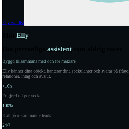
Elly waitlist
Möt
Elly
Din personliga
assistent
som aldrig sover
Byggd tillsammans med och för mäklare
Elly känner dina objekt, hanterar dina spekulanter och svarar på frågor
relationer, intag och avslut.
+10h
Frigjord tid per vecka
100%
Koll på inkommande leads
24/7