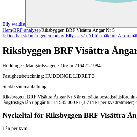
Elly waitlist
Hem
/
BRF-analyser
/
Riksbyggen BRF Visättra Ängar Nr 5
✨
Den här sidan är genererad av
Elly
— vår AI för mäklare.
Är du mäk
Riksbyggen BRF Visättra Ängar
Huddinge
·
Mangårdsvägen
· Org.nr
716421-1984
Fastighetsbeteckning:
HUDDINGE LIDRET 3
Snabb sammanfattning
Riksbyggen BRF Visättra Ängar Nr 5
är en oäkta bostadsrättsföreni
långfristiga lån uppgår till 14 535 000 kr (3 714 kr per kvadratmeter)
o
Nyckeltal för
Riksbyggen BRF Visättra Än
Lån per kvm