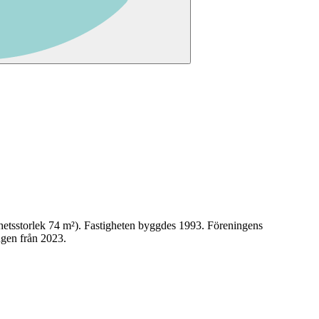
etsstorlek
74
m²)
. Fastigheten byggdes 1993
.
Föreningens
ngen från 2023.