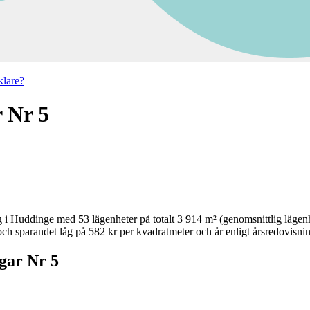
lare?
 Nr 5
ng
i
Huddinge
med
53
lägenheter på totalt
3 914
m² (genomsnittlig lägenh
ch sparandet låg på 582 kr per kvadratmeter och år enligt årsredovisni
gar Nr 5