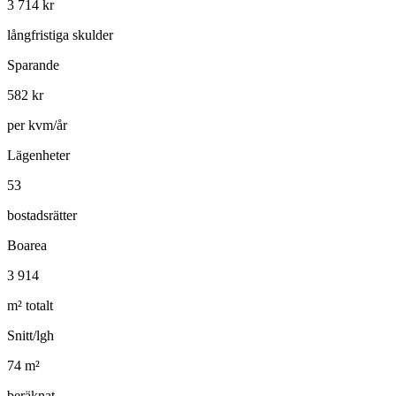
3 714
kr
långfristiga skulder
Sparande
582
kr
per kvm/år
Lägenheter
53
bostadsrätter
Boarea
3 914
m² totalt
Snitt/lgh
74
m²
beräknat