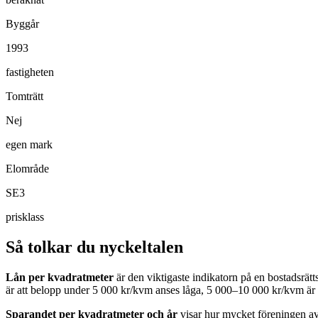
Byggår
1993
fastigheten
Tomträtt
Nej
egen mark
Elområde
SE3
prisklass
Så tolkar du nyckeltalen
Lån per kvadratmeter
är den viktigaste indikatorn på en bostadsrät
är att belopp under 5 000 kr/kvm anses låga, 5 000–10 000 kr/kvm är 
Sparandet per kvadratmeter och år
visar hur mycket föreningen avs