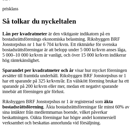
prisklass
Så tolkar du nyckeltalen
Lån per kvadratmeter
är den viktigaste indikatorn på en
bostadsrättsförenings ekonomiska belastning.
Riksbyggen BRF
Jonstorpshus nr 1
har
6 704
kr/kvm. Ett riktmärke för svenska
bostadsrättsföreningar är att belopp under 5 000 kr/kvm anses låga,
5 000–10 000 kr/kvm är vanligt, och över 15 000 kr/kvm indikerar
hög räntekänslighet.
Sparandet per kvadratmeter och år
visar hur mycket föreningen
avsätter till framtida underhåll.
Riksbyggen BRF Jonstorpshus nr 1
har ett sparande på
325
kr/kvm/år. En välskött förening brukar ha ett
sparande på 200 kr/kvm eller mer, medan ett negativt sparande
innebär att föreningen gör förlust.
Riksbyggen BRF Jonstorpshus nr 1
är registrerad som
äkta
bostadsrättsförening
. Äkta bostadsrättsföreningar får minst 60% av
sina intäkter från medlemmarnas boende, vilket påverkar
beskattningen. Oäkta föreningar har högre andel kommersiell
verksamhet och beskattas annorlunda vid försäljning.