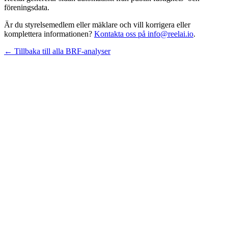
föreningsdata.
Är du styrelsemedlem eller mäklare och vill korrigera eller
komplettera informationen?
Kontakta oss på info@reelai.io
.
← Tillbaka till alla BRF-analyser
©
2026
Reelai Technologies AB. All rights reserved.
•
Integritetspolicy
•
Användarvillkor
•
Sitemap
LinkedIn