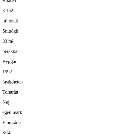
Boarea
3 152
m² totalt
Snitt/lgh
83
m²
beräknat
Byggår
1992
fastigheten
Tomträtt
Nej
egen mark
Elområde
SE4