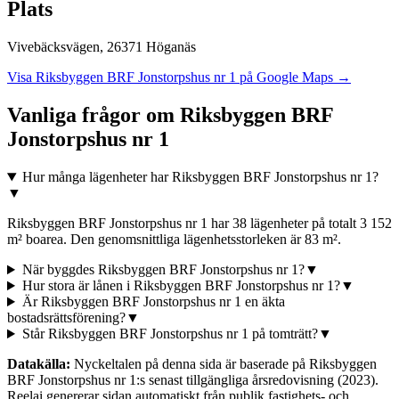
Plats
Vivebäcksvägen
,
26371
Höganäs
Visa
Riksbyggen BRF Jonstorpshus nr 1
på Google Maps →
Vanliga frågor om
Riksbyggen BRF
Jonstorpshus nr 1
Hur många lägenheter har Riksbyggen BRF Jonstorpshus nr 1?
▼
Riksbyggen BRF Jonstorpshus nr 1 har 38 lägenheter på totalt 3 152
m² boarea. Den genomsnittliga lägenhetsstorleken är 83 m².
När byggdes Riksbyggen BRF Jonstorpshus nr 1?
▼
Hur stora är lånen i Riksbyggen BRF Jonstorpshus nr 1?
▼
Är Riksbyggen BRF Jonstorpshus nr 1 en äkta
bostadsrättsförening?
▼
Står Riksbyggen BRF Jonstorpshus nr 1 på tomträtt?
▼
Datakälla:
Nyckeltalen på denna sida är baserade på
Riksbyggen
BRF Jonstorpshus nr 1
:s senast tillgängliga årsredovisning
(2023)
.
Reelai genererar sidan automatiskt från publik fastighets- och