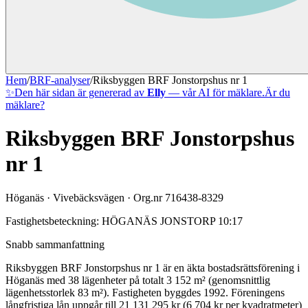
Hem
/
BRF-analyser
/
Riksbyggen BRF Jonstorpshus nr 1
✨
Den här sidan är genererad av
Elly
— vår AI för mäklare.
Är du
mäklare?
Riksbyggen BRF Jonstorpshus
nr 1
Höganäs
·
Vivebäcksvägen
· Org.nr
716438-8329
Fastighetsbeteckning:
HÖGANÄS JONSTORP 10:17
Snabb sammanfattning
Riksbyggen BRF Jonstorpshus nr 1
är en äkta bostadsrättsförening
i
Höganäs
med
38
lägenheter på totalt
3 152
m² (genomsnittlig
lägenhetsstorlek
83
m²)
. Fastigheten byggdes 1992
.
Föreningens
långfristiga lån uppgår till 21 131 295 kr (6 704 kr per kvadratmeter)