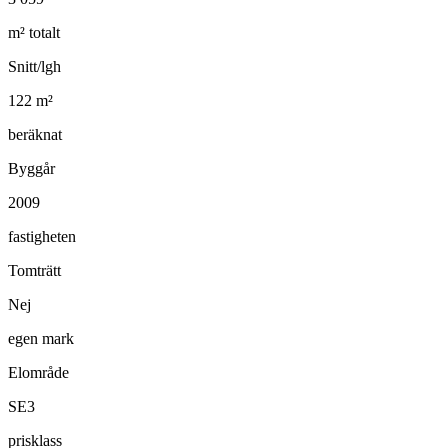
m² totalt
Snitt/lgh
122
m²
beräknat
Byggår
2009
fastigheten
Tomträtt
Nej
egen mark
Elområde
SE3
prisklass