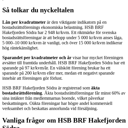
Så tolkar du nyckeltalen
Lån per kvadratmeter
är den viktigaste indikatorn på en
bostadsrättsförenings ekonomiska belastning.
HSB BRF
Hakefjorden Södra
har
2 948
kr/kvm. Ett riktmärke för svenska
bostadsrättsföreningar är att belopp under 5 000 kr/kvm anses låga,
5 000–10 000 kr/kvm är vanligt, och över 15 000 kr/kvm indikerar
hög räntekänslighet.
Sparandet per kvadratmeter och år
visar hur mycket föreningen
avsätter till framtida underhåll.
HSB BRF Hakefjorden Södra
har ett
sparande på
97
kr/kvm/år. En välskött förening brukar ha ett
sparande på 200 kr/kvm eller mer, medan ett negativt sparande
innebär att föreningen gör förlust.
HSB BRF Hakefjorden Södra
är registrerad som
äkta
bostadsrättsförening
. Äkta bostadsrättsföreningar får minst 60% av
sina intäkter från medlemmarnas boende, vilket påverkar
beskattningen. Oäkta föreningar har högre andel kommersiell
verksamhet och beskattas annorlunda vid försäljning.
Vanliga frågor om
HSB BRF Hakefjorden