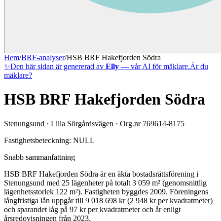
Hem
/
BRF-analyser
/
HSB BRF Hakefjorden Södra
✨
Den här sidan är genererad av
Elly
— vår AI för mäklare.
Är du
mäklare?
HSB BRF Hakefjorden Södra
Stenungsund
·
Lilla Sörgårdsvägen
· Org.nr
769614-8175
Fastighetsbeteckning:
NULL
Snabb sammanfattning
HSB BRF Hakefjorden Södra
är en äkta bostadsrättsförening
i
Stenungsund
med
25
lägenheter på totalt
3 059
m² (genomsnittlig
lägenhetsstorlek
122
m²)
. Fastigheten byggdes 2009
.
Föreningens
långfristiga lån uppgår till 9 018 698 kr (2 948 kr per kvadratmeter)
och sparandet låg på 97 kr per kvadratmeter och år enligt
årsredovisningen från 2023.