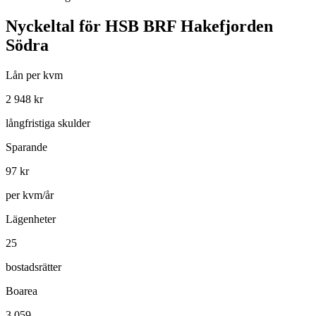
Nyckeltal för
HSB BRF Hakefjorden
Södra
Lån per kvm
2 948
kr
långfristiga skulder
Sparande
97
kr
per kvm/år
Lägenheter
25
bostadsrätter
Boarea
3 059