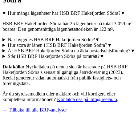
Södra
Hur många lägenheter har HSB BRF Hakefjorden Södra?
▼
HSB BRF Hakefjorden Södra har 25 lägenheter på totalt 3 059 m²
boarea. Den genomsnittliga lägenhetsstorleken är 122 m².
När byggdes HSB BRF Hakefjorden Södra?
▼
Hur stora är lånen i HSB BRF Hakefjorden Södra?
▼
Är HSB BRF Hakefjorden Södra en äkta bostadsrättsförening?
▼
Står HSB BRF Hakefjorden Södra på tomträtt?
▼
Datakälla:
Nyckeltalen på denna sida är baserade på
HSB BRF
Hakefjorden Södra
:s senast tillgängliga årsredovisning
(2023)
.
Reelai genererar sidan automatiskt från publik fastighets- och
föreningsdata.
Är du styrelsemedlem eller mäklare och vill korrigera eller
komplettera informationen?
Kontakta oss på info@reelai.io
.
← Tillbaka till alla BRF-analyser
©
2026
Reelai Technologies AB. All rights reserved.
•
Integritetspolicy
•
Användarvillkor
•
Sitemap