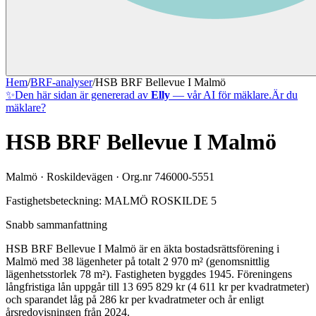
Hem
/
BRF-analyser
/
HSB BRF Bellevue I Malmö
✨
Den här sidan är genererad av
Elly
— vår AI för mäklare.
Är du
mäklare?
HSB BRF Bellevue I Malmö
Malmö
·
Roskildevägen
· Org.nr
746000-5551
Fastighetsbeteckning:
MALMÖ ROSKILDE 5
Snabb sammanfattning
HSB BRF Bellevue I Malmö
är en äkta bostadsrättsförening
i
Malmö
med
38
lägenheter på totalt
2 970
m² (genomsnittlig
lägenhetsstorlek
78
m²)
. Fastigheten byggdes 1945
.
Föreningens
långfristiga lån uppgår till 13 695 829 kr (4 611 kr per kvadratmeter)
och sparandet låg på 286 kr per kvadratmeter och år enligt
årsredovisningen från 2024.