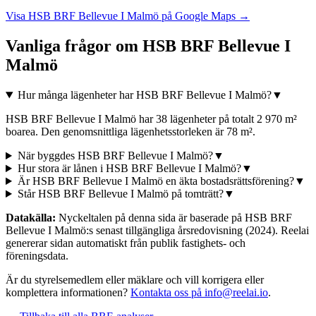
Visa
HSB BRF Bellevue I Malmö
på Google Maps →
Vanliga frågor om
HSB BRF Bellevue I
Malmö
Hur många lägenheter har HSB BRF Bellevue I Malmö?
▼
HSB BRF Bellevue I Malmö har 38 lägenheter på totalt 2 970 m²
boarea. Den genomsnittliga lägenhetsstorleken är 78 m².
När byggdes HSB BRF Bellevue I Malmö?
▼
Hur stora är lånen i HSB BRF Bellevue I Malmö?
▼
Är HSB BRF Bellevue I Malmö en äkta bostadsrättsförening?
▼
Står HSB BRF Bellevue I Malmö på tomträtt?
▼
Datakälla:
Nyckeltalen på denna sida är baserade på
HSB BRF
Bellevue I Malmö
:s senast tillgängliga årsredovisning
(2024)
. Reelai
genererar sidan automatiskt från publik fastighets- och
föreningsdata.
Är du styrelsemedlem eller mäklare och vill korrigera eller
komplettera informationen?
Kontakta oss på info@reelai.io
.