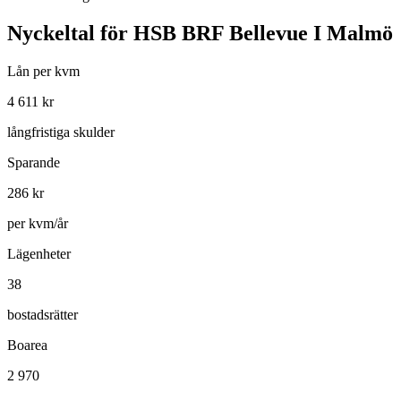
Nyckeltal för
HSB BRF Bellevue I Malmö
Lån per kvm
4 611
kr
långfristiga skulder
Sparande
286
kr
per kvm/år
Lägenheter
38
bostadsrätter
Boarea
2 970