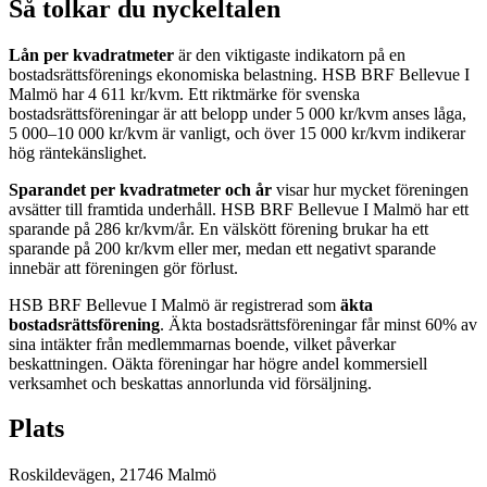
Så tolkar du nyckeltalen
Lån per kvadratmeter
är den viktigaste indikatorn på en
bostadsrättsförenings ekonomiska belastning.
HSB BRF Bellevue I
Malmö
har
4 611
kr/kvm. Ett riktmärke för svenska
bostadsrättsföreningar är att belopp under 5 000 kr/kvm anses låga,
5 000–10 000 kr/kvm är vanligt, och över 15 000 kr/kvm indikerar
hög räntekänslighet.
Sparandet per kvadratmeter och år
visar hur mycket föreningen
avsätter till framtida underhåll.
HSB BRF Bellevue I Malmö
har ett
sparande på
286
kr/kvm/år. En välskött förening brukar ha ett
sparande på 200 kr/kvm eller mer, medan ett negativt sparande
innebär att föreningen gör förlust.
HSB BRF Bellevue I Malmö
är registrerad som
äkta
bostadsrättsförening
. Äkta bostadsrättsföreningar får minst 60% av
sina intäkter från medlemmarnas boende, vilket påverkar
beskattningen. Oäkta föreningar har högre andel kommersiell
verksamhet och beskattas annorlunda vid försäljning.
Plats
Roskildevägen
,
21746
Malmö