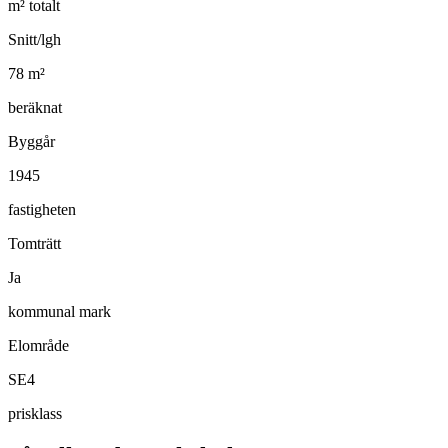
m² totalt
Snitt/lgh
78
m²
beräknat
Byggår
1945
fastigheten
Tomträtt
Ja
kommunal mark
Elområde
SE4
prisklass