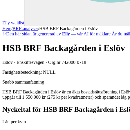
Elly waitlist
Hem
/
BRF-analyser
/
HSB BRF Backagården i Eslöv
✨
Den här sidan är genererad av
Elly
— vår AI för mäklare.
Är du mäk
HSB BRF Backagården i Eslöv
Eslöv
·
Enskiftesvägen
· Org.nr
742000-0718
Fastighetsbeteckning:
NULL
Snabb sammanfattning
HSB BRF Backagården i Eslöv
är en äkta bostadsrättsförening
i
Eslö
uppgår till 1 550 000 kr (275 kr per kvadratmeter)
och sparandet låg p
Nyckeltal för
HSB BRF Backagården i Esl
Lån per kvm