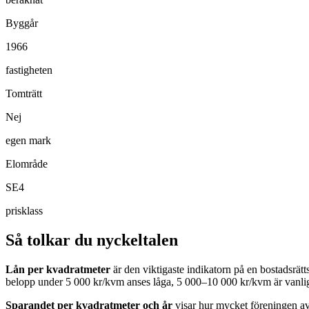
Byggår
1966
fastigheten
Tomträtt
Nej
egen mark
Elområde
SE4
prisklass
Så tolkar du nyckeltalen
Lån per kvadratmeter
är den viktigaste indikatorn på en bostadsrät
belopp under 5 000 kr/kvm anses låga, 5 000–10 000 kr/kvm är vanlig
Sparandet per kvadratmeter och år
visar hur mycket föreningen avs