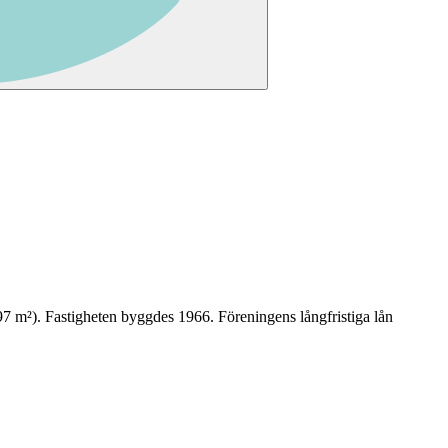
97
m²)
. Fastigheten byggdes 1966
.
Föreningens långfristiga lån