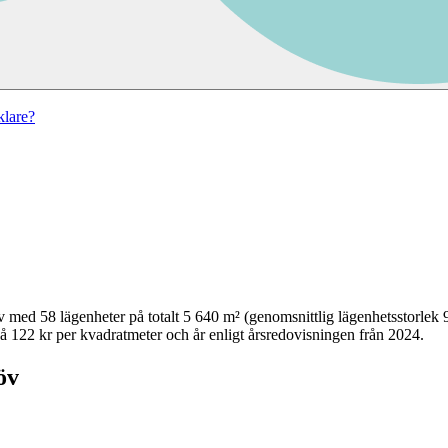
lare?
v
med
58
lägenheter på totalt
5 640
m² (genomsnittlig lägenhetsstorlek
å 122 kr per kvadratmeter och år enligt årsredovisningen från 2024.
öv