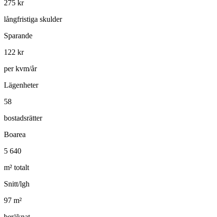
275
kr
långfristiga skulder
Sparande
122
kr
per kvm/år
Lägenheter
58
bostadsrätter
Boarea
5 640
m² totalt
Snitt/lgh
97
m²
beräknat