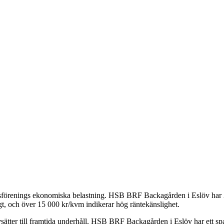
tsförenings ekonomiska belastning.
HSB BRF Backagården i Eslöv
har
t, och över 15 000 kr/kvm indikerar hög räntekänslighet.
ätter till framtida underhåll.
HSB BRF Backagården i Eslöv
har ett s