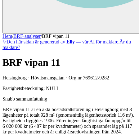
Hem
/
BRF-analyser
/
BRF vipan 11
✨
Den här sidan är genererad av
Elly
— vår AI för mäklare.
Är du
mäklare?
BRF vipan 11
Helsingborg
·
Hövitsmansgatan
· Org.nr
769612-9282
Fastighetsbeteckning:
NULL
Snabb sammanfattning
BRF vipan 11
är en äkta bostadsrättsförening
i
Helsingborg
med
8
lägenheter på totalt
928
m² (genomsnittlig lägenhetsstorlek
116
m²)
.
Fastigheten byggdes 1906
.
Föreningens långfristiga lån uppgår till
6 020 000 kr (6 487 kr per kvadratmeter)
och sparandet låg på 117
kr per kvadratmeter och år enligt årsredovisningen från 2024.