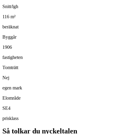
Snitt/lgh
116
m²
beräknat
Byggår
1906
fastigheten
Tomträtt
Nej
egen mark
Elområde
SE4
prisklass
Så tolkar du nyckeltalen