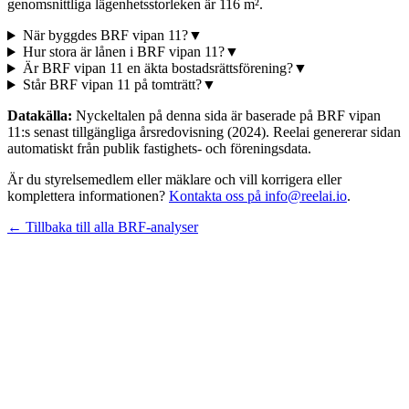
genomsnittliga lägenhetsstorleken är 116 m².
När byggdes BRF vipan 11?
▼
Hur stora är lånen i BRF vipan 11?
▼
Är BRF vipan 11 en äkta bostadsrättsförening?
▼
Står BRF vipan 11 på tomträtt?
▼
Datakälla:
Nyckeltalen på denna sida är baserade på
BRF vipan
11
:s senast tillgängliga årsredovisning
(2024)
. Reelai genererar sidan
automatiskt från publik fastighets- och föreningsdata.
Är du styrelsemedlem eller mäklare och vill korrigera eller
komplettera informationen?
Kontakta oss på info@reelai.io
.
← Tillbaka till alla BRF-analyser
©
2026
Reelai Technologies AB. All rights reserved.
•
Integritetspolicy
•
Användarvillkor
•
Sitemap
LinkedIn