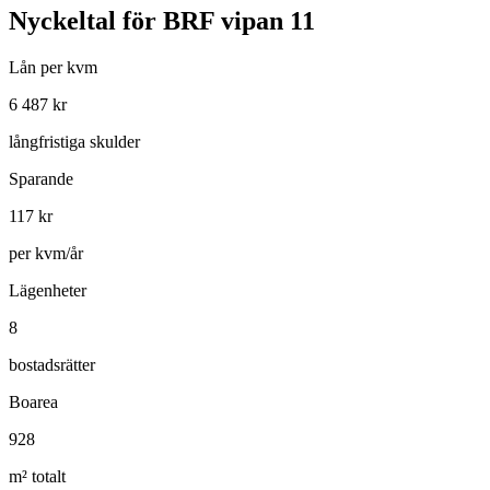
Nyckeltal för
BRF vipan 11
Lån per kvm
6 487
kr
långfristiga skulder
Sparande
117
kr
per kvm/år
Lägenheter
8
bostadsrätter
Boarea
928
m² totalt