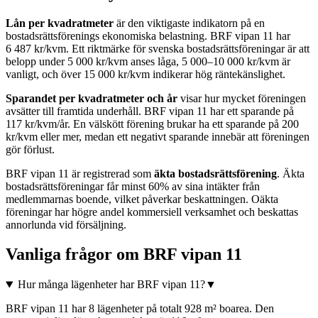
Lån per kvadratmeter
är den viktigaste indikatorn på en
bostadsrättsförenings ekonomiska belastning.
BRF vipan 11
har
6 487
kr/kvm. Ett riktmärke för svenska bostadsrättsföreningar är att
belopp under 5 000 kr/kvm anses låga, 5 000–10 000 kr/kvm är
vanligt, och över 15 000 kr/kvm indikerar hög räntekänslighet.
Sparandet per kvadratmeter och år
visar hur mycket föreningen
avsätter till framtida underhåll.
BRF vipan 11
har ett sparande på
117
kr/kvm/år. En välskött förening brukar ha ett sparande på 200
kr/kvm eller mer, medan ett negativt sparande innebär att föreningen
gör förlust.
BRF vipan 11
är registrerad som
äkta bostadsrättsförening
. Äkta
bostadsrättsföreningar får minst 60% av sina intäkter från
medlemmarnas boende, vilket påverkar beskattningen. Oäkta
föreningar har högre andel kommersiell verksamhet och beskattas
annorlunda vid försäljning.
Vanliga frågor om
BRF vipan 11
Hur många lägenheter har BRF vipan 11?
▼
BRF vipan 11 har 8 lägenheter på totalt 928 m² boarea. Den