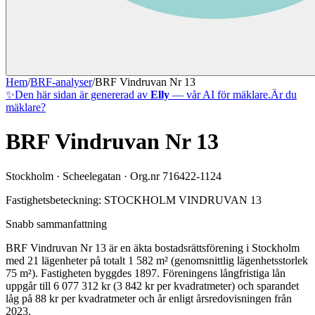
Hem
/
BRF-analyser
/
BRF Vindruvan Nr 13
✨
Den här sidan är genererad av
Elly
— vår AI för mäklare.
Är du
mäklare?
BRF Vindruvan Nr 13
Stockholm
·
Scheelegatan
· Org.nr
716422-1124
Fastighetsbeteckning:
STOCKHOLM VINDRUVAN 13
Snabb sammanfattning
BRF Vindruvan Nr 13
är en äkta bostadsrättsförening
i
Stockholm
med
21
lägenheter på totalt
1 582
m² (genomsnittlig lägenhetsstorlek
75
m²)
. Fastigheten byggdes 1897
.
Föreningens långfristiga lån
uppgår till 6 077 312 kr (3 842 kr per kvadratmeter)
och sparandet
låg på 88 kr per kvadratmeter och år enligt årsredovisningen från
2023.