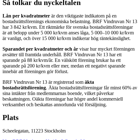
Så tolkar du nyckeltalen
Lån per kvadratmeter
är den viktigaste indikatorn på en
bostadsrättsförenings ekonomiska belastning.
BRF Vindruvan Nr 13
har
3 842
kr/kvm. Ett riktmärke för svenska bostadsrättsföreningar
är att belopp under 5 000 kr/kvm anses låga, 5 000–10 000 kr/kvm
är vanligt, och över 15 000 kr/kvm indikerar hög räntekänslighet.
Sparandet per kvadratmeter och år
visar hur mycket föreningen
avsätter till framtida underhåll.
BRF Vindruvan Nr 13
har ett
sparande på
88
kr/kvm/år. En välskött förening brukar ha ett
sparande på 200 kr/kvm eller mer, medan ett negativt sparande
innebär att föreningen gör förlust.
BRF Vindruvan Nr 13
är registrerad som
äkta
bostadsrättsförening
. Äkta bostadsrättsföreningar får minst 60% av
sina intäkter från medlemmarnas boende, vilket påverkar
beskattningen. Oäkta föreningar har högre andel kommersiell
verksamhet och beskattas annorlunda vid försäljning.
Plats
Scheelegatan
,
11223
Stockholm