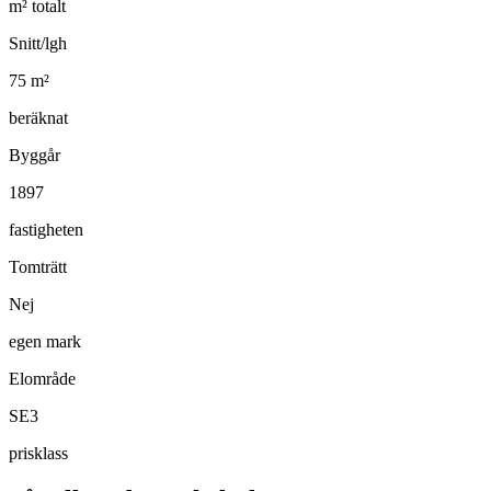
m² totalt
Snitt/lgh
75
m²
beräknat
Byggår
1897
fastigheten
Tomträtt
Nej
egen mark
Elområde
SE3
prisklass