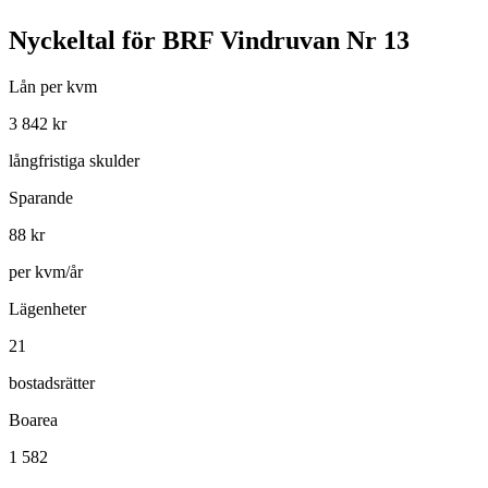
Nyckeltal för
BRF Vindruvan Nr 13
Lån per kvm
3 842
kr
långfristiga skulder
Sparande
88
kr
per kvm/år
Lägenheter
21
bostadsrätter
Boarea
1 582