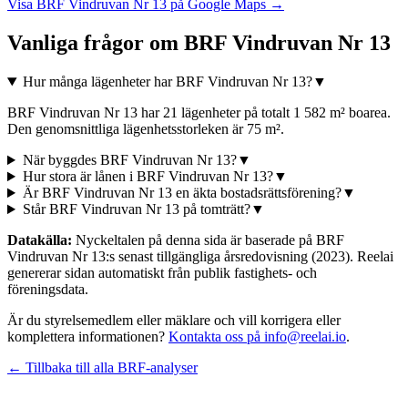
Visa
BRF Vindruvan Nr 13
på Google Maps →
Vanliga frågor om
BRF Vindruvan Nr 13
Hur många lägenheter har BRF Vindruvan Nr 13?
▼
BRF Vindruvan Nr 13 har 21 lägenheter på totalt 1 582 m² boarea.
Den genomsnittliga lägenhetsstorleken är 75 m².
När byggdes BRF Vindruvan Nr 13?
▼
Hur stora är lånen i BRF Vindruvan Nr 13?
▼
Är BRF Vindruvan Nr 13 en äkta bostadsrättsförening?
▼
Står BRF Vindruvan Nr 13 på tomträtt?
▼
Datakälla:
Nyckeltalen på denna sida är baserade på
BRF
Vindruvan Nr 13
:s senast tillgängliga årsredovisning
(2023)
. Reelai
genererar sidan automatiskt från publik fastighets- och
föreningsdata.
Är du styrelsemedlem eller mäklare och vill korrigera eller
komplettera informationen?
Kontakta oss på info@reelai.io
.
← Tillbaka till alla BRF-analyser