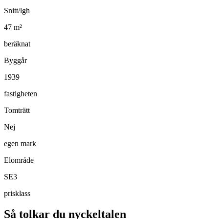
Snitt/lgh
47
m²
beräknat
Byggår
1939
fastigheten
Tomträtt
Nej
egen mark
Elområde
SE3
prisklass
Så tolkar du nyckeltalen