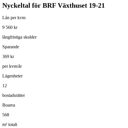
Nyckeltal för
BRF Växthuset 19-21
Lån per kvm
9 560
kr
långfristiga skulder
Sparande
369
kr
per kvm/år
Lägenheter
12
bostadsrätter
Boarea
568
m² totalt