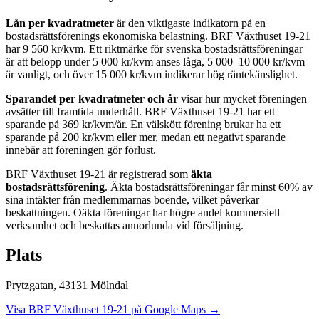
Lån per kvadratmeter
är den viktigaste indikatorn på en
bostadsrättsförenings ekonomiska belastning.
BRF Växthuset 19-21
har
9 560
kr/kvm. Ett riktmärke för svenska bostadsrättsföreningar
är att belopp under 5 000 kr/kvm anses låga, 5 000–10 000 kr/kvm
är vanligt, och över 15 000 kr/kvm indikerar hög räntekänslighet.
Sparandet per kvadratmeter och år
visar hur mycket föreningen
avsätter till framtida underhåll.
BRF Växthuset 19-21
har ett
sparande på
369
kr/kvm/år. En välskött förening brukar ha ett
sparande på 200 kr/kvm eller mer, medan ett negativt sparande
innebär att föreningen gör förlust.
BRF Växthuset 19-21
är registrerad som
äkta
bostadsrättsförening
. Äkta bostadsrättsföreningar får minst 60% av
sina intäkter från medlemmarnas boende, vilket påverkar
beskattningen. Oäkta föreningar har högre andel kommersiell
verksamhet och beskattas annorlunda vid försäljning.
Plats
Prytzgatan
,
43131
Mölndal
Visa
BRF Växthuset 19-21
på Google Maps →