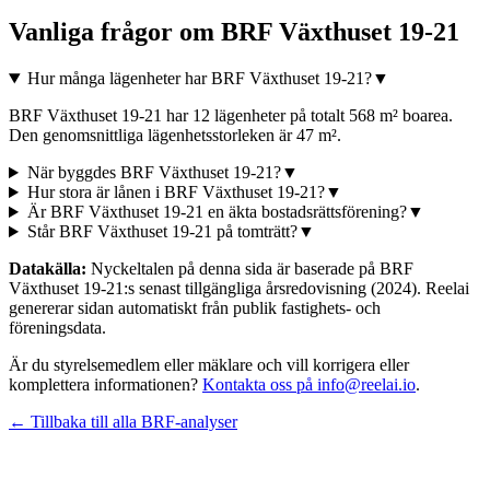
Vanliga frågor om
BRF Växthuset 19-21
Hur många lägenheter har BRF Växthuset 19-21?
▼
BRF Växthuset 19-21 har 12 lägenheter på totalt 568 m² boarea.
Den genomsnittliga lägenhetsstorleken är 47 m².
När byggdes BRF Växthuset 19-21?
▼
Hur stora är lånen i BRF Växthuset 19-21?
▼
Är BRF Växthuset 19-21 en äkta bostadsrättsförening?
▼
Står BRF Växthuset 19-21 på tomträtt?
▼
Datakälla:
Nyckeltalen på denna sida är baserade på
BRF
Växthuset 19-21
:s senast tillgängliga årsredovisning
(2024)
. Reelai
genererar sidan automatiskt från publik fastighets- och
föreningsdata.
Är du styrelsemedlem eller mäklare och vill korrigera eller
komplettera informationen?
Kontakta oss på info@reelai.io
.
← Tillbaka till alla BRF-analyser
©
2026
Reelai Technologies AB. All rights reserved.