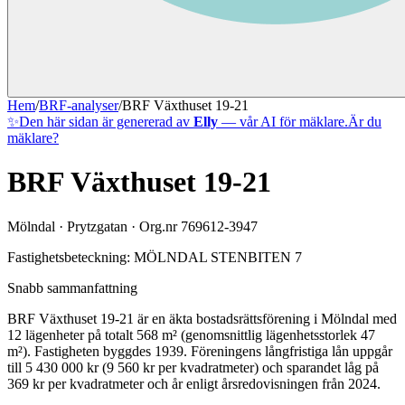
Hem
/
BRF-analyser
/
BRF Växthuset 19-21
✨
Den här sidan är genererad av
Elly
— vår AI för mäklare.
Är du
mäklare?
BRF Växthuset 19-21
Mölndal
·
Prytzgatan
· Org.nr
769612-3947
Fastighetsbeteckning:
MÖLNDAL STENBITEN 7
Snabb sammanfattning
BRF Växthuset 19-21
är en äkta bostadsrättsförening
i
Mölndal
med
12
lägenheter på totalt
568
m² (genomsnittlig lägenhetsstorlek
47
m²)
. Fastigheten byggdes 1939
.
Föreningens långfristiga lån uppgår
till 5 430 000 kr (9 560 kr per kvadratmeter)
och sparandet låg på
369 kr per kvadratmeter och år enligt årsredovisningen från 2024.