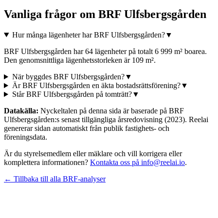
Vanliga frågor om
BRF Ulfsbergsgården
Hur många lägenheter har BRF Ulfsbergsgården?
▼
BRF Ulfsbergsgården har 64 lägenheter på totalt 6 999 m² boarea.
Den genomsnittliga lägenhetsstorleken är 109 m².
När byggdes BRF Ulfsbergsgården?
▼
Är BRF Ulfsbergsgården en äkta bostadsrättsförening?
▼
Står BRF Ulfsbergsgården på tomträtt?
▼
Datakälla:
Nyckeltalen på denna sida är baserade på
BRF
Ulfsbergsgården
:s senast tillgängliga årsredovisning
(2023)
. Reelai
genererar sidan automatiskt från publik fastighets- och
föreningsdata.
Är du styrelsemedlem eller mäklare och vill korrigera eller
komplettera informationen?
Kontakta oss på info@reelai.io
.
← Tillbaka till alla BRF-analyser
©
2026
Reelai Technologies AB. All rights reserved.