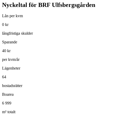
Nyckeltal för
BRF Ulfsbergsgården
Lån per kvm
0
kr
långfristiga skulder
Sparande
40
kr
per kvm/år
Lägenheter
64
bostadsrätter
Boarea
6 999
m² totalt