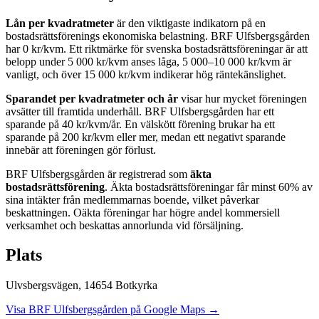
Lån per kvadratmeter
är den viktigaste indikatorn på en
bostadsrättsförenings ekonomiska belastning.
BRF Ulfsbergsgården
har
0
kr/kvm. Ett riktmärke för svenska bostadsrättsföreningar är att
belopp under 5 000 kr/kvm anses låga, 5 000–10 000 kr/kvm är
vanligt, och över 15 000 kr/kvm indikerar hög räntekänslighet.
Sparandet per kvadratmeter och år
visar hur mycket föreningen
avsätter till framtida underhåll.
BRF Ulfsbergsgården
har ett
sparande på
40
kr/kvm/år. En välskött förening brukar ha ett
sparande på 200 kr/kvm eller mer, medan ett negativt sparande
innebär att föreningen gör förlust.
BRF Ulfsbergsgården
är registrerad som
äkta
bostadsrättsförening
. Äkta bostadsrättsföreningar får minst 60% av
sina intäkter från medlemmarnas boende, vilket påverkar
beskattningen. Oäkta föreningar har högre andel kommersiell
verksamhet och beskattas annorlunda vid försäljning.
Plats
Ulvsbergsvägen
,
14654
Botkyrka
Visa
BRF Ulfsbergsgården
på Google Maps →