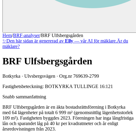
Hem
/
BRF-analyser
/
BRF Ulfsbergsgården
✨
Den här sidan är genererad av
Elly
— vår AI för mäklare.
Är du
mäklare?
BRF Ulfsbergsgården
Botkyrka
·
Ulvsbergsvägen
· Org.nr
769639-2799
Fastighetsbeteckning:
BOTKYRKA TULLINGE 16:121
Snabb sammanfattning
BRF Ulfsbergsgården
är en äkta bostadsrättsförening
i
Botkyrka
med
64
lägenheter på totalt
6 999
m² (genomsnittlig lägenhetsstorlek
109
m²)
. Fastigheten byggdes 2023
.
Föreningen har inga långfristiga
lån
och sparandet låg på 40 kr per kvadratmeter och år enligt
årsredovisningen från 2023.