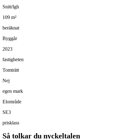
Snitt/lgh
109
m²
beräknat
Byggår
2023
fastigheten
Tomträtt
Nej
egen mark
Elområde
SE3
prisklass
Så tolkar du nyckeltalen