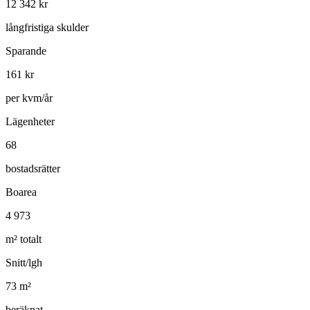
12 342
kr
långfristiga skulder
Sparande
161
kr
per kvm/år
Lägenheter
68
bostadsrätter
Boarea
4 973
m² totalt
Snitt/lgh
73
m²
beräknat