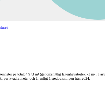
lare?
genheter på totalt
4 973
m² (genomsnittlig lägenhetsstorlek
73
m²)
. Fas
kr per kvadratmeter och år enligt årsredovisningen från 2024.