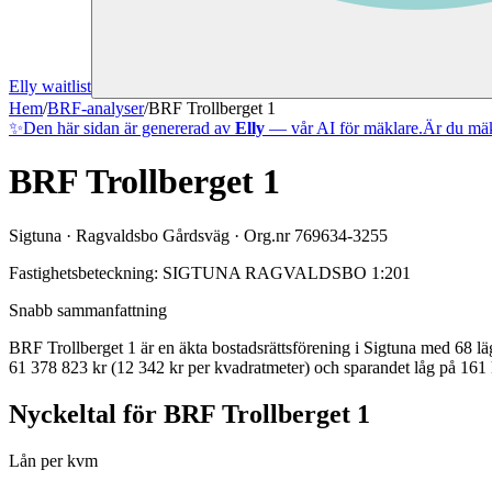
Elly waitlist
Hem
/
BRF-analyser
/
BRF Trollberget 1
✨
Den här sidan är genererad av
Elly
— vår AI för mäklare.
Är du mäk
BRF Trollberget 1
Sigtuna
·
Ragvaldsbo Gårdsväg
· Org.nr
769634-3255
Fastighetsbeteckning:
SIGTUNA RAGVALDSBO 1:201
Snabb sammanfattning
BRF Trollberget 1
är en äkta bostadsrättsförening
i
Sigtuna
med
68
lä
61 378 823 kr (12 342 kr per kvadratmeter)
och sparandet låg på 161 
Nyckeltal för
BRF Trollberget 1
Lån per kvm