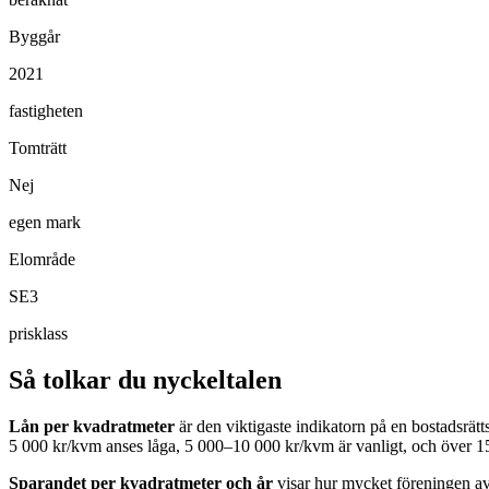
Byggår
2021
fastigheten
Tomträtt
Nej
egen mark
Elområde
SE3
prisklass
Så tolkar du nyckeltalen
Lån per kvadratmeter
är den viktigaste indikatorn på en bostadsrät
5 000 kr/kvm anses låga, 5 000–10 000 kr/kvm är vanligt, och över 1
Sparandet per kvadratmeter och år
visar hur mycket föreningen avs