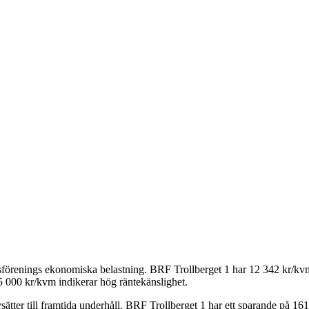
tsförenings ekonomiska belastning.
BRF Trollberget 1
har
12 342
kr/kvm
5 000 kr/kvm indikerar hög räntekänslighet.
ätter till framtida underhåll.
BRF Trollberget 1
har ett sparande på
161