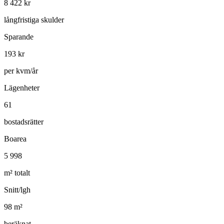
8 422
kr
långfristiga skulder
Sparande
193
kr
per kvm/år
Lägenheter
61
bostadsrätter
Boarea
5 998
m² totalt
Snitt/lgh
98
m²
beräknat