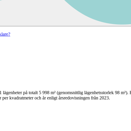
lare?
1
lägenheter på totalt
5 998
m² (genomsnittlig lägenhetsstorlek
98
m²)
.
 per kvadratmeter och år enligt årsredovisningen från 2023.