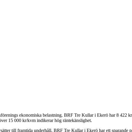
tsförenings ekonomiska belastning.
BRF Tre Kullar i Ekerö
har
8 422
kr
över 15 000 kr/kvm indikerar hög räntekänslighet.
ätter till framtida underhåll.
BRF Tre Kullar i Ekerö
har ett sparande 