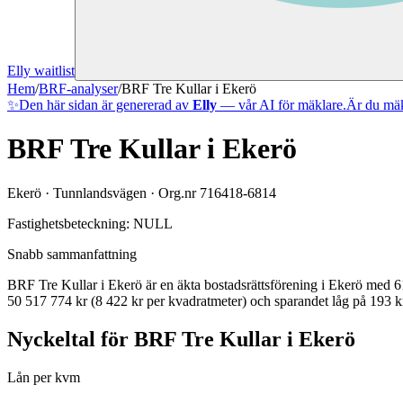
Elly waitlist
Hem
/
BRF-analyser
/
BRF Tre Kullar i Ekerö
✨
Den här sidan är genererad av
Elly
— vår AI för mäklare.
Är du mäk
BRF Tre Kullar i Ekerö
Ekerö
·
Tunnlandsvägen
· Org.nr
716418-6814
Fastighetsbeteckning:
NULL
Snabb sammanfattning
BRF Tre Kullar i Ekerö
är en äkta bostadsrättsförening
i
Ekerö
med
6
50 517 774 kr (8 422 kr per kvadratmeter)
och sparandet låg på 193 kr
Nyckeltal för
BRF Tre Kullar i Ekerö
Lån per kvm