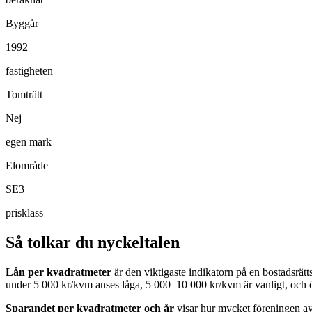
Byggår
1992
fastigheten
Tomträtt
Nej
egen mark
Elområde
SE3
prisklass
Så tolkar du nyckeltalen
Lån per kvadratmeter
är den viktigaste indikatorn på en bostadsrät
under 5 000 kr/kvm anses låga, 5 000–10 000 kr/kvm är vanligt, och 
Sparandet per kvadratmeter och år
visar hur mycket föreningen avs