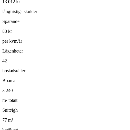
13 012
kr
långfristiga skulder
Sparande
83
kr
per kvm/år
Lägenheter
42
bostadsrätter
Boarea
3 240
m² totalt
Snitt/lgh
77
m²
beräknat