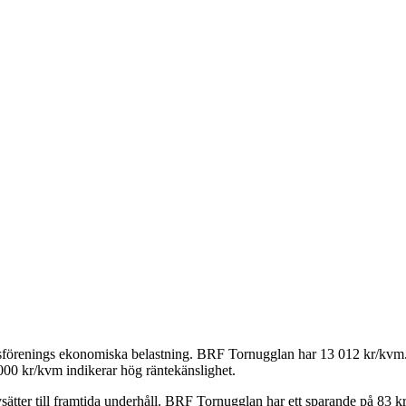
tsförenings ekonomiska belastning.
BRF Tornugglan
har
13 012
kr/kvm. 
000 kr/kvm indikerar hög räntekänslighet.
ätter till framtida underhåll.
BRF Tornugglan
har ett sparande på
83
kr