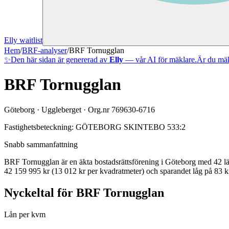
Elly waitlist
Hem
/
BRF-analyser
/
BRF Tornugglan
✨
Den här sidan är genererad av
Elly
— vår AI för mäklare.
Är du mäk
BRF Tornugglan
Göteborg
·
Uggleberget
· Org.nr
769630-6716
Fastighetsbeteckning:
GÖTEBORG SKINTEBO 533:2
Snabb sammanfattning
BRF Tornugglan
är en äkta bostadsrättsförening
i
Göteborg
med
42
lä
42 159 995 kr (13 012 kr per kvadratmeter)
och sparandet låg på 83 kr
Nyckeltal för
BRF Tornugglan
Lån per kvm