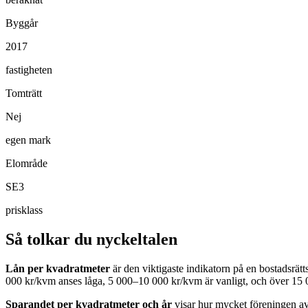
Byggår
2017
fastigheten
Tomträtt
Nej
egen mark
Elområde
SE3
prisklass
Så tolkar du nyckeltalen
Lån per kvadratmeter
är den viktigaste indikatorn på en bostadsrät
000 kr/kvm anses låga, 5 000–10 000 kr/kvm är vanligt, och över 15 
Sparandet per kvadratmeter och år
visar hur mycket föreningen avs