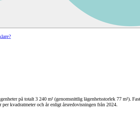
lare?
genheter på totalt
3 240
m² (genomsnittlig lägenhetsstorlek
77
m²)
. Fa
 per kvadratmeter och år enligt årsredovisningen från 2024.