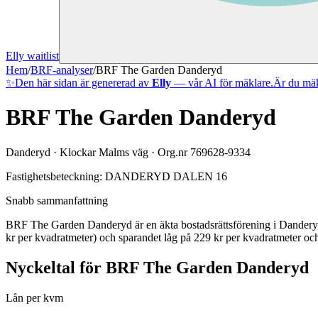
Elly waitlist
Hem
/
BRF-analyser
/
BRF The Garden Danderyd
✨
Den här sidan är genererad av
Elly
— vår AI för mäklare.
Är du mäk
BRF The Garden Danderyd
Danderyd
·
Klockar Malms väg
· Org.nr
769628-9334
Fastighetsbeteckning:
DANDERYD DALEN 16
Snabb sammanfattning
BRF The Garden Danderyd
är en äkta bostadsrättsförening
i
Dander
kr per kvadratmeter)
och sparandet låg på 229 kr per kvadratmeter och
Nyckeltal för
BRF The Garden Danderyd
Lån per kvm