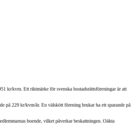
951
kr/kvm. Ett riktmärke för svenska bostadsrättsföreningar är att
nde på
229
kr/kvm/år. En välskött förening brukar ha ett sparande på
 medlemmarnas boende, vilket påverkar beskattningen. Oäkta