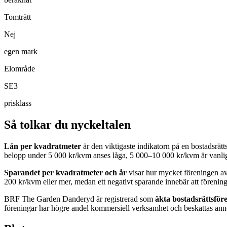
Tomträtt
Nej
egen mark
Elområde
SE3
prisklass
Så tolkar du nyckeltalen
Lån per kvadratmeter
är den viktigaste indikatorn på en bostadsrät
belopp under 5 000 kr/kvm anses låga, 5 000–10 000 kr/kvm är vanlig
Sparandet per kvadratmeter och år
visar hur mycket föreningen avs
200 kr/kvm eller mer, medan ett negativt sparande innebär att förening
BRF The Garden Danderyd
är registrerad som
äkta bostadsrättsför
föreningar har högre andel kommersiell verksamhet och beskattas anno