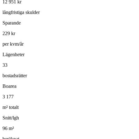
12 951
kr
långfristiga skulder
Sparande
229
kr
per kvm/år
Lägenheter
33
bostadsrätter
Boarea
3 177
m² totalt
Snitt/lgh
96
m²
beräknat