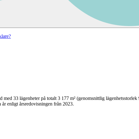
lare?
yd
med
33
lägenheter på totalt
3 177
m² (genomsnittlig lägenhetsstorlek
 år enligt årsredovisningen från 2023.