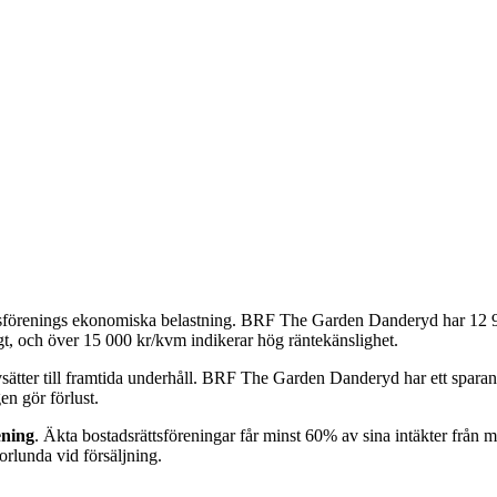
tsförenings ekonomiska belastning.
BRF The Garden Danderyd
har
12 
t, och över 15 000 kr/kvm indikerar hög räntekänslighet.
ätter till framtida underhåll.
BRF The Garden Danderyd
har ett spara
en gör förlust.
ening
. Äkta bostadsrättsföreningar får minst 60% av sina intäkter från
rlunda vid försäljning.