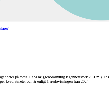
lare?
ägenheter på totalt
1 324
m² (genomsnittlig lägenhetsstorlek
51
m²)
. Fa
per kvadratmeter och år enligt årsredovisningen från 2024.