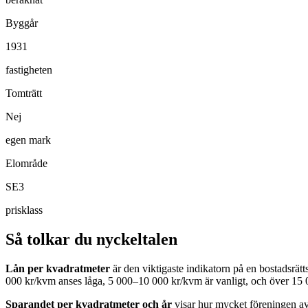
Byggår
1931
fastigheten
Tomträtt
Nej
egen mark
Elområde
SE3
prisklass
Så tolkar du nyckeltalen
Lån per kvadratmeter
är den viktigaste indikatorn på en bostadsrät
000 kr/kvm anses låga, 5 000–10 000 kr/kvm är vanligt, och över 15 
Sparandet per kvadratmeter och år
visar hur mycket föreningen avs