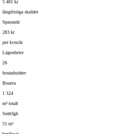
5 481
kr
långfristiga skulder
Sparande
283
kr
per kvm/år
Lägenheter
26
bostadsrätter
Boarea
1 324
m² totalt
Snitt/lgh
51
m²
beräknat