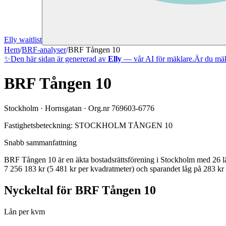
Elly waitlist
Hem
/
BRF-analyser
/
BRF Tången 10
✨
Den här sidan är genererad av
Elly
— vår AI för mäklare.
Är du mäk
BRF Tången 10
Stockholm
·
Hornsgatan
· Org.nr
769603-6776
Fastighetsbeteckning:
STOCKHOLM TÅNGEN 10
Snabb sammanfattning
BRF Tången 10
är en äkta bostadsrättsförening
i
Stockholm
med
26
l
7 256 183 kr (5 481 kr per kvadratmeter)
och sparandet låg på 283 kr 
Nyckeltal för
BRF Tången 10
Lån per kvm