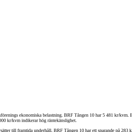
tsförenings ekonomiska belastning.
BRF Tången 10
har
5 481
kr/kvm. Et
000 kr/kvm indikerar hög räntekänslighet.
ätter till framtida underhåll.
BRF Tången 10
har ett sparande på
283
kr