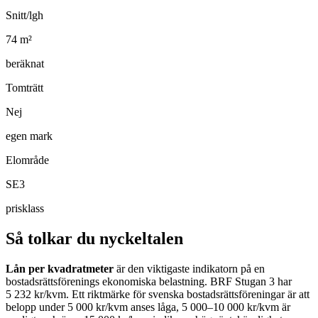
Snitt/lgh
74
m²
beräknat
Tomträtt
Nej
egen mark
Elområde
SE3
prisklass
Så tolkar du nyckeltalen
Lån per kvadratmeter
är den viktigaste indikatorn på en
bostadsrättsförenings ekonomiska belastning.
BRF Stugan 3
har
5 232
kr/kvm. Ett riktmärke för svenska bostadsrättsföreningar är att
belopp under 5 000 kr/kvm anses låga, 5 000–10 000 kr/kvm är