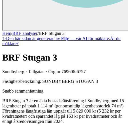
Hem
/
BRF-analyser
/
BRF Stugan 3
✨
Den här sidan är genererad av
Elly
— vår AI för mäklare.
Är du
mäklare?
BRF Stugan 3
Sundbyberg
·
Tallgatan
· Org.nr
769606-6757
Fastighetsbeteckning:
SUNDBYBERG STUGAN 3
Snabb sammanfattning
BRF Stugan 3
är en äkta bostadsrättsförening
i
Sundbyberg
med
15
lägenheter på totalt
1 114
m² (genomsnittlig lägenhetsstorlek
74
m²)
.
Föreningens långfristiga lån uppgår till 5 829 000 kr (5 232 kr per
kvadratmeter)
och sparandet låg på 163 kr per kvadratmeter och år
enligt årsredovisningen från 2024.