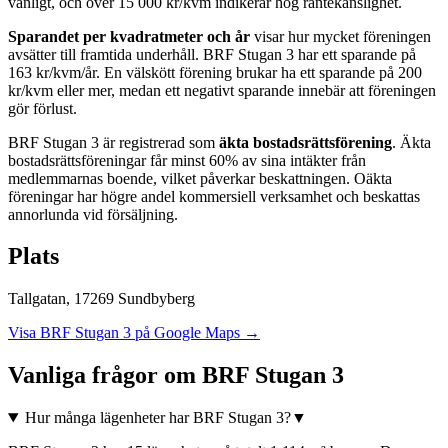
vanligt, och över 15 000 kr/kvm indikerar hög räntekänslighet.
Sparandet per kvadratmeter och år
visar hur mycket föreningen
avsätter till framtida underhåll.
BRF Stugan 3
har ett sparande på
163
kr/kvm/år. En välskött förening brukar ha ett sparande på 200
kr/kvm eller mer, medan ett negativt sparande innebär att föreningen
gör förlust.
BRF Stugan 3
är registrerad som
äkta bostadsrättsförening
. Äkta
bostadsrättsföreningar får minst 60% av sina intäkter från
medlemmarnas boende, vilket påverkar beskattningen. Oäkta
föreningar har högre andel kommersiell verksamhet och beskattas
annorlunda vid försäljning.
Plats
Tallgatan
,
17269
Sundbyberg
Visa
BRF Stugan 3
på Google Maps →
Vanliga frågor om
BRF Stugan 3
Hur många lägenheter har BRF Stugan 3?
▼