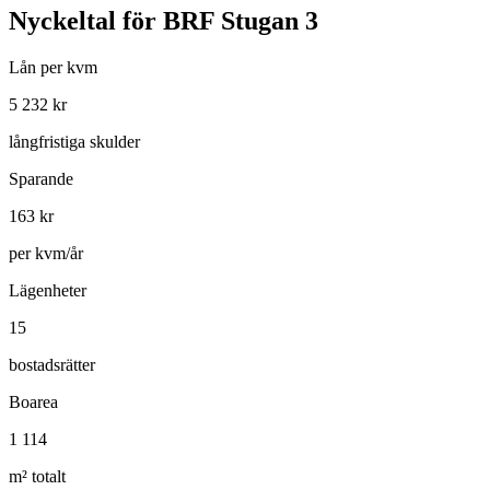
Nyckeltal för
BRF Stugan 3
Lån per kvm
5 232
kr
långfristiga skulder
Sparande
163
kr
per kvm/år
Lägenheter
15
bostadsrätter
Boarea
1 114
m² totalt