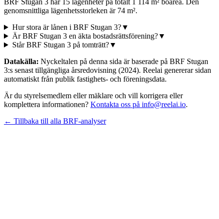
BRF Stugan 3 har 15 lägenheter på totalt 1 114 m² boarea. Den
genomsnittliga lägenhetsstorleken är 74 m².
Hur stora är lånen i BRF Stugan 3?
▼
Är BRF Stugan 3 en äkta bostadsrättsförening?
▼
Står BRF Stugan 3 på tomträtt?
▼
Datakälla:
Nyckeltalen på denna sida är baserade på
BRF Stugan
3
:s senast tillgängliga årsredovisning
(2024)
. Reelai genererar sidan
automatiskt från publik fastighets- och föreningsdata.
Är du styrelsemedlem eller mäklare och vill korrigera eller
komplettera informationen?
Kontakta oss på info@reelai.io
.
← Tillbaka till alla BRF-analyser
©
2026
Reelai Technologies AB. All rights reserved.
•
Integritetspolicy
•
Användarvillkor
•
Sitemap
LinkedIn