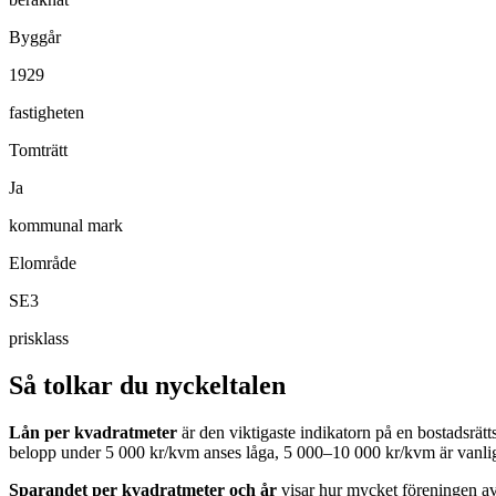
Byggår
1929
fastigheten
Tomträtt
Ja
kommunal mark
Elområde
SE3
prisklass
Så tolkar du nyckeltalen
Lån per kvadratmeter
är den viktigaste indikatorn på en bostadsrät
belopp under 5 000 kr/kvm anses låga, 5 000–10 000 kr/kvm är vanlig
Sparandet per kvadratmeter och år
visar hur mycket föreningen avs