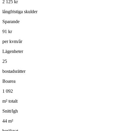
2 125
kr
långfristiga skulder
Sparande
91
kr
per kvm/år
Lägenheter
25
bostadsrätter
Boarea
1 092
m² totalt
Snitt/lgh
44
m²
beräknat