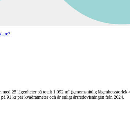
lare?
m
med
25
lägenheter på totalt
1 092
m² (genomsnittlig lägenhetsstorlek
 på 91 kr per kvadratmeter och år enligt årsredovisningen från 2024.