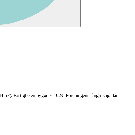
44
m²)
. Fastigheten byggdes 1929
.
Föreningens långfristiga lån