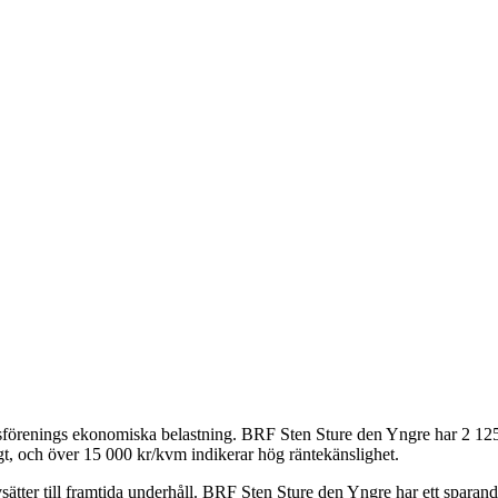
tsförenings ekonomiska belastning.
BRF Sten Sture den Yngre
har
2 12
t, och över 15 000 kr/kvm indikerar hög räntekänslighet.
ätter till framtida underhåll.
BRF Sten Sture den Yngre
har ett sparan