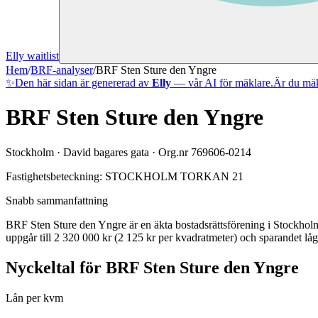
Elly waitlist
Hem
/
BRF-analyser
/
BRF Sten Sture den Yngre
✨
Den här sidan är genererad av
Elly
— vår AI för mäklare.
Är du mäk
BRF Sten Sture den Yngre
Stockholm
·
David bagares gata
· Org.nr
769606-0214
Fastighetsbeteckning:
STOCKHOLM TORKAN 21
Snabb sammanfattning
BRF Sten Sture den Yngre
är en äkta bostadsrättsförening
i
Stockhol
uppgår till 2 320 000 kr (2 125 kr per kvadratmeter)
och sparandet låg
Nyckeltal för
BRF Sten Sture den Yngre
Lån per kvm