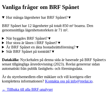
Vanliga frågor om
BRF Spånet
Hur många lägenheter har BRF Spånet?
▼
BRF Spånet har 12 lägenheter på totalt 850 m² boarea. Den
genomsnittliga lägenhetsstorleken är 71 m².
När byggdes BRF Spånet?
▼
Hur stora är lånen i BRF Spånet?
▼
Är BRF Spånet en äkta bostadsrättsförening?
▼
Står BRF Spånet på tomträtt?
▼
Datakälla:
Nyckeltalen på denna sida är baserade på
BRF Spånet
:s
senast tillgängliga årsredovisning
(2023)
. Reelai genererar sidan
automatiskt från publik fastighets- och föreningsdata.
Är du styrelsemedlem eller mäklare och vill korrigera eller
komplettera informationen?
Kontakta oss på info@reelai.io
.
← Tillbaka till alla BRF-analyser
©
2026
Reelai Technologies AB. All rights reserved.