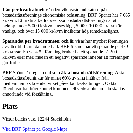
Lån per kvadratmeter
är den viktigaste indikatorn på en
bostadsrättsförenings ekonomiska belastning.
BRF Spånet
har
7 665
kr/kvm. Ett riktmärke för svenska bostadsrättsföreningar är att
belopp under 5 000 kr/kvm anses låga, 5 000–10 000 kr/kvm är
vanligt, och över 15 000 kr/kvm indikerar hög räntekänslighet.
Sparandet per kvadratmeter och år
visar hur mycket föreningen
avsätter till framtida underhåll.
BRF Spånet
har ett sparande på
379
kr/kvm/år. En välskött förening brukar ha ett sparande på 200
kr/kvm eller mer, medan ett negativt sparande innebär att föreningen
gör förlust.
BRF Spånet
är registrerad som
äkta bostadsrättsförening
. Äkta
bostadsrättsföreningar får minst 60% av sina intäkter från
medlemmarnas boende, vilket påverkar beskattningen. Oäkta
föreningar har högre andel kommersiell verksamhet och beskattas
annorlunda vid försäljning.
Plats
Victor balcks väg
,
12244
Stockholm
Visa
BRF Spånet
på Google Maps →