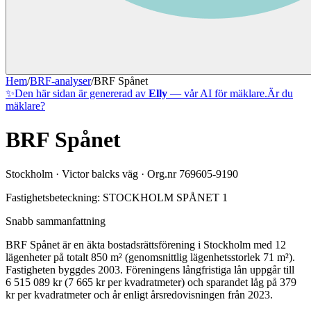
Hem
/
BRF-analyser
/
BRF Spånet
✨
Den här sidan är genererad av
Elly
— vår AI för mäklare.
Är du
mäklare?
BRF Spånet
Stockholm
·
Victor balcks väg
· Org.nr
769605-9190
Fastighetsbeteckning:
STOCKHOLM SPÅNET 1
Snabb sammanfattning
BRF Spånet
är en äkta bostadsrättsförening
i
Stockholm
med
12
lägenheter på totalt
850
m² (genomsnittlig lägenhetsstorlek
71
m²)
.
Fastigheten byggdes 2003
.
Föreningens långfristiga lån uppgår till
6 515 089 kr (7 665 kr per kvadratmeter)
och sparandet låg på 379
kr per kvadratmeter och år enligt årsredovisningen från 2023.