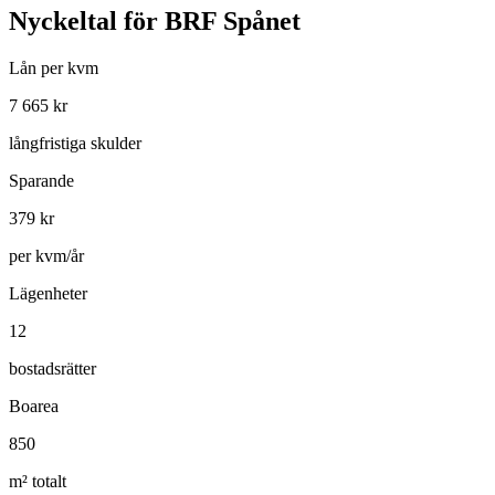
Nyckeltal för
BRF Spånet
Lån per kvm
7 665
kr
långfristiga skulder
Sparande
379
kr
per kvm/år
Lägenheter
12
bostadsrätter
Boarea
850
m² totalt