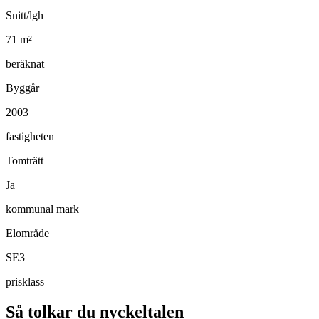
Snitt/lgh
71
m²
beräknat
Byggår
2003
fastigheten
Tomträtt
Ja
kommunal mark
Elområde
SE3
prisklass
Så tolkar du nyckeltalen