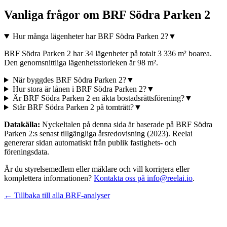
Vanliga frågor om
BRF Södra Parken 2
Hur många lägenheter har BRF Södra Parken 2?
▼
BRF Södra Parken 2 har 34 lägenheter på totalt 3 336 m² boarea.
Den genomsnittliga lägenhetsstorleken är 98 m².
När byggdes BRF Södra Parken 2?
▼
Hur stora är lånen i BRF Södra Parken 2?
▼
Är BRF Södra Parken 2 en äkta bostadsrättsförening?
▼
Står BRF Södra Parken 2 på tomträtt?
▼
Datakälla:
Nyckeltalen på denna sida är baserade på
BRF Södra
Parken 2
:s senast tillgängliga årsredovisning
(2023)
. Reelai
genererar sidan automatiskt från publik fastighets- och
föreningsdata.
Är du styrelsemedlem eller mäklare och vill korrigera eller
komplettera informationen?
Kontakta oss på info@reelai.io
.
← Tillbaka till alla BRF-analyser
©
2026
Reelai Technologies AB. All rights reserved.