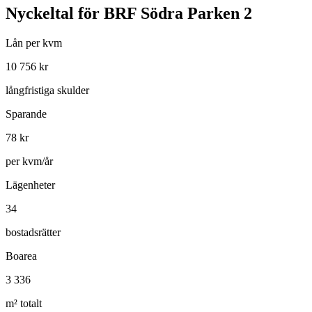
Nyckeltal för
BRF Södra Parken 2
Lån per kvm
10 756
kr
långfristiga skulder
Sparande
78
kr
per kvm/år
Lägenheter
34
bostadsrätter
Boarea
3 336
m² totalt