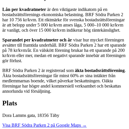
Lån per kvadratmeter
är den viktigaste indikatorn på en
bostadsrättsförenings ekonomiska belastning.
BRF Södra Parken 2
har
10 756
kr/kvm. Ett riktmärke för svenska bostadsrättsföreningar
är att belopp under 5 000 kr/kvm anses låga, 5 000–10 000 kr/kvm
är vanligt, och över 15 000 kr/kvm indikerar hög räntekänslighet.
Sparandet per kvadratmeter och år
visar hur mycket föreningen
avsätter till framtida underhåll.
BRF Södra Parken 2
har ett sparande
på
78
kr/kvm/år. En välskött förening brukar ha ett sparande på 200
kr/kvm eller mer, medan ett negativt sparande innebär att föreningen
gör förlust.
BRF Södra Parken 2
är registrerad som
äkta bostadsrättsförening
.
Äkta bostadsrättsföreningar får minst 60% av sina intäkter från
medlemmarnas boende, vilket påverkar beskattningen. Oäkta
föreningar har högre andel kommersiell verksamhet och beskattas
annorlunda vid försäljning.
Plats
Dora Lamms gata
,
18356
Täby
Visa
BRF Södra Parken 2
på Google Maps →