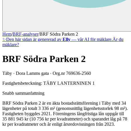
Hem
/
BRF-analyser
/
BRF Södra Parken 2
✨
Den här sidan är genererad av
Elly
— vår AI för mäklare.
Är du
mäklare?
BRF Södra Parken 2
Täby
·
Dora Lamms gata
· Org.nr
769636-2560
Fastighetsbeteckning:
TÄBY LANTERNINEN 1
Snabb sammanfattning
BRF Södra Parken 2
är en äkta bostadsrättsförening
i
Täby
med
34
lägenheter på totalt
3 336
m² (genomsnittlig lägenhetsstorlek
98
m²)
.
Fastigheten byggdes 2021
.
Föreningens långfristiga lån uppgår till
35 881 945 kr (10 756 kr per kvadratmeter)
och sparandet låg på 78
kr per kvadratmeter och år enligt årsredovisningen från 2023.