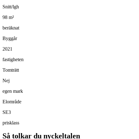
Snitt/lgh
98
m²
beräknat
Byggår
2021
fastigheten
Tomträtt
Nej
egen mark
Elområde
SE3
prisklass
Så tolkar du nyckeltalen