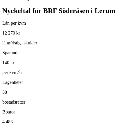
Nyckeltal för
BRF Söderåsen i Lerum
Lån per kvm
12 270
kr
långfristiga skulder
Sparande
140
kr
per kvm/år
Lägenheter
58
bostadsrätter
Boarea
4 483