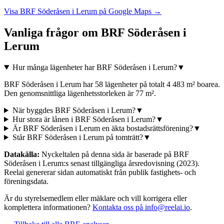
Visa
BRF Söderåsen i Lerum
på Google Maps →
Vanliga frågor om
BRF Söderåsen i
Lerum
Hur många lägenheter har BRF Söderåsen i Lerum?
▼
BRF Söderåsen i Lerum har 58 lägenheter på totalt 4 483 m² boarea.
Den genomsnittliga lägenhetsstorleken är 77 m².
När byggdes BRF Söderåsen i Lerum?
▼
Hur stora är lånen i BRF Söderåsen i Lerum?
▼
Är BRF Söderåsen i Lerum en äkta bostadsrättsförening?
▼
Står BRF Söderåsen i Lerum på tomträtt?
▼
Datakälla:
Nyckeltalen på denna sida är baserade på
BRF
Söderåsen i Lerum
:s senast tillgängliga årsredovisning
(2023)
.
Reelai genererar sidan automatiskt från publik fastighets- och
föreningsdata.
Är du styrelsemedlem eller mäklare och vill korrigera eller
komplettera informationen?
Kontakta oss på info@reelai.io
.