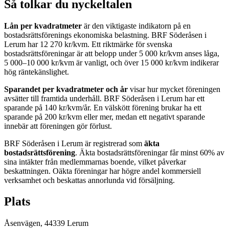
Så tolkar du nyckeltalen
Lån per kvadratmeter
är den viktigaste indikatorn på en
bostadsrättsförenings ekonomiska belastning.
BRF Söderåsen i
Lerum
har
12 270
kr/kvm. Ett riktmärke för svenska
bostadsrättsföreningar är att belopp under 5 000 kr/kvm anses låga,
5 000–10 000 kr/kvm är vanligt, och över 15 000 kr/kvm indikerar
hög räntekänslighet.
Sparandet per kvadratmeter och år
visar hur mycket föreningen
avsätter till framtida underhåll.
BRF Söderåsen i Lerum
har ett
sparande på
140
kr/kvm/år. En välskött förening brukar ha ett
sparande på 200 kr/kvm eller mer, medan ett negativt sparande
innebär att föreningen gör förlust.
BRF Söderåsen i Lerum
är registrerad som
äkta
bostadsrättsförening
. Äkta bostadsrättsföreningar får minst 60% av
sina intäkter från medlemmarnas boende, vilket påverkar
beskattningen. Oäkta föreningar har högre andel kommersiell
verksamhet och beskattas annorlunda vid försäljning.
Plats
Åsenvägen
,
44339
Lerum