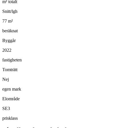
m² totalt
Snitt/lgh
77
m²
beräknat
Byggår
2022
fastigheten
Tomträtt
Nej
egen mark
Elområde
SE3
prisklass