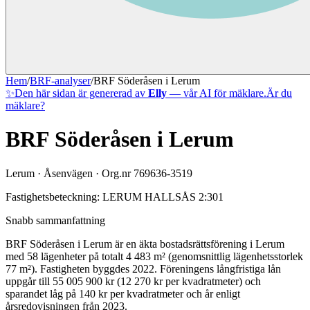
Hem
/
BRF-analyser
/
BRF Söderåsen i Lerum
✨
Den här sidan är genererad av
Elly
— vår AI för mäklare.
Är du
mäklare?
BRF Söderåsen i Lerum
Lerum
·
Åsenvägen
· Org.nr
769636-3519
Fastighetsbeteckning:
LERUM HALLSÅS 2:301
Snabb sammanfattning
BRF Söderåsen i Lerum
är en äkta bostadsrättsförening
i
Lerum
med
58
lägenheter på totalt
4 483
m² (genomsnittlig lägenhetsstorlek
77
m²)
. Fastigheten byggdes 2022
.
Föreningens långfristiga lån
uppgår till 55 005 900 kr (12 270 kr per kvadratmeter)
och
sparandet låg på 140 kr per kvadratmeter och år enligt
årsredovisningen från 2023.