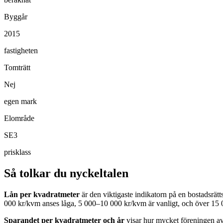
Byggår
2015
fastigheten
Tomträtt
Nej
egen mark
Elområde
SE3
prisklass
Så tolkar du nyckeltalen
Lån per kvadratmeter
är den viktigaste indikatorn på en bostadsrät
000 kr/kvm anses låga, 5 000–10 000 kr/kvm är vanligt, och över 15 
Sparandet per kvadratmeter och år
visar hur mycket föreningen avs