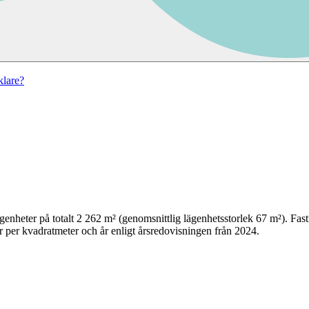
lare?
genheter på totalt
2 262
m² (genomsnittlig lägenhetsstorlek
67
m²)
. Fas
 per kvadratmeter och år enligt årsredovisningen från 2024.