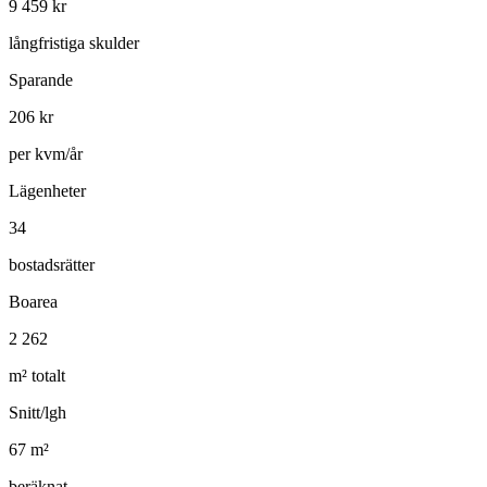
9 459
kr
långfristiga skulder
Sparande
206
kr
per kvm/år
Lägenheter
34
bostadsrätter
Boarea
2 262
m² totalt
Snitt/lgh
67
m²
beräknat