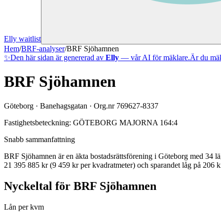
Elly waitlist
Hem
/
BRF-analyser
/
BRF Sjöhamnen
✨
Den här sidan är genererad av
Elly
— vår AI för mäklare.
Är du mäk
BRF Sjöhamnen
Göteborg
·
Banehagsgatan
· Org.nr
769627-8337
Fastighetsbeteckning:
GÖTEBORG MAJORNA 164:4
Snabb sammanfattning
BRF Sjöhamnen
är en äkta bostadsrättsförening
i
Göteborg
med
34
lä
21 395 885 kr (9 459 kr per kvadratmeter)
och sparandet låg på 206 kr
Nyckeltal för
BRF Sjöhamnen
Lån per kvm