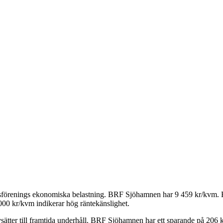
tsförenings ekonomiska belastning.
BRF Sjöhamnen
har
9 459
kr/kvm. E
000 kr/kvm indikerar hög räntekänslighet.
ätter till framtida underhåll.
BRF Sjöhamnen
har ett sparande på
206
k