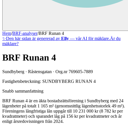
Hem
/
BRF-analyser
/
BRF Runan 4
✨
Den här sidan är genererad av
Elly
— vår AI för mäklare.
Är du
mäklare?
BRF Runan 4
Sundbyberg
·
Råstensgatan
· Org.nr
769605-7889
Fastighetsbeteckning:
SUNDBYBERG RUNAN 4
Snabb sammanfattning
BRF Runan 4
är en äkta bostadsrättsförening
i
Sundbyberg
med
24
lägenheter på totalt
1 165
m² (genomsnittlig lägenhetsstorlek
49
m²)
.
Föreningens långfristiga lån uppgår till 10 231 000 kr (8 782 kr per
kvadratmeter)
och sparandet låg på 156 kr per kvadratmeter och år
enligt årsredovisningen från 2024.