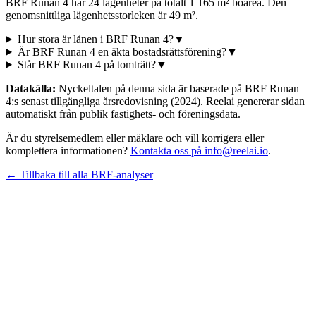
BRF Runan 4 har 24 lägenheter på totalt 1 165 m² boarea. Den
genomsnittliga lägenhetsstorleken är 49 m².
Hur stora är lånen i BRF Runan 4?
▼
Är BRF Runan 4 en äkta bostadsrättsförening?
▼
Står BRF Runan 4 på tomträtt?
▼
Datakälla:
Nyckeltalen på denna sida är baserade på
BRF Runan
4
:s senast tillgängliga årsredovisning
(2024)
. Reelai genererar sidan
automatiskt från publik fastighets- och föreningsdata.
Är du styrelsemedlem eller mäklare och vill korrigera eller
komplettera informationen?
Kontakta oss på info@reelai.io
.
← Tillbaka till alla BRF-analyser
©
2026
Reelai Technologies AB. All rights reserved.
•
Integritetspolicy
•
Användarvillkor
•
Sitemap
LinkedIn