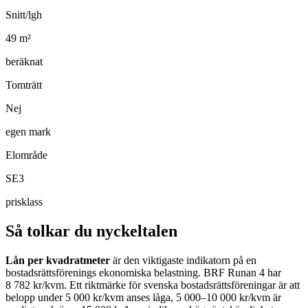
Snitt/lgh
49
m²
beräknat
Tomträtt
Nej
egen mark
Elområde
SE3
prisklass
Så tolkar du nyckeltalen
Lån per kvadratmeter
är den viktigaste indikatorn på en
bostadsrättsförenings ekonomiska belastning.
BRF Runan 4
har
8 782
kr/kvm. Ett riktmärke för svenska bostadsrättsföreningar är att
belopp under 5 000 kr/kvm anses låga, 5 000–10 000 kr/kvm är