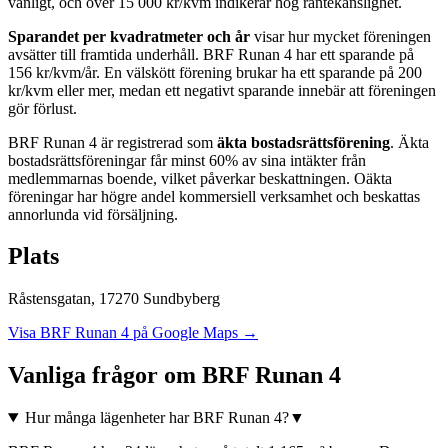
vanligt, och över 15 000 kr/kvm indikerar hög räntekänslighet.
Sparandet per kvadratmeter och år
visar hur mycket föreningen
avsätter till framtida underhåll.
BRF Runan 4
har ett sparande på
156
kr/kvm/år. En välskött förening brukar ha ett sparande på 200
kr/kvm eller mer, medan ett negativt sparande innebär att föreningen
gör förlust.
BRF Runan 4
är registrerad som
äkta bostadsrättsförening
. Äkta
bostadsrättsföreningar får minst 60% av sina intäkter från
medlemmarnas boende, vilket påverkar beskattningen. Oäkta
föreningar har högre andel kommersiell verksamhet och beskattas
annorlunda vid försäljning.
Plats
Råstensgatan
,
17270
Sundbyberg
Visa
BRF Runan 4
på Google Maps →
Vanliga frågor om
BRF Runan 4
Hur många lägenheter har BRF Runan 4?
▼