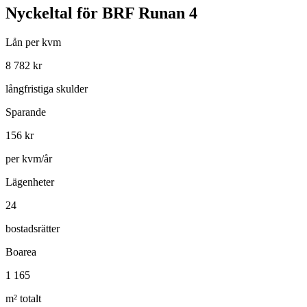
Nyckeltal för
BRF Runan 4
Lån per kvm
8 782
kr
långfristiga skulder
Sparande
156
kr
per kvm/år
Lägenheter
24
bostadsrätter
Boarea
1 165
m² totalt