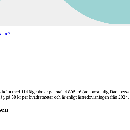
lare?
ckholm
med
114
lägenheter på totalt
4 806
m² (genomsnittlig lägenhetsst
åg på 58 kr per kvadratmeter och år enligt årsredovisningen från 2024.
sen