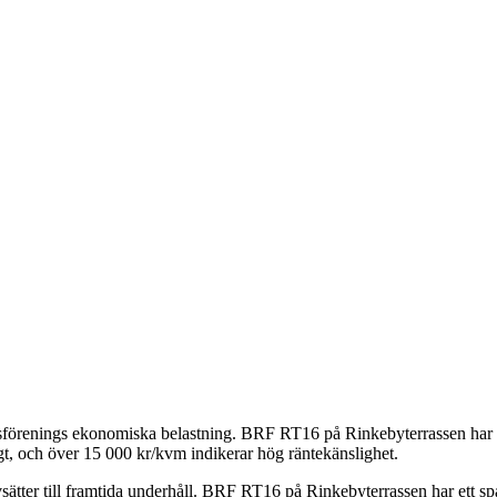
tsförenings ekonomiska belastning.
BRF RT16 på Rinkebyterrassen
har
t, och över 15 000 kr/kvm indikerar hög räntekänslighet.
ätter till framtida underhåll.
BRF RT16 på Rinkebyterrassen
har ett s