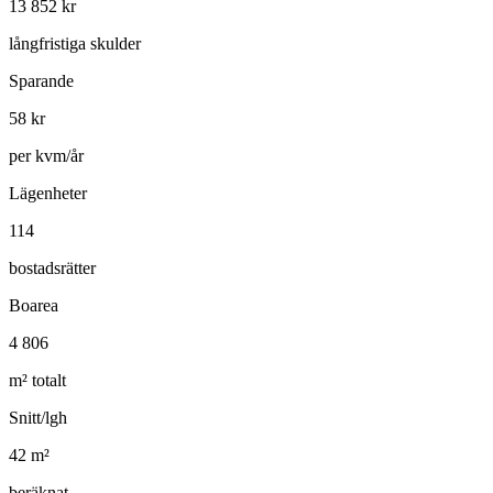
13 852
kr
långfristiga skulder
Sparande
58
kr
per kvm/år
Lägenheter
114
bostadsrätter
Boarea
4 806
m² totalt
Snitt/lgh
42
m²
beräknat