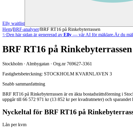
Elly waitlist
Hem
/
BRF-analyser
/
BRF RT16 på Rinkebyterrassen
✨
Den här sidan är genererad av
Elly
— vår AI för mäklare.
Är du mäk
BRF RT16 på Rinkebyterrassen
Stockholm
·
Almbygatan
· Org.nr
769627-3361
Fastighetsbeteckning:
STOCKHOLM KVARNLAVEN 3
Snabb sammanfattning
BRF RT16 på Rinkebyterrassen
är en äkta bostadsrättsförening
i
Sto
uppgår till 66 572 971 kr (13 852 kr per kvadratmeter)
och sparandet l
Nyckeltal för
BRF RT16 på Rinkebyterras
Lån per kvm