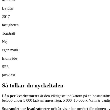
Byggår
2017
fastigheten
Tomträtt
Nej
egen mark
Elområde
SE3
prisklass
Så tolkar du nyckeltalen
Lån per kvadratmeter
är den viktigaste indikatorn på en bostadsrät
belopp under 5 000 kr/kvm anses låga, 5 000–10 000 kr/kvm är vanlig
Sparandet per kvadratmeter och år
visar hur mycket föreningen avs