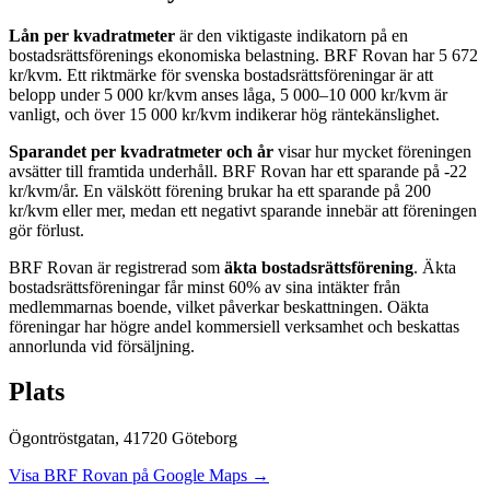
Lån per kvadratmeter
är den viktigaste indikatorn på en
bostadsrättsförenings ekonomiska belastning.
BRF Rovan
har
5 672
kr/kvm. Ett riktmärke för svenska bostadsrättsföreningar är att
belopp under 5 000 kr/kvm anses låga, 5 000–10 000 kr/kvm är
vanligt, och över 15 000 kr/kvm indikerar hög räntekänslighet.
Sparandet per kvadratmeter och år
visar hur mycket föreningen
avsätter till framtida underhåll.
BRF Rovan
har ett sparande på
-22
kr/kvm/år. En välskött förening brukar ha ett sparande på 200
kr/kvm eller mer, medan ett negativt sparande innebär att föreningen
gör förlust.
BRF Rovan
är registrerad som
äkta bostadsrättsförening
. Äkta
bostadsrättsföreningar får minst 60% av sina intäkter från
medlemmarnas boende, vilket påverkar beskattningen. Oäkta
föreningar har högre andel kommersiell verksamhet och beskattas
annorlunda vid försäljning.
Plats
Ögontröstgatan
,
41720
Göteborg
Visa
BRF Rovan
på Google Maps →