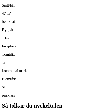
Snitt/lgh
47
m²
beräknat
Byggår
1947
fastigheten
Tomträtt
Ja
kommunal mark
Elområde
SE3
prisklass
Så tolkar du nyckeltalen