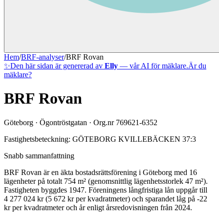
Hem
/
BRF-analyser
/
BRF Rovan
✨
Den här sidan är genererad av
Elly
— vår AI för mäklare.
Är du
mäklare?
BRF Rovan
Göteborg
·
Ögontröstgatan
· Org.nr
769621-6352
Fastighetsbeteckning:
GÖTEBORG KVILLEBÄCKEN 37:3
Snabb sammanfattning
BRF Rovan
är en äkta bostadsrättsförening
i
Göteborg
med
16
lägenheter på totalt
754
m² (genomsnittlig lägenhetsstorlek
47
m²)
.
Fastigheten byggdes 1947
.
Föreningens långfristiga lån uppgår till
4 277 024 kr (5 672 kr per kvadratmeter)
och sparandet låg på -22
kr per kvadratmeter och år enligt årsredovisningen från 2024.