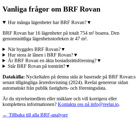
Vanliga frågor om
BRF Rovan
Hur många lägenheter har BRF Rovan?
▼
BRF Rovan har 16 lägenheter på totalt 754 m² boarea. Den
genomsnittliga lägenhetsstorleken är 47 m².
När byggdes BRF Rovan?
▼
Hur stora är lånen i BRF Rovan?
▼
Är BRF Rovan en äkta bostadsrättsförening?
▼
Står BRF Rovan på tomträtt?
▼
Datakälla:
Nyckeltalen på denna sida är baserade på
BRF Rovan
:s
senast tillgängliga årsredovisning
(2024)
. Reelai genererar sidan
automatiskt från publik fastighets- och föreningsdata.
Är du styrelsemedlem eller mäklare och vill korrigera eller
komplettera informationen?
Kontakta oss på info@reelai.io
.
← Tillbaka till alla BRF-analyser
©
2026
Reelai Technologies AB. All rights reserved.