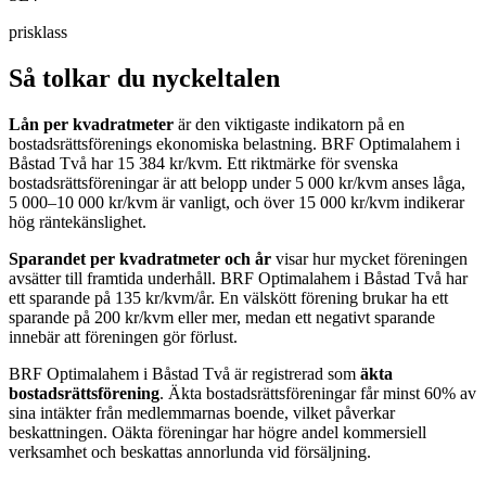
prisklass
Så tolkar du nyckeltalen
Lån per kvadratmeter
är den viktigaste indikatorn på en
bostadsrättsförenings ekonomiska belastning.
BRF Optimalahem i
Båstad Två
har
15 384
kr/kvm. Ett riktmärke för svenska
bostadsrättsföreningar är att belopp under 5 000 kr/kvm anses låga,
5 000–10 000 kr/kvm är vanligt, och över 15 000 kr/kvm indikerar
hög räntekänslighet.
Sparandet per kvadratmeter och år
visar hur mycket föreningen
avsätter till framtida underhåll.
BRF Optimalahem i Båstad Två
har
ett sparande på
135
kr/kvm/år. En välskött förening brukar ha ett
sparande på 200 kr/kvm eller mer, medan ett negativt sparande
innebär att föreningen gör förlust.
BRF Optimalahem i Båstad Två
är registrerad som
äkta
bostadsrättsförening
. Äkta bostadsrättsföreningar får minst 60% av
sina intäkter från medlemmarnas boende, vilket påverkar
beskattningen. Oäkta föreningar har högre andel kommersiell
verksamhet och beskattas annorlunda vid försäljning.