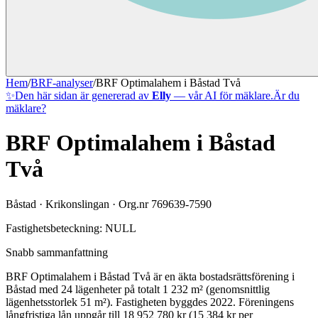
Hem
/
BRF-analyser
/
BRF Optimalahem i Båstad Två
✨
Den här sidan är genererad av
Elly
— vår AI för mäklare.
Är du
mäklare?
BRF Optimalahem i Båstad
Två
Båstad
·
Krikonslingan
· Org.nr
769639-7590
Fastighetsbeteckning:
NULL
Snabb sammanfattning
BRF Optimalahem i Båstad Två
är en äkta bostadsrättsförening
i
Båstad
med
24
lägenheter på totalt
1 232
m² (genomsnittlig
lägenhetsstorlek
51
m²)
. Fastigheten byggdes 2022
.
Föreningens
långfristiga lån uppgår till 18 952 780 kr (15 384 kr per