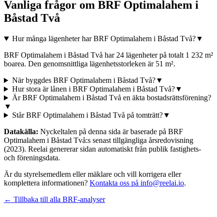
Vanliga frågor om
BRF Optimalahem i
Båstad Två
Hur många lägenheter har BRF Optimalahem i Båstad Två?
▼
BRF Optimalahem i Båstad Två har 24 lägenheter på totalt 1 232 m²
boarea. Den genomsnittliga lägenhetsstorleken är 51 m².
När byggdes BRF Optimalahem i Båstad Två?
▼
Hur stora är lånen i BRF Optimalahem i Båstad Två?
▼
Är BRF Optimalahem i Båstad Två en äkta bostadsrättsförening?
▼
Står BRF Optimalahem i Båstad Två på tomträtt?
▼
Datakälla:
Nyckeltalen på denna sida är baserade på
BRF
Optimalahem i Båstad Två
:s senast tillgängliga årsredovisning
(2023)
. Reelai genererar sidan automatiskt från publik fastighets-
och föreningsdata.
Är du styrelsemedlem eller mäklare och vill korrigera eller
komplettera informationen?
Kontakta oss på info@reelai.io
.
← Tillbaka till alla BRF-analyser