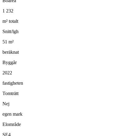
Boarea
1 232
m² totalt
Snitt/lgh
51
m²
beräknat
Byggår
2022
fastigheten
Tomträtt
Nej
egen mark
Elområde
SE4