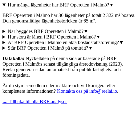
Hur många lägenheter har BRF Operetten i Malmö?
▼
BRF Operetten i Malmö har 36 lägenheter på totalt 2 322 m² boarea.
Den genomsnittliga lägenhetsstorleken är 65 m².
När byggdes BRF Operetten i Malmö?
▼
Hur stora är lånen i BRF Operetten i Malmö?
▼
Är BRF Operetten i Malmö en äkta bostadsrättsförening?
▼
Står BRF Operetten i Malmö på tomträtt?
▼
Datakälla:
Nyckeltalen på denna sida är baserade på
BRF
Operetten i Malmö
:s senast tillgängliga årsredovisning
(2023)
.
Reelai genererar sidan automatiskt från publik fastighets- och
föreningsdata.
Är du styrelsemedlem eller mäklare och vill korrigera eller
komplettera informationen?
Kontakta oss på info@reelai.io
.
← Tillbaka till alla BRF-analyser
©
2026
Reelai Technologies AB. All rights reserved.
•
Integritetspolicy
•
Användarvillkor
•
Sitemap
LinkedIn