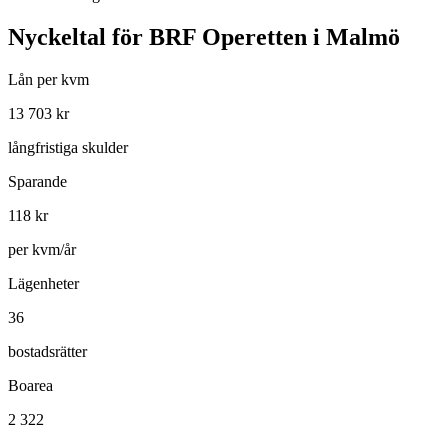
Nyckeltal för
BRF Operetten i Malmö
Lån per kvm
13 703
kr
långfristiga skulder
Sparande
118
kr
per kvm/år
Lägenheter
36
bostadsrätter
Boarea
2 322