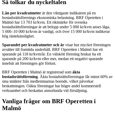
Så tolkar du nyckeltalen
Lån per kvadratmeter
är den viktigaste indikatorn på en
bostadsrättsförenings ekonomiska belastning.
BRF Operetten i
Malmö
har
13 703
kr/kvm. Ett riktmärke för svenska
bostadsrättsföreningar är att belopp under 5 000 kr/kvm anses låga,
5 000–10 000 kr/kvm är vanligt, och över 15 000 kr/kvm indikerar
hög räntekänslighet.
Sparandet per kvadratmeter och år
visar hur mycket föreningen
avsätter till framtida underhåll.
BRF Operetten i Malmö
har ett
sparande på
118
kr/kvm/år. En välskött förening brukar ha ett
sparande på 200 kr/kvm eller mer, medan ett negativt sparande
innebär att föreningen gör förlust.
BRF Operetten i Malmö
är registrerad som
äkta
bostadsrättsförening
. Äkta bostadsrättsföreningar får minst 60% av
sina intäkter från medlemmarnas boende, vilket påverkar
beskattningen. Oäkta föreningar har högre andel kommersiell
verksamhet och beskattas annorlunda vid försäljning.
Vanliga frågor om
BRF Operetten i
Malmö