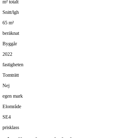
m² totalt
Snitt/lgh
65
m²
beräknat
Byggår
2022
fastigheten
Tomträtt
Nej
egen mark
Elområde
SE4
prisklass