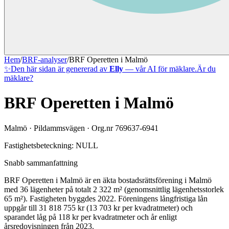
Hem
/
BRF-analyser
/
BRF Operetten i Malmö
✨
Den här sidan är genererad av
Elly
— vår AI för mäklare.
Är du
mäklare?
BRF Operetten i Malmö
Malmö
·
Pildammsvägen
· Org.nr
769637-6941
Fastighetsbeteckning:
NULL
Snabb sammanfattning
BRF Operetten i Malmö
är en äkta bostadsrättsförening
i
Malmö
med
36
lägenheter på totalt
2 322
m² (genomsnittlig lägenhetsstorlek
65
m²)
. Fastigheten byggdes 2022
.
Föreningens långfristiga lån
uppgår till 31 818 755 kr (13 703 kr per kvadratmeter)
och
sparandet låg på 118 kr per kvadratmeter och år enligt
årsredovisningen från 2023.