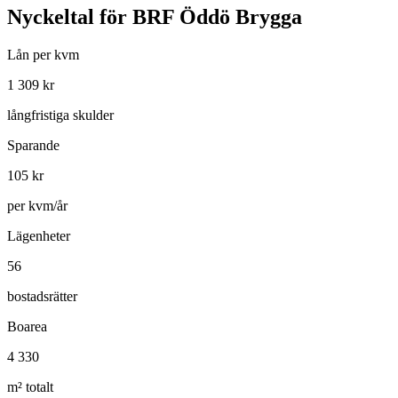
Nyckeltal för
BRF Öddö Brygga
Lån per kvm
1 309
kr
långfristiga skulder
Sparande
105
kr
per kvm/år
Lägenheter
56
bostadsrätter
Boarea
4 330
m² totalt