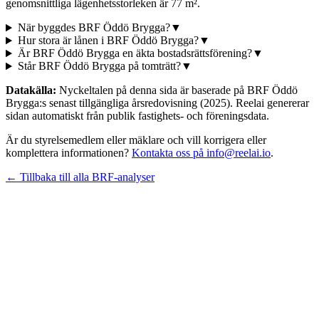
genomsnittliga lägenhetsstorleken är 77 m².
När byggdes BRF Öddö Brygga?
▼
Hur stora är lånen i BRF Öddö Brygga?
▼
Är BRF Öddö Brygga en äkta bostadsrättsförening?
▼
Står BRF Öddö Brygga på tomträtt?
▼
Datakälla:
Nyckeltalen på denna sida är baserade på
BRF Öddö
Brygga
:s senast tillgängliga årsredovisning
(2025)
. Reelai genererar
sidan automatiskt från publik fastighets- och föreningsdata.
Är du styrelsemedlem eller mäklare och vill korrigera eller
komplettera informationen?
Kontakta oss på info@reelai.io
.
← Tillbaka till alla BRF-analyser
©
2026
Reelai Technologies AB. All rights reserved.
•
Integritetspolicy
•
Användarvillkor
•
Sitemap
LinkedIn