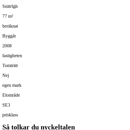
Snitt/lgh
77
m²
beräknat
Byggår
2008
fastigheten
Tomträtt
Nej
egen mark
Elområde
SE3
prisklass
Så tolkar du nyckeltalen