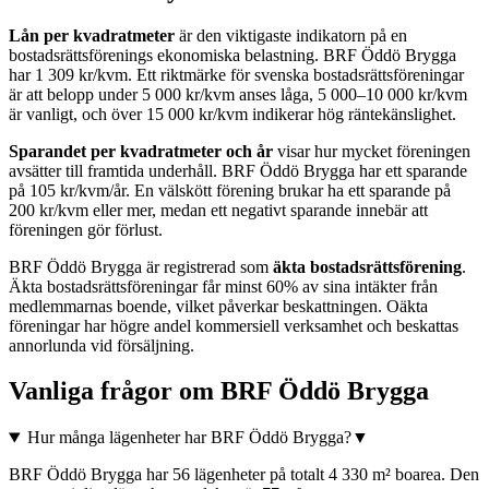
Lån per kvadratmeter
är den viktigaste indikatorn på en
bostadsrättsförenings ekonomiska belastning.
BRF Öddö Brygga
har
1 309
kr/kvm. Ett riktmärke för svenska bostadsrättsföreningar
är att belopp under 5 000 kr/kvm anses låga, 5 000–10 000 kr/kvm
är vanligt, och över 15 000 kr/kvm indikerar hög räntekänslighet.
Sparandet per kvadratmeter och år
visar hur mycket föreningen
avsätter till framtida underhåll.
BRF Öddö Brygga
har ett sparande
på
105
kr/kvm/år. En välskött förening brukar ha ett sparande på
200 kr/kvm eller mer, medan ett negativt sparande innebär att
föreningen gör förlust.
BRF Öddö Brygga
är registrerad som
äkta bostadsrättsförening
.
Äkta bostadsrättsföreningar får minst 60% av sina intäkter från
medlemmarnas boende, vilket påverkar beskattningen. Oäkta
föreningar har högre andel kommersiell verksamhet och beskattas
annorlunda vid försäljning.
Vanliga frågor om
BRF Öddö Brygga
Hur många lägenheter har BRF Öddö Brygga?
▼
BRF Öddö Brygga har 56 lägenheter på totalt 4 330 m² boarea. Den