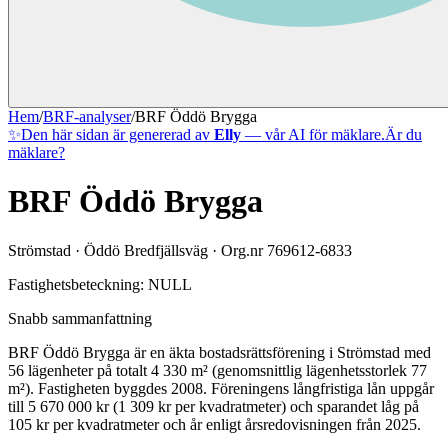
Hem
/
BRF-analyser
/
BRF Öddö Brygga
✨
Den här sidan är genererad av
Elly
— vår AI för mäklare.
Är du
mäklare?
BRF Öddö Brygga
Strömstad
·
Öddö Bredfjällsväg
· Org.nr
769612-6833
Fastighetsbeteckning:
NULL
Snabb sammanfattning
BRF Öddö Brygga
är en äkta bostadsrättsförening
i
Strömstad
med
56
lägenheter på totalt
4 330
m² (genomsnittlig lägenhetsstorlek
77
m²)
. Fastigheten byggdes 2008
.
Föreningens långfristiga lån uppgår
till 5 670 000 kr (1 309 kr per kvadratmeter)
och sparandet låg på
105 kr per kvadratmeter och år enligt årsredovisningen från 2025.