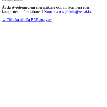
Är du styrelsemedlem eller mäklare och vill korrigera eller
komplettera informationen?
Kontakta oss på info@reelai.io
.
← Tillbaka till alla BRF-analyser
©
2026
Reelai Technologies AB. All rights reserved.
•
Integritetspolicy
•
Användarvillkor
•
Sitemap
LinkedIn