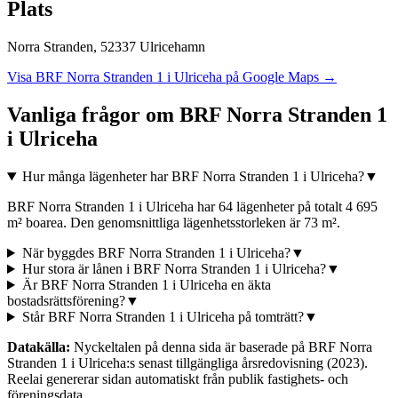
Plats
Norra Stranden
,
52337
Ulricehamn
Visa
BRF Norra Stranden 1 i Ulriceha
på Google Maps →
Vanliga frågor om
BRF Norra Stranden 1
i Ulriceha
Hur många lägenheter har BRF Norra Stranden 1 i Ulriceha?
▼
BRF Norra Stranden 1 i Ulriceha har 64 lägenheter på totalt 4 695
m² boarea. Den genomsnittliga lägenhetsstorleken är 73 m².
När byggdes BRF Norra Stranden 1 i Ulriceha?
▼
Hur stora är lånen i BRF Norra Stranden 1 i Ulriceha?
▼
Är BRF Norra Stranden 1 i Ulriceha en äkta
bostadsrättsförening?
▼
Står BRF Norra Stranden 1 i Ulriceha på tomträtt?
▼
Datakälla:
Nyckeltalen på denna sida är baserade på
BRF Norra
Stranden 1 i Ulriceha
:s senast tillgängliga årsredovisning
(2023)
.
Reelai genererar sidan automatiskt från publik fastighets- och
föreningsdata.