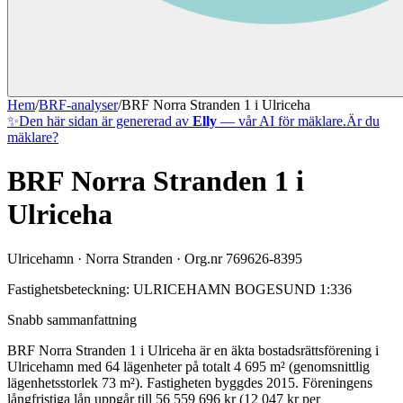
Hem
/
BRF-analyser
/
BRF Norra Stranden 1 i Ulriceha
✨
Den här sidan är genererad av
Elly
— vår AI för mäklare.
Är du
mäklare?
BRF Norra Stranden 1 i
Ulriceha
Ulricehamn
·
Norra Stranden
· Org.nr
769626-8395
Fastighetsbeteckning:
ULRICEHAMN BOGESUND 1:336
Snabb sammanfattning
BRF Norra Stranden 1 i Ulriceha
är en äkta bostadsrättsförening
i
Ulricehamn
med
64
lägenheter på totalt
4 695
m² (genomsnittlig
lägenhetsstorlek
73
m²)
. Fastigheten byggdes 2015
.
Föreningens
långfristiga lån uppgår till 56 559 696 kr (12 047 kr per