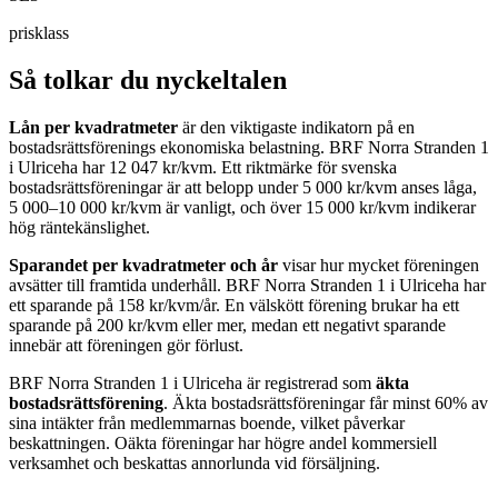
prisklass
Så tolkar du nyckeltalen
Lån per kvadratmeter
är den viktigaste indikatorn på en
bostadsrättsförenings ekonomiska belastning.
BRF Norra Stranden 1
i Ulriceha
har
12 047
kr/kvm. Ett riktmärke för svenska
bostadsrättsföreningar är att belopp under 5 000 kr/kvm anses låga,
5 000–10 000 kr/kvm är vanligt, och över 15 000 kr/kvm indikerar
hög räntekänslighet.
Sparandet per kvadratmeter och år
visar hur mycket föreningen
avsätter till framtida underhåll.
BRF Norra Stranden 1 i Ulriceha
har
ett sparande på
158
kr/kvm/år. En välskött förening brukar ha ett
sparande på 200 kr/kvm eller mer, medan ett negativt sparande
innebär att föreningen gör förlust.
BRF Norra Stranden 1 i Ulriceha
är registrerad som
äkta
bostadsrättsförening
. Äkta bostadsrättsföreningar får minst 60% av
sina intäkter från medlemmarnas boende, vilket påverkar
beskattningen. Oäkta föreningar har högre andel kommersiell
verksamhet och beskattas annorlunda vid försäljning.