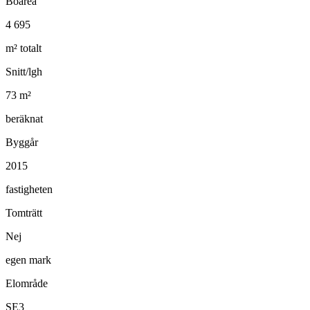
Boarea
4 695
m² totalt
Snitt/lgh
73
m²
beräknat
Byggår
2015
fastigheten
Tomträtt
Nej
egen mark
Elområde
SE3