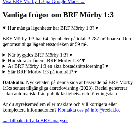
Visa
BRF Mörby 1:3
på Google Maps →
Vanliga frågor om
BRF Mörby 1:3
Hur många lägenheter har BRF Mörby 1:3?
▼
BRF Mörby 1:3 har 64 lägenheter på totalt 3 787 m² boarea. Den
genomsnittliga lägenhetsstorleken är 59 m².
När byggdes BRF Mörby 1:3?
▼
Hur stora är lånen i BRF Mörby 1:3?
▼
Är BRF Mörby 1:3 en äkta bostadsrättsförening?
▼
Står BRF Mörby 1:3 på tomträtt?
▼
Datakälla:
Nyckeltalen på denna sida är baserade på
BRF Mörby
1:3
:s senast tillgängliga årsredovisning
(2023)
. Reelai genererar
sidan automatiskt från publik fastighets- och föreningsdata.
Är du styrelsemedlem eller mäklare och vill korrigera eller
komplettera informationen?
Kontakta oss på info@reelai.io
.
← Tillbaka till alla BRF-analyser
©
2026
Reelai Technologies AB. All rights reserved.