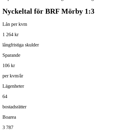
Nyckeltal för
BRF Mörby 1:3
Lån per kvm
1 264
kr
långfristiga skulder
Sparande
106
kr
per kvm/år
Lägenheter
64
bostadsrätter
Boarea
3 787