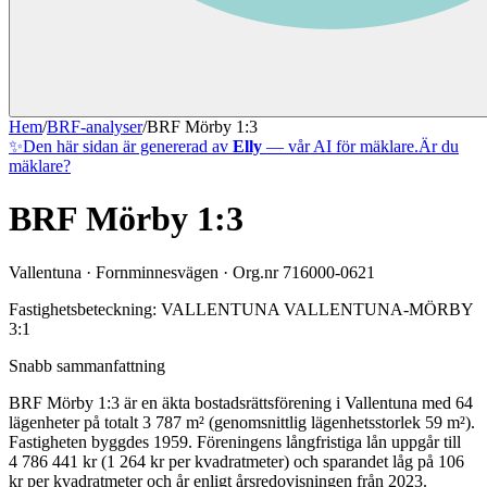
Hem
/
BRF-analyser
/
BRF Mörby 1:3
✨
Den här sidan är genererad av
Elly
— vår AI för mäklare.
Är du
mäklare?
BRF Mörby 1:3
Vallentuna
·
Fornminnesvägen
· Org.nr
716000-0621
Fastighetsbeteckning:
VALLENTUNA VALLENTUNA-MÖRBY
3:1
Snabb sammanfattning
BRF Mörby 1:3
är en äkta bostadsrättsförening
i
Vallentuna
med
64
lägenheter på totalt
3 787
m² (genomsnittlig lägenhetsstorlek
59
m²)
.
Fastigheten byggdes 1959
.
Föreningens långfristiga lån uppgår till
4 786 441 kr (1 264 kr per kvadratmeter)
och sparandet låg på 106
kr per kvadratmeter och år enligt årsredovisningen från 2023.