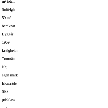
m² totalt
Snitt/lgh
59
m²
beräknat
Byggår
1959
fastigheten
Tomträtt
Nej
egen mark
Elområde
SE3
prisklass