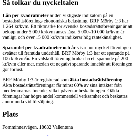
Så tolkar du nyckeltalen
Lån per kvadratmeter
är den viktigaste indikatorn på en
bostadsrättsförenings ekonomiska belastning.
BRF Mörby 1:3
har
1 264
kr/kvm. Ett riktmärke för svenska bostadsrättsföreningar är att
belopp under 5 000 kr/kvm anses låga, 5 000–10 000 kr/kvm är
vanligt, och över 15 000 kr/kvm indikerar hög räntekänslighet.
Sparandet per kvadratmeter och år
visar hur mycket föreningen
avsätter till framtida underhåll.
BRF Mörby 1:3
har ett sparande på
106
kr/kvm/år. En välskött förening brukar ha ett sparande på 200
kr/kvm eller mer, medan ett negativt sparande innebär att föreningen
gör förlust.
BRF Mörby 1:3
är registrerad som
äkta bostadsrättsförening
.
Äkta bostadsrättsföreningar får minst 60% av sina intäkter från
medlemmarnas boende, vilket påverkar beskattningen. Oäkta
föreningar har högre andel kommersiell verksamhet och beskattas
annorlunda vid försäljning.
Plats
Fornminnesvägen
,
18632
Vallentuna