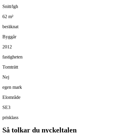
Snitt/lgh
62
m²
beräknat
Byggår
2012
fastigheten
Tomträtt
Nej
egen mark
Elområde
SE3
prisklass
Så tolkar du nyckeltalen