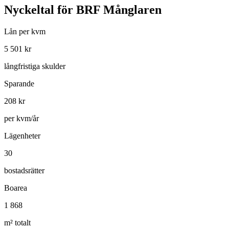
Nyckeltal för
BRF Månglaren
Lån per kvm
5 501
kr
långfristiga skulder
Sparande
208
kr
per kvm/år
Lägenheter
30
bostadsrätter
Boarea
1 868
m² totalt