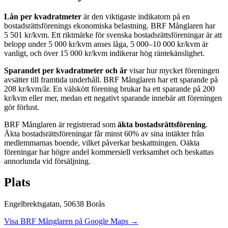
Lån per kvadratmeter
är den viktigaste indikatorn på en
bostadsrättsförenings ekonomiska belastning.
BRF Månglaren
har
5 501
kr/kvm. Ett riktmärke för svenska bostadsrättsföreningar är att
belopp under 5 000 kr/kvm anses låga, 5 000–10 000 kr/kvm är
vanligt, och över 15 000 kr/kvm indikerar hög räntekänslighet.
Sparandet per kvadratmeter och år
visar hur mycket föreningen
avsätter till framtida underhåll.
BRF Månglaren
har ett sparande på
208
kr/kvm/år. En välskött förening brukar ha ett sparande på 200
kr/kvm eller mer, medan ett negativt sparande innebär att föreningen
gör förlust.
BRF Månglaren
är registrerad som
äkta bostadsrättsförening
.
Äkta bostadsrättsföreningar får minst 60% av sina intäkter från
medlemmarnas boende, vilket påverkar beskattningen. Oäkta
föreningar har högre andel kommersiell verksamhet och beskattas
annorlunda vid försäljning.
Plats
Engelbrektsgatan
,
50638
Borås
Visa
BRF Månglaren
på Google Maps →