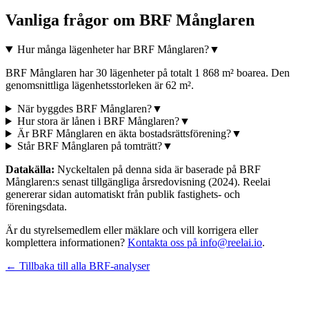
Vanliga frågor om
BRF Månglaren
Hur många lägenheter har BRF Månglaren?
▼
BRF Månglaren har 30 lägenheter på totalt 1 868 m² boarea. Den
genomsnittliga lägenhetsstorleken är 62 m².
När byggdes BRF Månglaren?
▼
Hur stora är lånen i BRF Månglaren?
▼
Är BRF Månglaren en äkta bostadsrättsförening?
▼
Står BRF Månglaren på tomträtt?
▼
Datakälla:
Nyckeltalen på denna sida är baserade på
BRF
Månglaren
:s senast tillgängliga årsredovisning
(2024)
. Reelai
genererar sidan automatiskt från publik fastighets- och
föreningsdata.
Är du styrelsemedlem eller mäklare och vill korrigera eller
komplettera informationen?
Kontakta oss på info@reelai.io
.
← Tillbaka till alla BRF-analyser
©
2026
Reelai Technologies AB. All rights reserved.