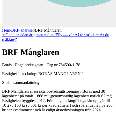
Hem
/
BRF-analyser
/
BRF Månglaren
✨
Den här sidan är genererad av
Elly
— vår AI för mäklare.
Är du
mäklare?
BRF Månglaren
Borås
·
Engelbrektsgatan
· Org.nr
764500-1178
Fastighetsbeteckning:
BORÅS MÅNGLAREN 1
Snabb sammanfattning
BRF Månglaren
är en äkta bostadsrättsförening
i
Borås
med
30
lägenheter på totalt
1 868
m² (genomsnittlig lägenhetsstorlek
62
m²)
.
Fastigheten byggdes 2012
.
Föreningens långfristiga lån uppgår till
10 275 100 kr (5 501 kr per kvadratmeter)
och sparandet låg på 208
kr per kvadratmeter och år enligt årsredovisningen från 2024.