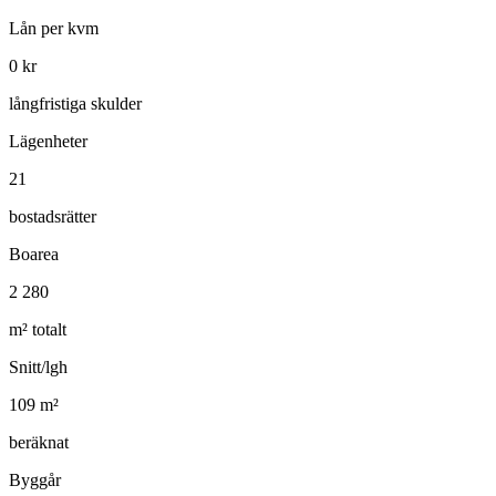
Lån per kvm
0
kr
långfristiga skulder
Lägenheter
21
bostadsrätter
Boarea
2 280
m² totalt
Snitt/lgh
109
m²
beräknat
Byggår