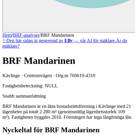
Hem
/
BRF-analyser
/
BRF Mandarinen
✨
Den här sidan är genererad av
Elly
— vår AI för mäklare.
Är du
mäklare?
BRF Mandarinen
Kävlinge
·
Centrumvägen
· Org.nr
769619-4310
Fastighetsbeteckning:
NULL
Snabb sammanfattning
BRF Mandarinen
är en äkta bostadsrättsförening
i
Kävlinge
med
21
lägenheter på totalt
2 280
m² (genomsnittlig lägenhetsstorlek
109
m²)
. Fastigheten byggdes 2010
.
Föreningen har inga långfristiga lån
.
Nyckeltal för
BRF Mandarinen