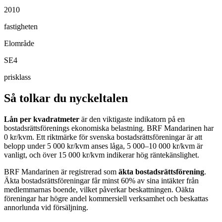
2010
fastigheten
Elområde
SE4
prisklass
Så tolkar du nyckeltalen
Lån per kvadratmeter
är den viktigaste indikatorn på en
bostadsrättsförenings ekonomiska belastning.
BRF Mandarinen
har
0
kr/kvm. Ett riktmärke för svenska bostadsrättsföreningar är att
belopp under 5 000 kr/kvm anses låga, 5 000–10 000 kr/kvm är
vanligt, och över 15 000 kr/kvm indikerar hög räntekänslighet.
BRF Mandarinen
är registrerad som
äkta bostadsrättsförening
.
Äkta bostadsrättsföreningar får minst 60% av sina intäkter från
medlemmarnas boende, vilket påverkar beskattningen. Oäkta
föreningar har högre andel kommersiell verksamhet och beskattas
annorlunda vid försäljning.