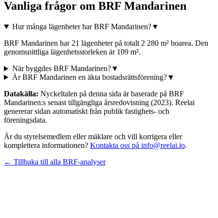
Vanliga frågor om
BRF Mandarinen
Hur många lägenheter har BRF Mandarinen?
▼
BRF Mandarinen har 21 lägenheter på totalt 2 280 m² boarea. Den
genomsnittliga lägenhetsstorleken är 109 m².
När byggdes BRF Mandarinen?
▼
Är BRF Mandarinen en äkta bostadsrättsförening?
▼
Datakälla:
Nyckeltalen på denna sida är baserade på
BRF
Mandarinen
:s senast tillgängliga årsredovisning
(2023)
. Reelai
genererar sidan automatiskt från publik fastighets- och
föreningsdata.
Är du styrelsemedlem eller mäklare och vill korrigera eller
komplettera informationen?
Kontakta oss på info@reelai.io
.
← Tillbaka till alla BRF-analyser
©
2026
Reelai Technologies AB. All rights reserved.
•
Integritetspolicy
•
Användarvillkor
•
Sitemap