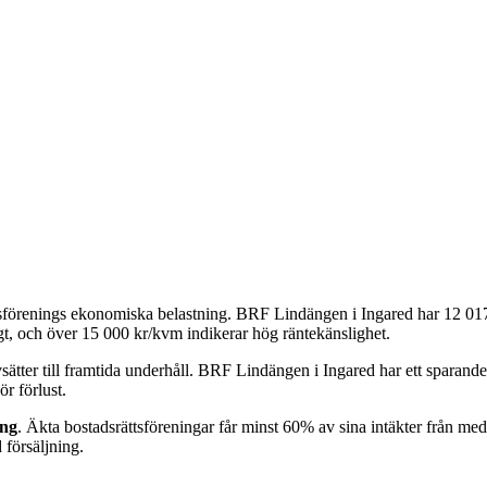
tsförenings ekonomiska belastning.
BRF Lindängen i Ingared
har
12 01
t, och över 15 000 kr/kvm indikerar hög räntekänslighet.
ätter till framtida underhåll.
BRF Lindängen i Ingared
har ett sparand
r förlust.
ing
. Äkta bostadsrättsföreningar får minst 60% av sina intäkter från m
försäljning.