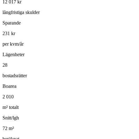
12 017
kr
långfristiga skulder
Sparande
231
kr
per kvm/år
Lägenheter
28
bostadsrätter
Boarea
2 010
m² totalt
Snitt/lgh
72
m²
beräknat