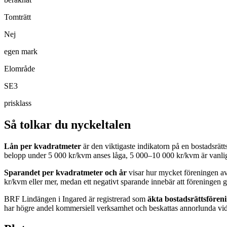
Tomträtt
Nej
egen mark
Elområde
SE3
prisklass
Så tolkar du nyckeltalen
Lån per kvadratmeter
är den viktigaste indikatorn på en bostadsrät
belopp under 5 000 kr/kvm anses låga, 5 000–10 000 kr/kvm är vanlig
Sparandet per kvadratmeter och år
visar hur mycket föreningen avs
kr/kvm eller mer, medan ett negativt sparande innebär att föreningen gö
BRF Lindängen i Ingared
är registrerad som
äkta bostadsrättsfören
har högre andel kommersiell verksamhet och beskattas annorlunda vid 