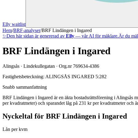
Elly waitlist
Hem
/
BRF-analyser
/
BRF Lindängen i Ingared
✨
Den här sidan är genererad av
Elly
— vår AI för mäklare.
Är du mäk
BRF Lindängen i Ingared
Alingsås
·
Lindekullegatan
· Org.nr
769634-4386
Fastighetsbeteckning:
ALINGSÅS INGARED 5:282
Snabb sammanfattning
BRF Lindängen i Ingared
är en äkta bostadsrättsförening
i
Alingsås
m
per kvadratmeter)
och sparandet låg på 231 kr per kvadratmeter och år
Nyckeltal för
BRF Lindängen i Ingared
Lån per kvm