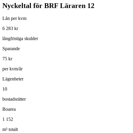
Nyckeltal för
BRF Läraren 12
Lån per kvm
6 283
kr
långfristiga skulder
Sparande
75
kr
per kvm/år
Lägenheter
10
bostadsrätter
Boarea
1 152
m² totalt