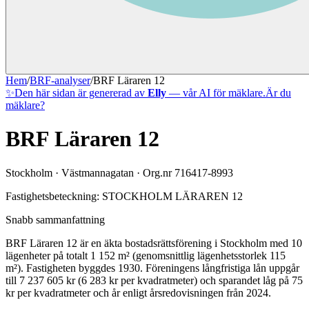
Hem
/
BRF-analyser
/
BRF Läraren 12
✨
Den här sidan är genererad av
Elly
— vår AI för mäklare.
Är du
mäklare?
BRF Läraren 12
Stockholm
·
Västmannagatan
· Org.nr
716417-8993
Fastighetsbeteckning:
STOCKHOLM LÄRAREN 12
Snabb sammanfattning
BRF Läraren 12
är en äkta bostadsrättsförening
i
Stockholm
med
10
lägenheter på totalt
1 152
m² (genomsnittlig lägenhetsstorlek
115
m²)
. Fastigheten byggdes 1930
.
Föreningens långfristiga lån uppgår
till 7 237 605 kr (6 283 kr per kvadratmeter)
och sparandet låg på 75
kr per kvadratmeter och år enligt årsredovisningen från 2024.