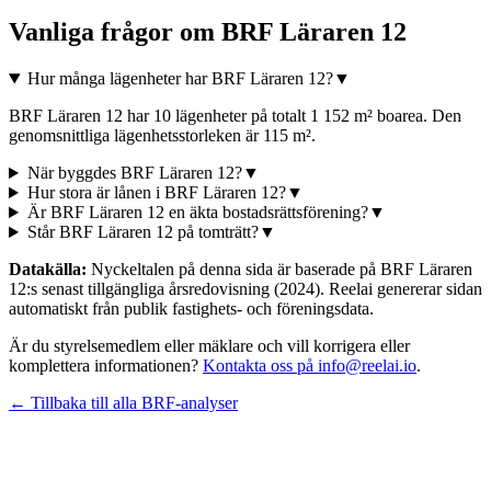
Vanliga frågor om
BRF Läraren 12
Hur många lägenheter har BRF Läraren 12?
▼
BRF Läraren 12 har 10 lägenheter på totalt 1 152 m² boarea. Den
genomsnittliga lägenhetsstorleken är 115 m².
När byggdes BRF Läraren 12?
▼
Hur stora är lånen i BRF Läraren 12?
▼
Är BRF Läraren 12 en äkta bostadsrättsförening?
▼
Står BRF Läraren 12 på tomträtt?
▼
Datakälla:
Nyckeltalen på denna sida är baserade på
BRF Läraren
12
:s senast tillgängliga årsredovisning
(2024)
. Reelai genererar sidan
automatiskt från publik fastighets- och föreningsdata.
Är du styrelsemedlem eller mäklare och vill korrigera eller
komplettera informationen?
Kontakta oss på info@reelai.io
.
← Tillbaka till alla BRF-analyser
©
2026
Reelai Technologies AB. All rights reserved.