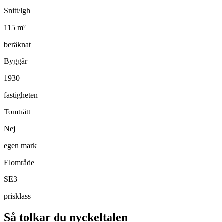
Snitt/lgh
115
m²
beräknat
Byggår
1930
fastigheten
Tomträtt
Nej
egen mark
Elområde
SE3
prisklass
Så tolkar du nyckeltalen