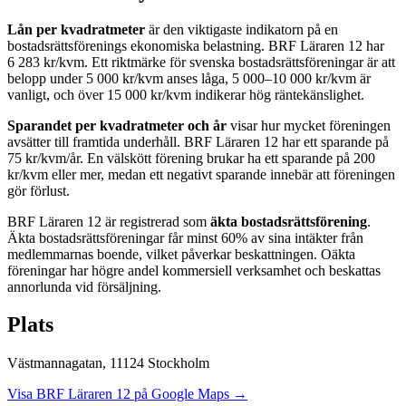
Lån per kvadratmeter
är den viktigaste indikatorn på en
bostadsrättsförenings ekonomiska belastning.
BRF Läraren 12
har
6 283
kr/kvm. Ett riktmärke för svenska bostadsrättsföreningar är att
belopp under 5 000 kr/kvm anses låga, 5 000–10 000 kr/kvm är
vanligt, och över 15 000 kr/kvm indikerar hög räntekänslighet.
Sparandet per kvadratmeter och år
visar hur mycket föreningen
avsätter till framtida underhåll.
BRF Läraren 12
har ett sparande på
75
kr/kvm/år. En välskött förening brukar ha ett sparande på 200
kr/kvm eller mer, medan ett negativt sparande innebär att föreningen
gör förlust.
BRF Läraren 12
är registrerad som
äkta bostadsrättsförening
.
Äkta bostadsrättsföreningar får minst 60% av sina intäkter från
medlemmarnas boende, vilket påverkar beskattningen. Oäkta
föreningar har högre andel kommersiell verksamhet och beskattas
annorlunda vid försäljning.
Plats
Västmannagatan
,
11124
Stockholm
Visa
BRF Läraren 12
på Google Maps →