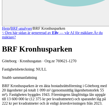
Hem
/
BRF-analyser
/
BRF Kronhusparken
✨
Den här sidan är genererad av
Elly
— vår AI för mäklare.
Är du
mäklare?
BRF Kronhusparken
Göteborg
·
Kronhusgatan
· Org.nr
769621-1270
Fastighetsbeteckning:
NULL
Snabb sammanfattning
BRF Kronhusparken
är en äkta bostadsrättsförening
i
Göteborg
med
20
lägenheter på totalt
1 099
m² (genomsnittlig lägenhetsstorlek
55
m²)
. Fastigheten byggdes 1943
.
Föreningens långfristiga lån uppgår
till 13 600 000 kr (12 375 kr per kvadratmeter)
och sparandet låg på
222 kr per kvadratmeter och år enligt årsredovisningen från 2023.