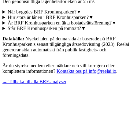
Den genomsnittliga lägenhetsstorleken är 55 m².
När byggdes BRF Kronhusparken?
▼
Hur stora är lånen i BRF Kronhusparken?
▼
Är BRF Kronhusparken en äkta bostadsrättsförening?
▼
Står BRF Kronhusparken på tomträtt?
▼
Datakälla:
Nyckeltalen på denna sida är baserade på
BRF
Kronhusparken
:s senast tillgängliga årsredovisning
(2023)
. Reelai
genererar sidan automatiskt från publik fastighets- och
föreningsdata.
Är du styrelsemedlem eller mäklare och vill korrigera eller
komplettera informationen?
Kontakta oss på info@reelai.io
.
← Tillbaka till alla BRF-analyser
©
2026
Reelai Technologies AB. All rights reserved.
•
Integritetspolicy
•
Användarvillkor
•
Sitemap
LinkedIn