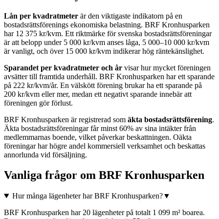
Lån per kvadratmeter
är den viktigaste indikatorn på en
bostadsrättsförenings ekonomiska belastning.
BRF Kronhusparken
har
12 375
kr/kvm. Ett riktmärke för svenska bostadsrättsföreningar
är att belopp under 5 000 kr/kvm anses låga, 5 000–10 000 kr/kvm
är vanligt, och över 15 000 kr/kvm indikerar hög räntekänslighet.
Sparandet per kvadratmeter och år
visar hur mycket föreningen
avsätter till framtida underhåll.
BRF Kronhusparken
har ett sparande
på
222
kr/kvm/år. En välskött förening brukar ha ett sparande på
200 kr/kvm eller mer, medan ett negativt sparande innebär att
föreningen gör förlust.
BRF Kronhusparken
är registrerad som
äkta bostadsrättsförening
.
Äkta bostadsrättsföreningar får minst 60% av sina intäkter från
medlemmarnas boende, vilket påverkar beskattningen. Oäkta
föreningar har högre andel kommersiell verksamhet och beskattas
annorlunda vid försäljning.
Vanliga frågor om
BRF Kronhusparken
Hur många lägenheter har BRF Kronhusparken?
▼
BRF Kronhusparken har 20 lägenheter på totalt 1 099 m² boarea.