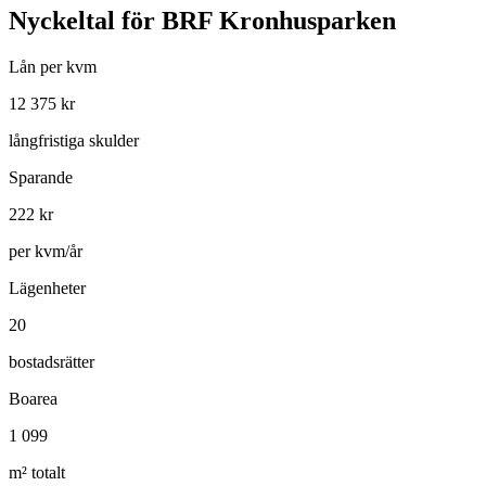
Nyckeltal för
BRF Kronhusparken
Lån per kvm
12 375
kr
långfristiga skulder
Sparande
222
kr
per kvm/år
Lägenheter
20
bostadsrätter
Boarea
1 099
m² totalt