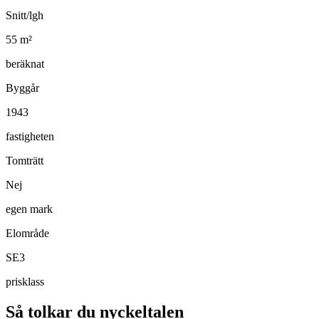
Snitt/lgh
55
m²
beräknat
Byggår
1943
fastigheten
Tomträtt
Nej
egen mark
Elområde
SE3
prisklass
Så tolkar du nyckeltalen