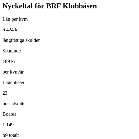
Nyckeltal för
BRF Klubbåsen
Lån per kvm
6 424
kr
långfristiga skulder
Sparande
189
kr
per kvm/år
Lägenheter
23
bostadsrätter
Boarea
1 149
m² totalt