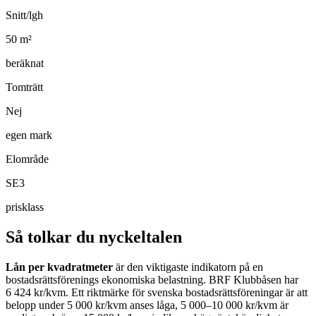
Snitt/lgh
50
m²
beräknat
Tomträtt
Nej
egen mark
Elområde
SE3
prisklass
Så tolkar du nyckeltalen
Lån per kvadratmeter
är den viktigaste indikatorn på en
bostadsrättsförenings ekonomiska belastning.
BRF Klubbåsen
har
6 424
kr/kvm. Ett riktmärke för svenska bostadsrättsföreningar är att
belopp under 5 000 kr/kvm anses låga, 5 000–10 000 kr/kvm är