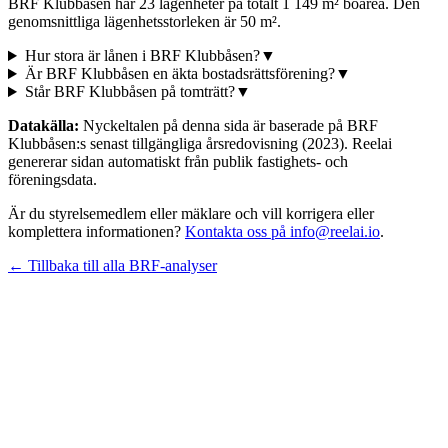
BRF Klubbåsen har 23 lägenheter på totalt 1 149 m² boarea. Den
genomsnittliga lägenhetsstorleken är 50 m².
Hur stora är lånen i BRF Klubbåsen?
▼
Är BRF Klubbåsen en äkta bostadsrättsförening?
▼
Står BRF Klubbåsen på tomträtt?
▼
Datakälla:
Nyckeltalen på denna sida är baserade på
BRF
Klubbåsen
:s senast tillgängliga årsredovisning
(2023)
. Reelai
genererar sidan automatiskt från publik fastighets- och
föreningsdata.
Är du styrelsemedlem eller mäklare och vill korrigera eller
komplettera informationen?
Kontakta oss på info@reelai.io
.
← Tillbaka till alla BRF-analyser
©
2026
Reelai Technologies AB. All rights reserved.
•
Integritetspolicy
•
Användarvillkor
•
Sitemap
LinkedIn