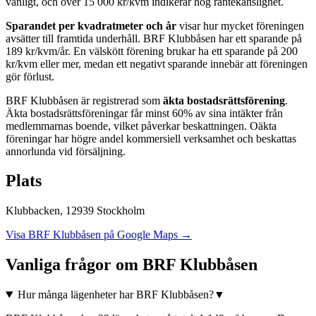
vanligt, och över 15 000 kr/kvm indikerar hög räntekänslighet.
Sparandet per kvadratmeter och år
visar hur mycket föreningen
avsätter till framtida underhåll.
BRF Klubbåsen
har ett sparande på
189
kr/kvm/år. En välskött förening brukar ha ett sparande på 200
kr/kvm eller mer, medan ett negativt sparande innebär att föreningen
gör förlust.
BRF Klubbåsen
är registrerad som
äkta bostadsrättsförening
.
Äkta bostadsrättsföreningar får minst 60% av sina intäkter från
medlemmarnas boende, vilket påverkar beskattningen. Oäkta
föreningar har högre andel kommersiell verksamhet och beskattas
annorlunda vid försäljning.
Plats
Klubbacken
,
12939
Stockholm
Visa
BRF Klubbåsen
på Google Maps →
Vanliga frågor om
BRF Klubbåsen
Hur många lägenheter har BRF Klubbåsen?
▼