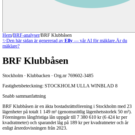
Hem
/
BRF-analyser
/
BRF Klubbåsen
✨
Den här sidan är genererad av
Elly
— vår AI för mäklare.
Är du
mäklare?
BRF Klubbåsen
Stockholm
·
Klubbacken
· Org.nr
769602-3485
Fastighetsbeteckning:
STOCKHOLM ULLA WINBLAD 8
Snabb sammanfattning
BRF Klubbåsen
är en äkta bostadsrättsförening
i
Stockholm
med
23
lägenheter på totalt
1 149
m² (genomsnittlig lägenhetsstorlek
50
m²)
.
Föreningens långfristiga lån uppgår till 7 380 610 kr (6 424 kr per
kvadratmeter)
och sparandet låg på 189 kr per kvadratmeter och år
enligt årsredovisningen från 2023.