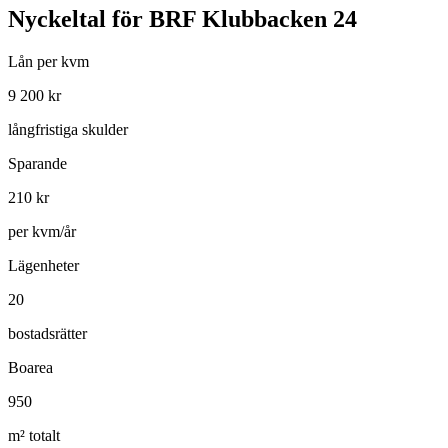
Nyckeltal för
BRF Klubbacken 24
Lån per kvm
9 200
kr
långfristiga skulder
Sparande
210
kr
per kvm/år
Lägenheter
20
bostadsrätter
Boarea
950
m² totalt