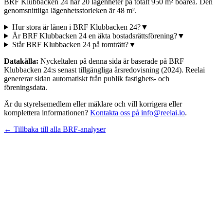
BRF Klubbacken 24 har 20 lägenheter på totalt 950 m² boarea. Den
genomsnittliga lägenhetsstorleken är 48 m².
Hur stora är lånen i BRF Klubbacken 24?
▼
Är BRF Klubbacken 24 en äkta bostadsrättsförening?
▼
Står BRF Klubbacken 24 på tomträtt?
▼
Datakälla:
Nyckeltalen på denna sida är baserade på
BRF
Klubbacken 24
:s senast tillgängliga årsredovisning
(2024)
. Reelai
genererar sidan automatiskt från publik fastighets- och
föreningsdata.
Är du styrelsemedlem eller mäklare och vill korrigera eller
komplettera informationen?
Kontakta oss på info@reelai.io
.
← Tillbaka till alla BRF-analyser
©
2026
Reelai Technologies AB. All rights reserved.
•
Integritetspolicy
•
Användarvillkor
•
Sitemap
LinkedIn