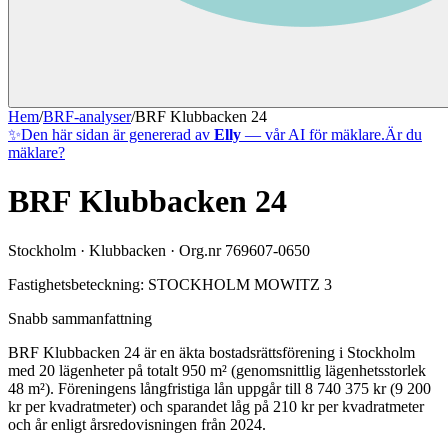
Hem
/
BRF-analyser
/
BRF Klubbacken 24
✨
Den här sidan är genererad av
Elly
— vår AI för mäklare.
Är du
mäklare?
BRF Klubbacken 24
Stockholm
·
Klubbacken
· Org.nr
769607-0650
Fastighetsbeteckning:
STOCKHOLM MOWITZ 3
Snabb sammanfattning
BRF Klubbacken 24
är en äkta bostadsrättsförening
i
Stockholm
med
20
lägenheter på totalt
950
m² (genomsnittlig lägenhetsstorlek
48
m²)
.
Föreningens långfristiga lån uppgår till 8 740 375 kr (9 200
kr per kvadratmeter)
och sparandet låg på 210 kr per kvadratmeter
och år enligt årsredovisningen från 2024.