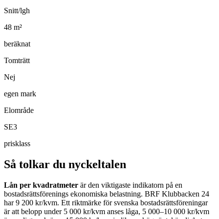
Snitt/lgh
48
m²
beräknat
Tomträtt
Nej
egen mark
Elområde
SE3
prisklass
Så tolkar du nyckeltalen
Lån per kvadratmeter
är den viktigaste indikatorn på en
bostadsrättsförenings ekonomiska belastning.
BRF Klubbacken 24
har
9 200
kr/kvm. Ett riktmärke för svenska bostadsrättsföreningar
är att belopp under 5 000 kr/kvm anses låga, 5 000–10 000 kr/kvm