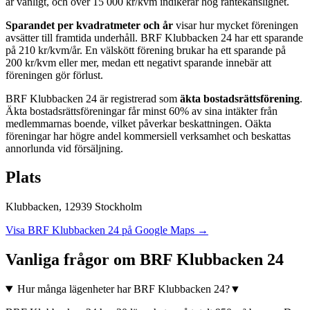
är vanligt, och över 15 000 kr/kvm indikerar hög räntekänslighet.
Sparandet per kvadratmeter och år
visar hur mycket föreningen
avsätter till framtida underhåll.
BRF Klubbacken 24
har ett sparande
på
210
kr/kvm/år. En välskött förening brukar ha ett sparande på
200 kr/kvm eller mer, medan ett negativt sparande innebär att
föreningen gör förlust.
BRF Klubbacken 24
är registrerad som
äkta bostadsrättsförening
.
Äkta bostadsrättsföreningar får minst 60% av sina intäkter från
medlemmarnas boende, vilket påverkar beskattningen. Oäkta
föreningar har högre andel kommersiell verksamhet och beskattas
annorlunda vid försäljning.
Plats
Klubbacken
,
12939
Stockholm
Visa
BRF Klubbacken 24
på Google Maps →
Vanliga frågor om
BRF Klubbacken 24
Hur många lägenheter har BRF Klubbacken 24?
▼