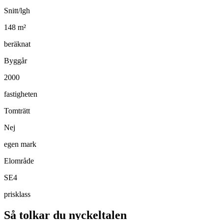
Snitt/lgh
148
m²
beräknat
Byggår
2000
fastigheten
Tomträtt
Nej
egen mark
Elområde
SE4
prisklass
Så tolkar du nyckeltalen