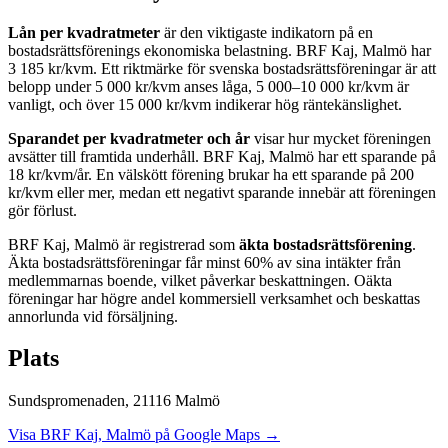
Lån per kvadratmeter
är den viktigaste indikatorn på en
bostadsrättsförenings ekonomiska belastning.
BRF Kaj, Malmö
har
3 185
kr/kvm. Ett riktmärke för svenska bostadsrättsföreningar är att
belopp under 5 000 kr/kvm anses låga, 5 000–10 000 kr/kvm är
vanligt, och över 15 000 kr/kvm indikerar hög räntekänslighet.
Sparandet per kvadratmeter och år
visar hur mycket föreningen
avsätter till framtida underhåll.
BRF Kaj, Malmö
har ett sparande på
18
kr/kvm/år. En välskött förening brukar ha ett sparande på 200
kr/kvm eller mer, medan ett negativt sparande innebär att föreningen
gör förlust.
BRF Kaj, Malmö
är registrerad som
äkta bostadsrättsförening
.
Äkta bostadsrättsföreningar får minst 60% av sina intäkter från
medlemmarnas boende, vilket påverkar beskattningen. Oäkta
föreningar har högre andel kommersiell verksamhet och beskattas
annorlunda vid försäljning.
Plats
Sundspromenaden
,
21116
Malmö
Visa
BRF Kaj, Malmö
på Google Maps →