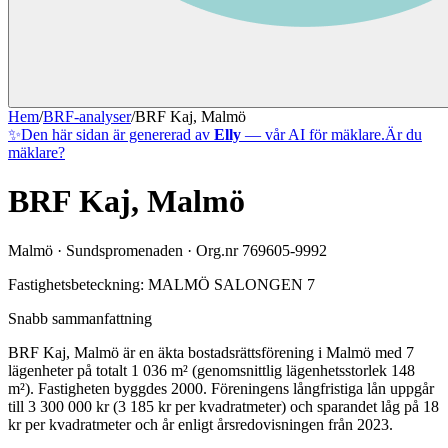
Hem
/
BRF-analyser
/
BRF Kaj, Malmö
✨
Den här sidan är genererad av
Elly
— vår AI för mäklare.
Är du
mäklare?
BRF Kaj, Malmö
Malmö
·
Sundspromenaden
· Org.nr
769605-9992
Fastighetsbeteckning:
MALMÖ SALONGEN 7
Snabb sammanfattning
BRF Kaj, Malmö
är en äkta bostadsrättsförening
i
Malmö
med
7
lägenheter på totalt
1 036
m² (genomsnittlig lägenhetsstorlek
148
m²)
. Fastigheten byggdes 2000
.
Föreningens långfristiga lån uppgår
till 3 300 000 kr (3 185 kr per kvadratmeter)
och sparandet låg på 18
kr per kvadratmeter och år enligt årsredovisningen från 2023.