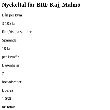
Nyckeltal för
BRF Kaj, Malmö
Lån per kvm
3 185
kr
långfristiga skulder
Sparande
18
kr
per kvm/år
Lägenheter
7
bostadsrätter
Boarea
1 036
m² totalt