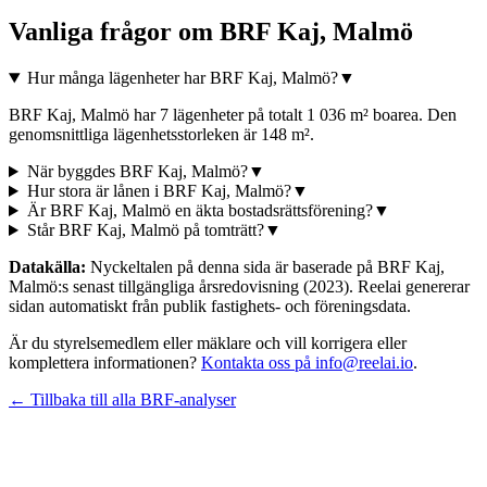
Vanliga frågor om
BRF Kaj, Malmö
Hur många lägenheter har BRF Kaj, Malmö?
▼
BRF Kaj, Malmö har 7 lägenheter på totalt 1 036 m² boarea. Den
genomsnittliga lägenhetsstorleken är 148 m².
När byggdes BRF Kaj, Malmö?
▼
Hur stora är lånen i BRF Kaj, Malmö?
▼
Är BRF Kaj, Malmö en äkta bostadsrättsförening?
▼
Står BRF Kaj, Malmö på tomträtt?
▼
Datakälla:
Nyckeltalen på denna sida är baserade på
BRF Kaj,
Malmö
:s senast tillgängliga årsredovisning
(2023)
. Reelai genererar
sidan automatiskt från publik fastighets- och föreningsdata.
Är du styrelsemedlem eller mäklare och vill korrigera eller
komplettera informationen?
Kontakta oss på info@reelai.io
.
← Tillbaka till alla BRF-analyser
©
2026
Reelai Technologies AB. All rights reserved.