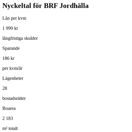
Nyckeltal för
BRF Jordhälla
Lån per kvm
1 999
kr
långfristiga skulder
Sparande
186
kr
per kvm/år
Lägenheter
28
bostadsrätter
Boarea
2 183
m² totalt