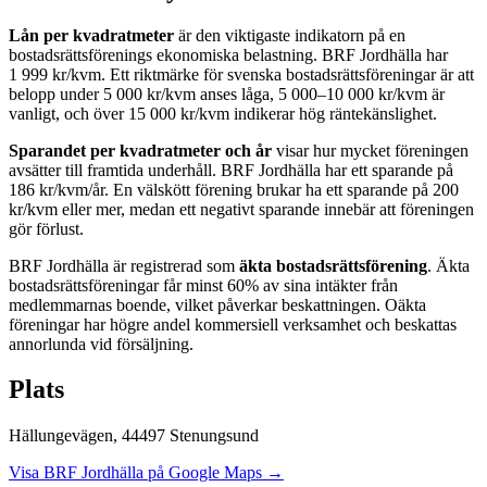
Lån per kvadratmeter
är den viktigaste indikatorn på en
bostadsrättsförenings ekonomiska belastning.
BRF Jordhälla
har
1 999
kr/kvm. Ett riktmärke för svenska bostadsrättsföreningar är att
belopp under 5 000 kr/kvm anses låga, 5 000–10 000 kr/kvm är
vanligt, och över 15 000 kr/kvm indikerar hög räntekänslighet.
Sparandet per kvadratmeter och år
visar hur mycket föreningen
avsätter till framtida underhåll.
BRF Jordhälla
har ett sparande på
186
kr/kvm/år. En välskött förening brukar ha ett sparande på 200
kr/kvm eller mer, medan ett negativt sparande innebär att föreningen
gör förlust.
BRF Jordhälla
är registrerad som
äkta bostadsrättsförening
. Äkta
bostadsrättsföreningar får minst 60% av sina intäkter från
medlemmarnas boende, vilket påverkar beskattningen. Oäkta
föreningar har högre andel kommersiell verksamhet och beskattas
annorlunda vid försäljning.
Plats
Hällungevägen
,
44497
Stenungsund
Visa
BRF Jordhälla
på Google Maps →