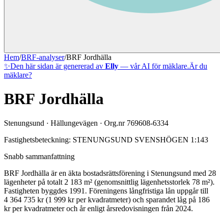
Hem
/
BRF-analyser
/
BRF Jordhälla
✨
Den här sidan är genererad av
Elly
— vår AI för mäklare.
Är du
mäklare?
BRF Jordhälla
Stenungsund
·
Hällungevägen
· Org.nr
769608-6334
Fastighetsbeteckning:
STENUNGSUND SVENSHÖGEN 1:143
Snabb sammanfattning
BRF Jordhälla
är en äkta bostadsrättsförening
i
Stenungsund
med
28
lägenheter på totalt
2 183
m² (genomsnittlig lägenhetsstorlek
78
m²)
.
Fastigheten byggdes 1991
.
Föreningens långfristiga lån uppgår till
4 364 735 kr (1 999 kr per kvadratmeter)
och sparandet låg på 186
kr per kvadratmeter och år enligt årsredovisningen från 2024.