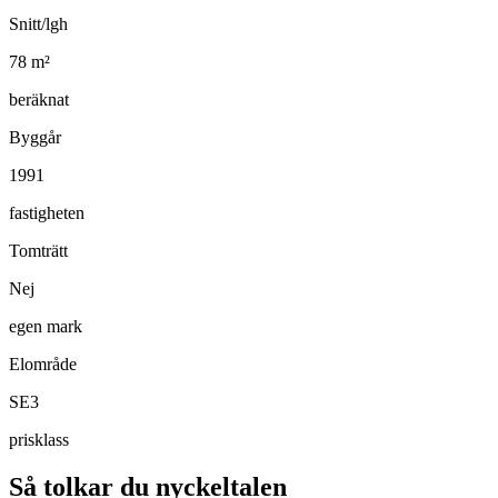
Snitt/lgh
78
m²
beräknat
Byggår
1991
fastigheten
Tomträtt
Nej
egen mark
Elområde
SE3
prisklass
Så tolkar du nyckeltalen