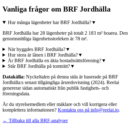
Vanliga frågor om
BRF Jordhälla
Hur många lägenheter har BRF Jordhälla?
▼
BRF Jordhälla har 28 lägenheter på totalt 2 183 m² boarea. Den
genomsnittliga lägenhetsstorleken är 78 m².
När byggdes BRF Jordhälla?
▼
Hur stora är lånen i BRF Jordhälla?
▼
Är BRF Jordhälla en äkta bostadsrättsförening?
▼
Står BRF Jordhälla på tomträtt?
▼
Datakälla:
Nyckeltalen på denna sida är baserade på
BRF
Jordhälla
:s senast tillgängliga årsredovisning
(2024)
. Reelai
genererar sidan automatiskt från publik fastighets- och
föreningsdata.
Är du styrelsemedlem eller mäklare och vill korrigera eller
komplettera informationen?
Kontakta oss på info@reelai.io
.
← Tillbaka till alla BRF-analyser
©
2026
Reelai Technologies AB. All rights reserved.