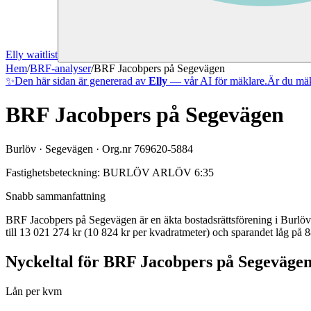
Elly waitlist
Hem
/
BRF-analyser
/
BRF Jacobpers på Segevägen
✨
Den här sidan är genererad av
Elly
— vår AI för mäklare.
Är du mäk
BRF Jacobpers på Segevägen
Burlöv
·
Segevägen
· Org.nr
769620-5884
Fastighetsbeteckning:
BURLÖV ARLÖV 6:35
Snabb sammanfattning
BRF Jacobpers på Segevägen
är en äkta bostadsrättsförening
i
Burlöv
till 13 021 274 kr (10 824 kr per kvadratmeter)
och sparandet låg på 8
Nyckeltal för
BRF Jacobpers på Segeväge
Lån per kvm