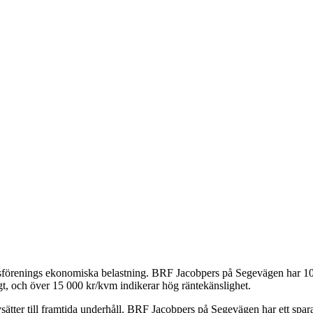
tsförenings ekonomiska belastning.
BRF Jacobpers på Segevägen
har
1
t, och över 15 000 kr/kvm indikerar hög räntekänslighet.
ätter till framtida underhåll.
BRF Jacobpers på Segevägen
har ett spa