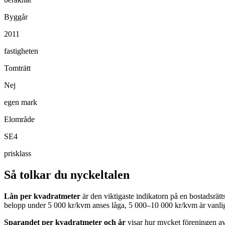
Byggår
2011
fastigheten
Tomträtt
Nej
egen mark
Elområde
SE4
prisklass
Så tolkar du nyckeltalen
Lån per kvadratmeter
är den viktigaste indikatorn på en bostadsrät
belopp under 5 000 kr/kvm anses låga, 5 000–10 000 kr/kvm är vanlig
Sparandet per kvadratmeter och år
visar hur mycket föreningen avs