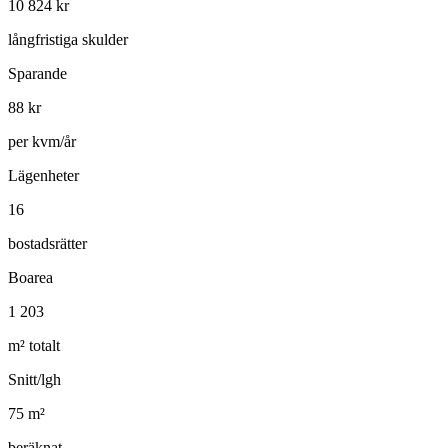
10 824
kr
långfristiga skulder
Sparande
88
kr
per kvm/år
Lägenheter
16
bostadsrätter
Boarea
1 203
m² totalt
Snitt/lgh
75
m²
beräknat