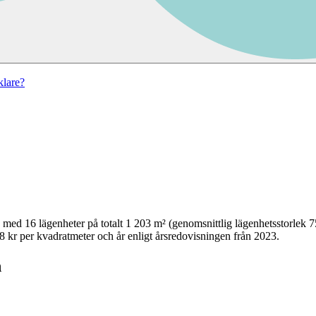
lare?
med
16
lägenheter på totalt
1 203
m² (genomsnittlig lägenhetsstorlek
7
8 kr per kvadratmeter och år enligt årsredovisningen från 2023.
n