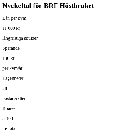
Nyckeltal för
BRF Höstbruket
Lån per kvm
11 000
kr
långfristiga skulder
Sparande
130
kr
per kvm/år
Lägenheter
28
bostadsrätter
Boarea
3 308
m² totalt