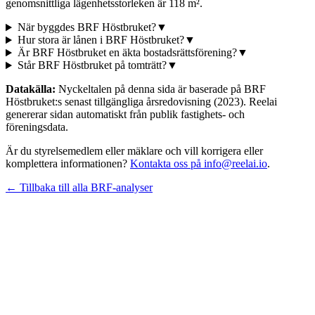
genomsnittliga lägenhetsstorleken är 118 m².
När byggdes BRF Höstbruket?
▼
Hur stora är lånen i BRF Höstbruket?
▼
Är BRF Höstbruket en äkta bostadsrättsförening?
▼
Står BRF Höstbruket på tomträtt?
▼
Datakälla:
Nyckeltalen på denna sida är baserade på
BRF
Höstbruket
:s senast tillgängliga årsredovisning
(2023)
. Reelai
genererar sidan automatiskt från publik fastighets- och
föreningsdata.
Är du styrelsemedlem eller mäklare och vill korrigera eller
komplettera informationen?
Kontakta oss på info@reelai.io
.
← Tillbaka till alla BRF-analyser
©
2026
Reelai Technologies AB. All rights reserved.
•
Integritetspolicy
•
Användarvillkor
•
Sitemap
LinkedIn