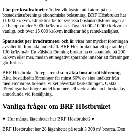
Lån per kvadratmeter
är den viktigaste indikatorn på en
bostadsrättsförenings ekonomiska belastning.
BRF Höstbruket
har
11 000
kr/kvm. Ett riktmärke för svenska bostadsrättsföreningar är
att belopp under 5 000 kr/kvm anses låga, 5 000–10 000 kr/kvm är
vanligt, och över 15 000 kr/kvm indikerar hög räntekänslighet.
Sparandet per kvadratmeter och år
visar hur mycket föreningen
avsätter till framtida underhåll.
BRF Höstbruket
har ett sparande på
130
kr/kvm/år. En välskött förening brukar ha ett sparande på 200
kr/kvm eller mer, medan ett negativt sparande innebär att föreningen
gör förlust.
BRF Höstbruket
är registrerad som
äkta bostadsrättsförening
.
Äkta bostadsrättsföreningar får minst 60% av sina intäkter från
medlemmarnas boende, vilket påverkar beskattningen. Oäkta
föreningar har högre andel kommersiell verksamhet och beskattas
annorlunda vid försäljning.
Vanliga frågor om
BRF Höstbruket
Hur många lägenheter har BRF Höstbruket?
▼
BRF Höstbruket har 28 lägenheter på totalt 3 308 m² boarea. Den