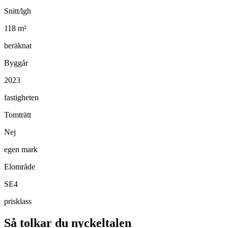
Snitt/lgh
118
m²
beräknat
Byggår
2023
fastigheten
Tomträtt
Nej
egen mark
Elområde
SE4
prisklass
Så tolkar du nyckeltalen