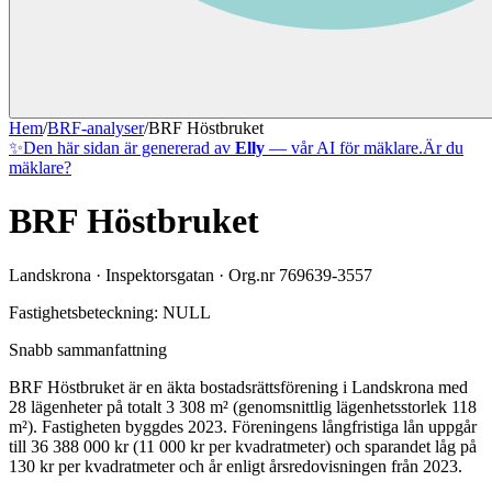
Hem
/
BRF-analyser
/
BRF Höstbruket
✨
Den här sidan är genererad av
Elly
— vår AI för mäklare.
Är du
mäklare?
BRF Höstbruket
Landskrona
·
Inspektorsgatan
· Org.nr
769639-3557
Fastighetsbeteckning:
NULL
Snabb sammanfattning
BRF Höstbruket
är en äkta bostadsrättsförening
i
Landskrona
med
28
lägenheter på totalt
3 308
m² (genomsnittlig lägenhetsstorlek
118
m²)
. Fastigheten byggdes 2023
.
Föreningens långfristiga lån uppgår
till 36 388 000 kr (11 000 kr per kvadratmeter)
och sparandet låg på
130 kr per kvadratmeter och år enligt årsredovisningen från 2023.