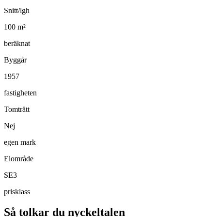
Snitt/lgh
100
m²
beräknat
Byggår
1957
fastigheten
Tomträtt
Nej
egen mark
Elområde
SE3
prisklass
Så tolkar du nyckeltalen