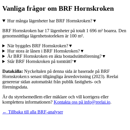
Vanliga frågor om
BRF Hornskroken
Hur många lägenheter har BRF Hornskroken?
▼
BRF Hornskroken har 17 lägenheter på totalt 1 696 m² boarea. Den
genomsnittliga lägenhetsstorleken är 100 m².
När byggdes BRF Hornskroken?
▼
Hur stora är lånen i BRF Hornskroken?
▼
Är BRF Hornskroken en äkta bostadsrättsförening?
▼
Står BRF Hornskroken på tomträtt?
▼
Datakälla:
Nyckeltalen på denna sida är baserade på
BRF
Hornskroken
:s senast tillgängliga årsredovisning
(2023)
. Reelai
genererar sidan automatiskt från publik fastighets- och
föreningsdata.
Är du styrelsemedlem eller mäklare och vill korrigera eller
komplettera informationen?
Kontakta oss på info@reelai.io
.
← Tillbaka till alla BRF-analyser
©
2026
Reelai Technologies AB. All rights reserved.