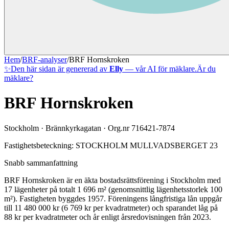
Hem
/
BRF-analyser
/
BRF Hornskroken
✨
Den här sidan är genererad av
Elly
— vår AI för mäklare.
Är du
mäklare?
BRF Hornskroken
Stockholm
·
Brännkyrkagatan
· Org.nr
716421-7874
Fastighetsbeteckning:
STOCKHOLM MULLVADSBERGET 23
Snabb sammanfattning
BRF Hornskroken
är en äkta bostadsrättsförening
i
Stockholm
med
17
lägenheter på totalt
1 696
m² (genomsnittlig lägenhetsstorlek
100
m²)
. Fastigheten byggdes 1957
.
Föreningens långfristiga lån uppgår
till 11 480 000 kr (6 769 kr per kvadratmeter)
och sparandet låg på
88 kr per kvadratmeter och år enligt årsredovisningen från 2023.