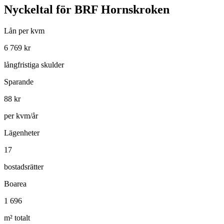
Nyckeltal för
BRF Hornskroken
Lån per kvm
6 769
kr
långfristiga skulder
Sparande
88
kr
per kvm/år
Lägenheter
17
bostadsrätter
Boarea
1 696
m² totalt