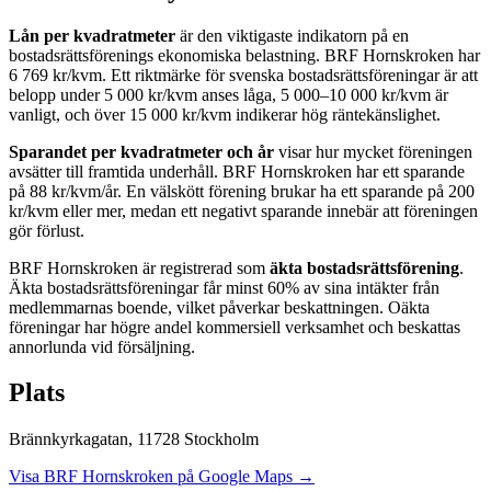
Lån per kvadratmeter
är den viktigaste indikatorn på en
bostadsrättsförenings ekonomiska belastning.
BRF Hornskroken
har
6 769
kr/kvm. Ett riktmärke för svenska bostadsrättsföreningar är att
belopp under 5 000 kr/kvm anses låga, 5 000–10 000 kr/kvm är
vanligt, och över 15 000 kr/kvm indikerar hög räntekänslighet.
Sparandet per kvadratmeter och år
visar hur mycket föreningen
avsätter till framtida underhåll.
BRF Hornskroken
har ett sparande
på
88
kr/kvm/år. En välskött förening brukar ha ett sparande på 200
kr/kvm eller mer, medan ett negativt sparande innebär att föreningen
gör förlust.
BRF Hornskroken
är registrerad som
äkta bostadsrättsförening
.
Äkta bostadsrättsföreningar får minst 60% av sina intäkter från
medlemmarnas boende, vilket påverkar beskattningen. Oäkta
föreningar har högre andel kommersiell verksamhet och beskattas
annorlunda vid försäljning.
Plats
Brännkyrkagatan
,
11728
Stockholm
Visa
BRF Hornskroken
på Google Maps →