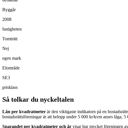
Byggår
2008
fastigheten
Tomträtt
Nej
egen mark
Elområde
SE3
prisklass
Så tolkar du nyckeltalen
Lån per kvadratmeter
är den viktigaste indikatorn på en bostadsrät
bostadsrättsföreningar är att belopp under 5 000 kr/kvm anses låga, 
Sparandet per kvadratmeter och år
visar hur mycket föreningen avs