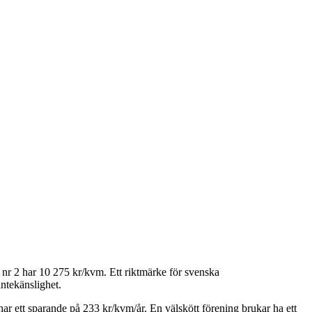
 nr 2
har
10 275
kr/kvm. Ett riktmärke för svenska
ntekänslighet.
har ett sparande på
233
kr/kvm/år. En välskött förening brukar ha ett