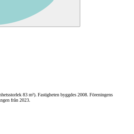
nhetsstorlek
83
m²)
. Fastigheten byggdes 2008
.
Föreningens
ingen från 2023.