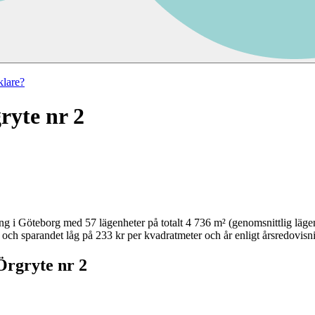
lare?
ryte nr 2
ing
i
Göteborg
med
57
lägenheter på totalt
4 736
m² (genomsnittlig läge
och sparandet låg på 233 kr per kvadratmeter och år enligt årsredovisn
Örgryte nr 2