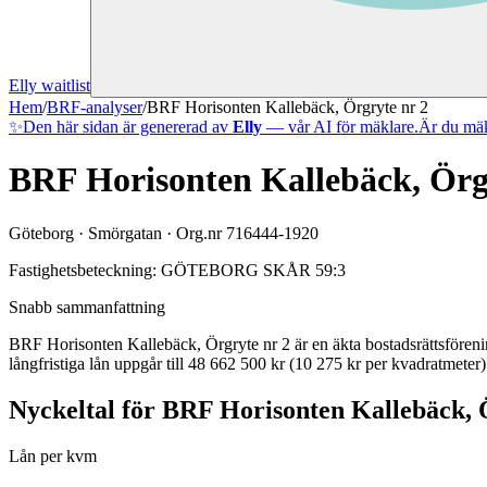
Elly waitlist
Hem
/
BRF-analyser
/
BRF Horisonten Kallebäck, Örgryte nr 2
✨
Den här sidan är genererad av
Elly
— vår AI för mäklare.
Är du mäk
BRF Horisonten Kallebäck, Örg
Göteborg
·
Smörgatan
· Org.nr
716444-1920
Fastighetsbeteckning:
GÖTEBORG SKÅR 59:3
Snabb sammanfattning
BRF Horisonten Kallebäck, Örgryte nr 2
är en äkta bostadsrättsfören
långfristiga lån uppgår till 48 662 500 kr (10 275 kr per kvadratmeter)
Nyckeltal för
BRF Horisonten Kallebäck, 
Lån per kvm