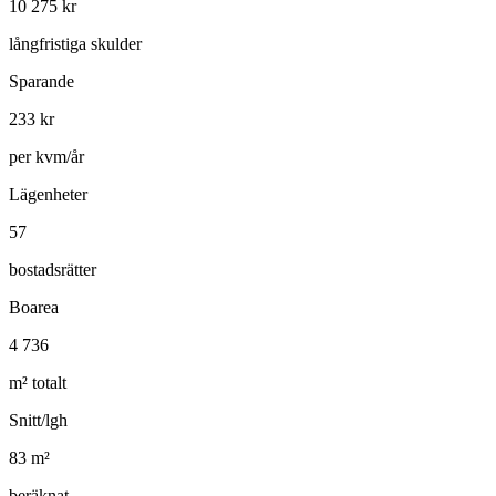
10 275
kr
långfristiga skulder
Sparande
233
kr
per kvm/år
Lägenheter
57
bostadsrätter
Boarea
4 736
m² totalt
Snitt/lgh
83
m²
beräknat