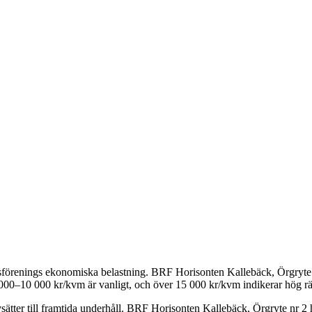
tsförenings ekonomiska belastning.
BRF Horisonten Kallebäck, Örgryte
5 000–10 000 kr/kvm är vanligt, och över 15 000 kr/kvm indikerar hög rä
ätter till framtida underhåll.
BRF Horisonten Kallebäck, Örgryte nr 2