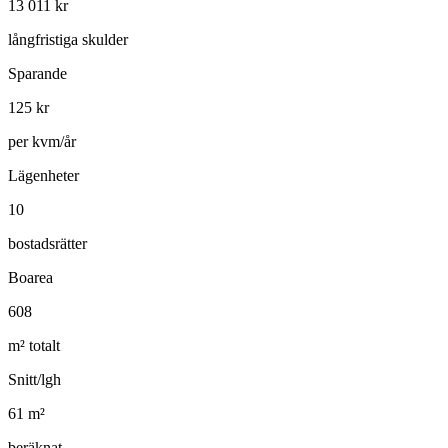
13 011
kr
långfristiga skulder
Sparande
125
kr
per kvm/år
Lägenheter
10
bostadsrätter
Boarea
608
m² totalt
Snitt/lgh
61
m²
beräknat