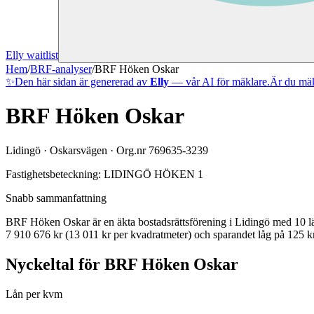
Elly waitlist
Hem
/
BRF-analyser
/
BRF Höken Oskar
✨
Den här sidan är genererad av
Elly
— vår AI för mäklare.
Är du mäk
BRF Höken Oskar
Lidingö
·
Oskarsvägen
· Org.nr
769635-3239
Fastighetsbeteckning:
LIDINGÖ HÖKEN 1
Snabb sammanfattning
BRF Höken Oskar
är en äkta bostadsrättsförening
i
Lidingö
med
10
l
7 910 676 kr (13 011 kr per kvadratmeter)
och sparandet låg på 125 kr
Nyckeltal för
BRF Höken Oskar
Lån per kvm