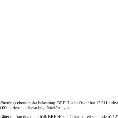
tsförenings ekonomiska belastning.
BRF Höken Oskar
har
13 011
kr/kvm
5 000 kr/kvm indikerar hög räntekänslighet.
ätter till framtida underhåll.
BRF Höken Oskar
har ett sparande på
12