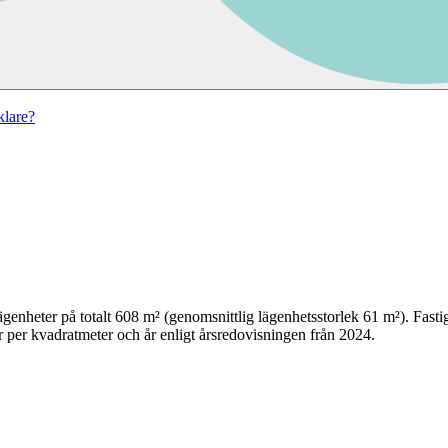
lare?
ägenheter på totalt
608
m² (genomsnittlig lägenhetsstorlek
61
m²)
. Fast
 per kvadratmeter och år enligt årsredovisningen från 2024.