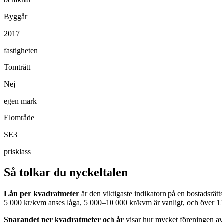
Byggår
2017
fastigheten
Tomträtt
Nej
egen mark
Elområde
SE3
prisklass
Så tolkar du nyckeltalen
Lån per kvadratmeter
är den viktigaste indikatorn på en bostadsrät
5 000 kr/kvm anses låga, 5 000–10 000 kr/kvm är vanligt, och över 1
Sparandet per kvadratmeter och år
visar hur mycket föreningen avs