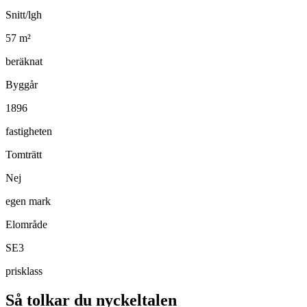
Snitt/lgh
57
m²
beräknat
Byggår
1896
fastigheten
Tomträtt
Nej
egen mark
Elområde
SE3
prisklass
Så tolkar du nyckeltalen