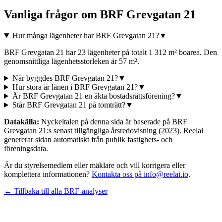
Vanliga frågor om
BRF Grevgatan 21
Hur många lägenheter har BRF Grevgatan 21?
▼
BRF Grevgatan 21 har 23 lägenheter på totalt 1 312 m² boarea. Den
genomsnittliga lägenhetsstorleken är 57 m².
När byggdes BRF Grevgatan 21?
▼
Hur stora är lånen i BRF Grevgatan 21?
▼
Är BRF Grevgatan 21 en äkta bostadsrättsförening?
▼
Står BRF Grevgatan 21 på tomträtt?
▼
Datakälla:
Nyckeltalen på denna sida är baserade på
BRF
Grevgatan 21
:s senast tillgängliga årsredovisning
(2023)
. Reelai
genererar sidan automatiskt från publik fastighets- och
föreningsdata.
Är du styrelsemedlem eller mäklare och vill korrigera eller
komplettera informationen?
Kontakta oss på info@reelai.io
.
← Tillbaka till alla BRF-analyser
©
2026
Reelai Technologies AB. All rights reserved.