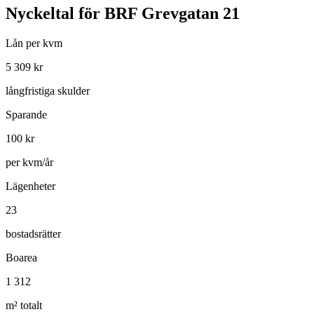
Nyckeltal för
BRF Grevgatan 21
Lån per kvm
5 309
kr
långfristiga skulder
Sparande
100
kr
per kvm/år
Lägenheter
23
bostadsrätter
Boarea
1 312
m² totalt