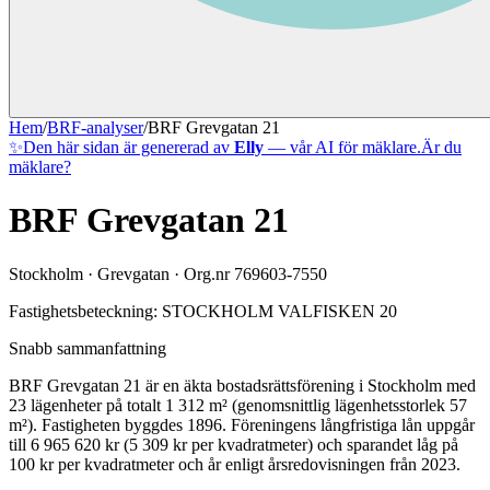
Hem
/
BRF-analyser
/
BRF Grevgatan 21
✨
Den här sidan är genererad av
Elly
— vår AI för mäklare.
Är du
mäklare?
BRF Grevgatan 21
Stockholm
·
Grevgatan
· Org.nr
769603-7550
Fastighetsbeteckning:
STOCKHOLM VALFISKEN 20
Snabb sammanfattning
BRF Grevgatan 21
är en äkta bostadsrättsförening
i
Stockholm
med
23
lägenheter på totalt
1 312
m² (genomsnittlig lägenhetsstorlek
57
m²)
. Fastigheten byggdes 1896
.
Föreningens långfristiga lån uppgår
till 6 965 620 kr (5 309 kr per kvadratmeter)
och sparandet låg på
100 kr per kvadratmeter och år enligt årsredovisningen från 2023.