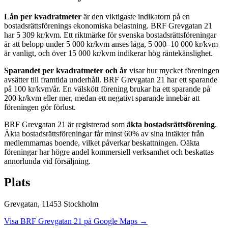
Lån per kvadratmeter
är den viktigaste indikatorn på en
bostadsrättsförenings ekonomiska belastning.
BRF Grevgatan 21
har
5 309
kr/kvm. Ett riktmärke för svenska bostadsrättsföreningar
är att belopp under 5 000 kr/kvm anses låga, 5 000–10 000 kr/kvm
är vanligt, och över 15 000 kr/kvm indikerar hög räntekänslighet.
Sparandet per kvadratmeter och år
visar hur mycket föreningen
avsätter till framtida underhåll.
BRF Grevgatan 21
har ett sparande
på
100
kr/kvm/år. En välskött förening brukar ha ett sparande på
200 kr/kvm eller mer, medan ett negativt sparande innebär att
föreningen gör förlust.
BRF Grevgatan 21
är registrerad som
äkta bostadsrättsförening
.
Äkta bostadsrättsföreningar får minst 60% av sina intäkter från
medlemmarnas boende, vilket påverkar beskattningen. Oäkta
föreningar har högre andel kommersiell verksamhet och beskattas
annorlunda vid försäljning.
Plats
Grevgatan
,
11453
Stockholm
Visa
BRF Grevgatan 21
på Google Maps →