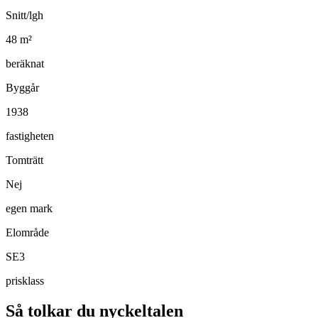
Snitt/lgh
48
m²
beräknat
Byggår
1938
fastigheten
Tomträtt
Nej
egen mark
Elområde
SE3
prisklass
Så tolkar du nyckeltalen