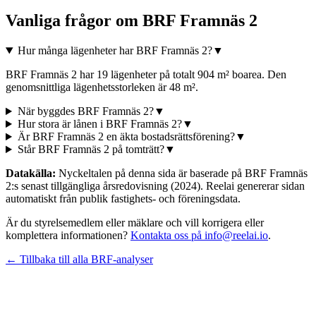
Vanliga frågor om
BRF Framnäs 2
Hur många lägenheter har BRF Framnäs 2?
▼
BRF Framnäs 2 har 19 lägenheter på totalt 904 m² boarea. Den
genomsnittliga lägenhetsstorleken är 48 m².
När byggdes BRF Framnäs 2?
▼
Hur stora är lånen i BRF Framnäs 2?
▼
Är BRF Framnäs 2 en äkta bostadsrättsförening?
▼
Står BRF Framnäs 2 på tomträtt?
▼
Datakälla:
Nyckeltalen på denna sida är baserade på
BRF Framnäs
2
:s senast tillgängliga årsredovisning
(2024)
. Reelai genererar sidan
automatiskt från publik fastighets- och föreningsdata.
Är du styrelsemedlem eller mäklare och vill korrigera eller
komplettera informationen?
Kontakta oss på info@reelai.io
.
← Tillbaka till alla BRF-analyser
©
2026
Reelai Technologies AB. All rights reserved.