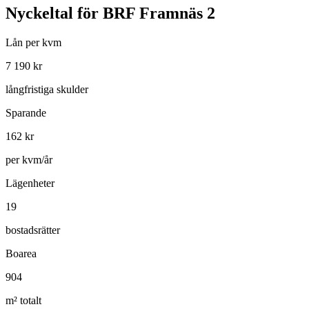
Nyckeltal för
BRF Framnäs 2
Lån per kvm
7 190
kr
långfristiga skulder
Sparande
162
kr
per kvm/år
Lägenheter
19
bostadsrätter
Boarea
904
m² totalt