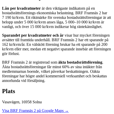
Lån per kvadratmeter
är den viktigaste indikatorn på en
bostadsrättsförenings ekonomiska belastning.
BRF Framnäs 2
har
7 190
kr/kvm. Ett riktmärke för svenska bostadsrättsföreningar är att
belopp under 5 000 kr/kvm anses låga, 5 000–10 000 kr/kvm är
vanligt, och över 15 000 kr/kvm indikerar hög räntekänslighet.
Sparandet per kvadratmeter och år
visar hur mycket föreningen
avsätter till framtida underhåll.
BRF Framnäs 2
har ett sparande på
162
kr/kvm/år. En välskött förening brukar ha ett sparande på 200
kr/kvm eller mer, medan ett negativt sparande innebär att föreningen
gör förlust.
BRF Framnäs 2
är registrerad som
äkta bostadsrättsförening
.
Äkta bostadsrättsföreningar får minst 60% av sina intäkter från
medlemmarnas boende, vilket påverkar beskattningen. Oäkta
föreningar har högre andel kommersiell verksamhet och beskattas
annorlunda vid försäljning.
Plats
Vasavägen
,
16958
Solna
Visa
BRF Framnäs 2
på Google Maps →