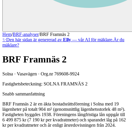
Hem
/
BRF-analyser
/
BRF Framnäs 2
✨
Den här sidan är genererad av
Elly
— vår AI för mäklare.
Är du
mäklare?
BRF Framnäs 2
Solna
·
Vasavägen
· Org.nr
769608-9924
Fastighetsbeteckning:
SOLNA FRAMNÄS 2
Snabb sammanfattning
BRF Framnäs 2
är en äkta bostadsrättsförening
i
Solna
med
19
lägenheter på totalt
904
m² (genomsnittlig lägenhetsstorlek
48
m²)
.
Fastigheten byggdes 1938
.
Föreningens långfristiga lån uppgår till
6 499 875 kr (7 190 kr per kvadratmeter)
och sparandet låg på 162
kr per kvadratmeter och år enligt årsredovisningen från 2024.