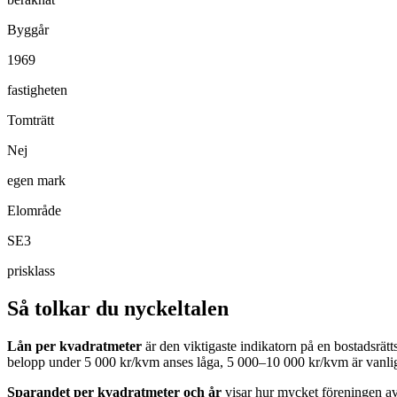
Byggår
1969
fastigheten
Tomträtt
Nej
egen mark
Elområde
SE3
prisklass
Så tolkar du nyckeltalen
Lån per kvadratmeter
är den viktigaste indikatorn på en bostadsrät
belopp under 5 000 kr/kvm anses låga, 5 000–10 000 kr/kvm är vanlig
Sparandet per kvadratmeter och år
visar hur mycket föreningen avs