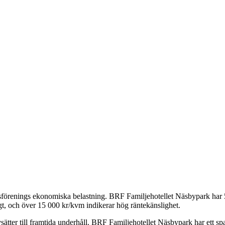
tsförenings ekonomiska belastning.
BRF Familjehotellet Näsbypark
har
t, och över 15 000 kr/kvm indikerar hög räntekänslighet.
ätter till framtida underhåll.
BRF Familjehotellet Näsbypark
har ett s