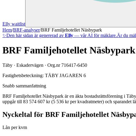
Elly waitlist
Hem
/
BRF-analyser
/
BRF Familjehotellet Näsbypark
✨
Den här sidan är genererad av
Elly
— vår AI för mäklare.
Är du mäk
BRF Familjehotellet Näsbypark
Täby
·
Eskadervägen
· Org.nr
716417-6450
Fastighetsbeteckning:
TÄBY JAGAREN 6
Snabb sammanfattning
BRF Familjehotellet Näsbypark
är en äkta bostadsrättsförening
i
Täb
uppgår till 83 574 607 kr (5 536 kr per kvadratmeter)
och sparandet lå
Nyckeltal för
BRF Familjehotellet Näsbyp
Lån per kvm