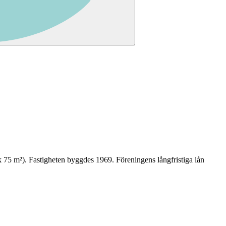
k
75
m²)
. Fastigheten byggdes 1969
.
Föreningens långfristiga lån