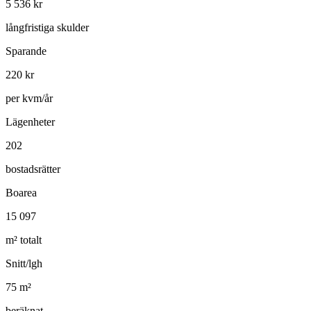
5 536
kr
långfristiga skulder
Sparande
220
kr
per kvm/år
Lägenheter
202
bostadsrätter
Boarea
15 097
m² totalt
Snitt/lgh
75
m²
beräknat