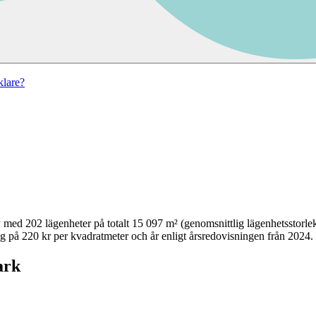
lare?
y
med
202
lägenheter på totalt
15 097
m² (genomsnittlig lägenhetsstorle
g på 220 kr per kvadratmeter och år enligt årsredovisningen från 2024.
ark