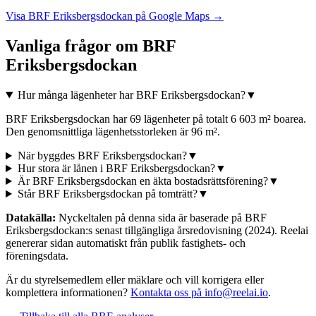
Visa
BRF Eriksbergsdockan
på Google Maps →
Vanliga frågor om
BRF
Eriksbergsdockan
Hur många lägenheter har BRF Eriksbergsdockan?
▼
BRF Eriksbergsdockan har 69 lägenheter på totalt 6 603 m² boarea.
Den genomsnittliga lägenhetsstorleken är 96 m².
När byggdes BRF Eriksbergsdockan?
▼
Hur stora är lånen i BRF Eriksbergsdockan?
▼
Är BRF Eriksbergsdockan en äkta bostadsrättsförening?
▼
Står BRF Eriksbergsdockan på tomträtt?
▼
Datakälla:
Nyckeltalen på denna sida är baserade på
BRF
Eriksbergsdockan
:s senast tillgängliga årsredovisning
(2024)
. Reelai
genererar sidan automatiskt från publik fastighets- och
föreningsdata.
Är du styrelsemedlem eller mäklare och vill korrigera eller
komplettera informationen?
Kontakta oss på info@reelai.io
.