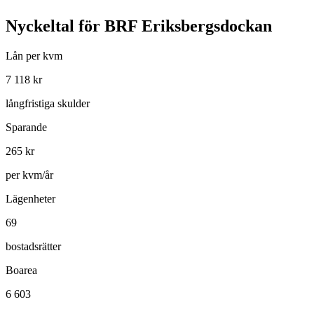
Nyckeltal för
BRF Eriksbergsdockan
Lån per kvm
7 118
kr
långfristiga skulder
Sparande
265
kr
per kvm/år
Lägenheter
69
bostadsrätter
Boarea
6 603