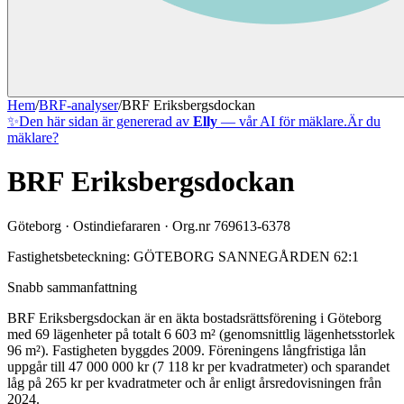
Hem
/
BRF-analyser
/
BRF Eriksbergsdockan
✨
Den här sidan är genererad av
Elly
— vår AI för mäklare.
Är du
mäklare?
BRF Eriksbergsdockan
Göteborg
·
Ostindiefararen
· Org.nr
769613-6378
Fastighetsbeteckning:
GÖTEBORG SANNEGÅRDEN 62:1
Snabb sammanfattning
BRF Eriksbergsdockan
är en äkta bostadsrättsförening
i
Göteborg
med
69
lägenheter på totalt
6 603
m² (genomsnittlig lägenhetsstorlek
96
m²)
. Fastigheten byggdes 2009
.
Föreningens långfristiga lån
uppgår till 47 000 000 kr (7 118 kr per kvadratmeter)
och sparandet
låg på 265 kr per kvadratmeter och år enligt årsredovisningen från
2024.