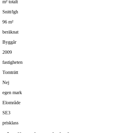
m² totalt
Snitt/lgh
96
m²
beräknat
Byggår
2009
fastigheten
Tomträtt
Nej
egen mark
Elområde
SE3
prisklass