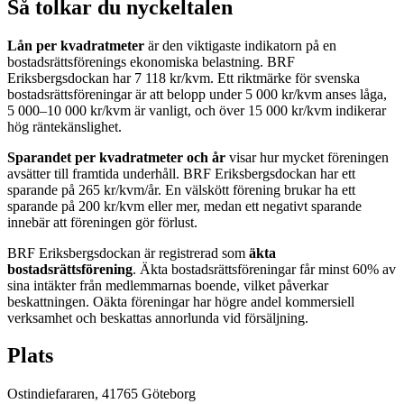
Så tolkar du nyckeltalen
Lån per kvadratmeter
är den viktigaste indikatorn på en
bostadsrättsförenings ekonomiska belastning.
BRF
Eriksbergsdockan
har
7 118
kr/kvm. Ett riktmärke för svenska
bostadsrättsföreningar är att belopp under 5 000 kr/kvm anses låga,
5 000–10 000 kr/kvm är vanligt, och över 15 000 kr/kvm indikerar
hög räntekänslighet.
Sparandet per kvadratmeter och år
visar hur mycket föreningen
avsätter till framtida underhåll.
BRF Eriksbergsdockan
har ett
sparande på
265
kr/kvm/år. En välskött förening brukar ha ett
sparande på 200 kr/kvm eller mer, medan ett negativt sparande
innebär att föreningen gör förlust.
BRF Eriksbergsdockan
är registrerad som
äkta
bostadsrättsförening
. Äkta bostadsrättsföreningar får minst 60% av
sina intäkter från medlemmarnas boende, vilket påverkar
beskattningen. Oäkta föreningar har högre andel kommersiell
verksamhet och beskattas annorlunda vid försäljning.
Plats
Ostindiefararen
,
41765
Göteborg