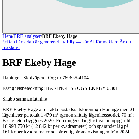
Hem
/
BRF-analyser
/
BRF Ekeby Hage
✨
Den här sidan är genererad av
Elly
— vår AI för mäklare.
Är du
mäklare?
BRF Ekeby Hage
Haninge
·
Skolvägen
· Org.nr
769635-4104
Fastighetsbeteckning:
HANINGE SKOGS-EKEBY 6:301
Snabb sammanfattning
BRF Ekeby Hage
är en äkta bostadsrättsförening
i
Haninge
med
21
lägenheter på totalt
1 479
m² (genomsnittlig lägenhetsstorlek
70
m²)
.
Fastigheten byggdes 2020
.
Föreningens långfristiga lån uppgår till
18 993 750 kr (12 842 kr per kvadratmeter)
och sparandet låg på
161 kr per kvadratmeter och år enligt årsredovisningen från 2024.