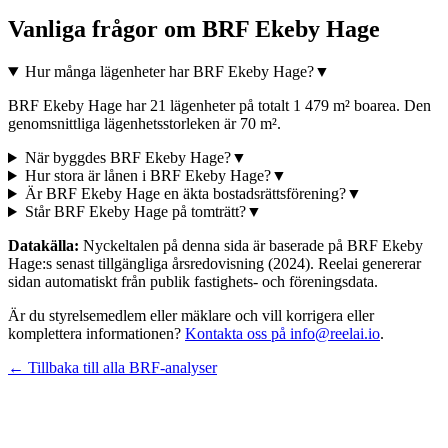
Vanliga frågor om
BRF Ekeby Hage
Hur många lägenheter har BRF Ekeby Hage?
▼
BRF Ekeby Hage har 21 lägenheter på totalt 1 479 m² boarea. Den
genomsnittliga lägenhetsstorleken är 70 m².
När byggdes BRF Ekeby Hage?
▼
Hur stora är lånen i BRF Ekeby Hage?
▼
Är BRF Ekeby Hage en äkta bostadsrättsförening?
▼
Står BRF Ekeby Hage på tomträtt?
▼
Datakälla:
Nyckeltalen på denna sida är baserade på
BRF Ekeby
Hage
:s senast tillgängliga årsredovisning
(2024)
. Reelai genererar
sidan automatiskt från publik fastighets- och föreningsdata.
Är du styrelsemedlem eller mäklare och vill korrigera eller
komplettera informationen?
Kontakta oss på info@reelai.io
.
← Tillbaka till alla BRF-analyser
©
2026
Reelai Technologies AB. All rights reserved.