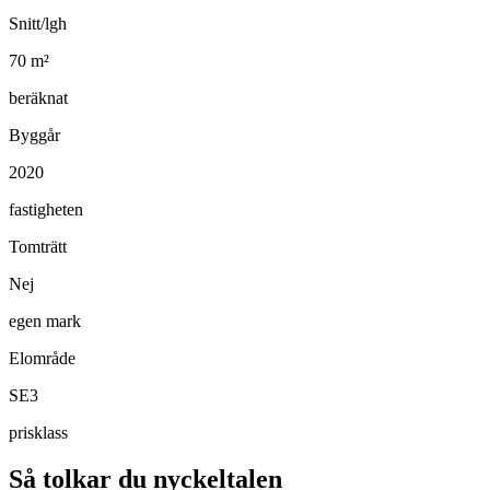
Snitt/lgh
70
m²
beräknat
Byggår
2020
fastigheten
Tomträtt
Nej
egen mark
Elområde
SE3
prisklass
Så tolkar du nyckeltalen