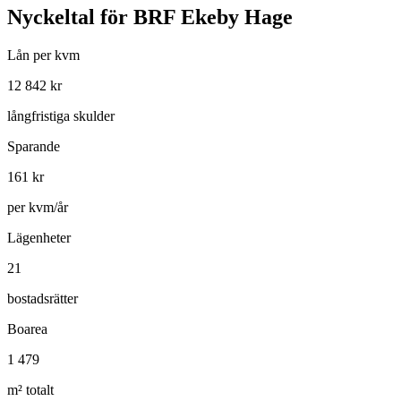
Nyckeltal för
BRF Ekeby Hage
Lån per kvm
12 842
kr
långfristiga skulder
Sparande
161
kr
per kvm/år
Lägenheter
21
bostadsrätter
Boarea
1 479
m² totalt