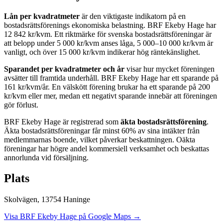
Lån per kvadratmeter
är den viktigaste indikatorn på en
bostadsrättsförenings ekonomiska belastning.
BRF Ekeby Hage
har
12 842
kr/kvm. Ett riktmärke för svenska bostadsrättsföreningar är
att belopp under 5 000 kr/kvm anses låga, 5 000–10 000 kr/kvm är
vanligt, och över 15 000 kr/kvm indikerar hög räntekänslighet.
Sparandet per kvadratmeter och år
visar hur mycket föreningen
avsätter till framtida underhåll.
BRF Ekeby Hage
har ett sparande på
161
kr/kvm/år. En välskött förening brukar ha ett sparande på 200
kr/kvm eller mer, medan ett negativt sparande innebär att föreningen
gör förlust.
BRF Ekeby Hage
är registrerad som
äkta bostadsrättsförening
.
Äkta bostadsrättsföreningar får minst 60% av sina intäkter från
medlemmarnas boende, vilket påverkar beskattningen. Oäkta
föreningar har högre andel kommersiell verksamhet och beskattas
annorlunda vid försäljning.
Plats
Skolvägen
,
13754
Haninge
Visa
BRF Ekeby Hage
på Google Maps →