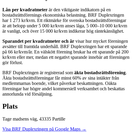
Lån per kvadratmeter
är den viktigaste indikatorn på en
bostadsrättsförenings ekonomiska belastning.
BRF Duplexringen
har
1 273
kr/kvm. Ett riktmärke för svenska bostadsrättsföreningar
är att belopp under 5 000 kr/kvm anses låga, 5 000–10 000 kr/kvm
är vanligt, och över 15 000 kr/kvm indikerar hög räntekänslighet.
Sparandet per kvadratmeter och år
visar hur mycket föreningen
avsätter till framtida underhåll.
BRF Duplexringen
har ett sparande
på
66
kr/kvm/år. En välskött förening brukar ha ett sparande på 200
kr/kvm eller mer, medan ett negativt sparande innebär att föreningen
gör förlust.
BRF Duplexringen
är registrerad som
äkta bostadsrättsförening
.
Äkta bostadsrättsföreningar får minst 60% av sina intäkter från
medlemmarnas boende, vilket påverkar beskattningen. Oäkta
föreningar har högre andel kommersiell verksamhet och beskattas
annorlunda vid försäljning.
Plats
Tage madsens väg
,
43335
Partille
Visa
BRF Duplexringen
på Google Maps →