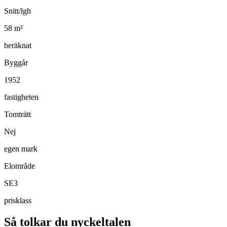
Snitt/lgh
58
m²
beräknat
Byggår
1952
fastigheten
Tomträtt
Nej
egen mark
Elområde
SE3
prisklass
Så tolkar du nyckeltalen