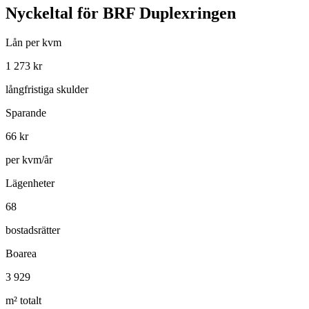
Nyckeltal för
BRF Duplexringen
Lån per kvm
1 273
kr
långfristiga skulder
Sparande
66
kr
per kvm/år
Lägenheter
68
bostadsrätter
Boarea
3 929
m² totalt