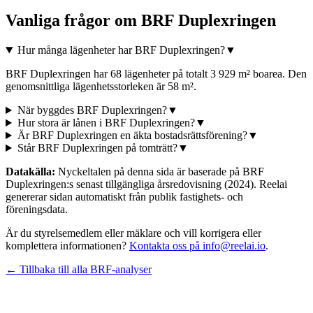
Vanliga frågor om
BRF Duplexringen
Hur många lägenheter har BRF Duplexringen?
▼
BRF Duplexringen har 68 lägenheter på totalt 3 929 m² boarea. Den
genomsnittliga lägenhetsstorleken är 58 m².
När byggdes BRF Duplexringen?
▼
Hur stora är lånen i BRF Duplexringen?
▼
Är BRF Duplexringen en äkta bostadsrättsförening?
▼
Står BRF Duplexringen på tomträtt?
▼
Datakälla:
Nyckeltalen på denna sida är baserade på
BRF
Duplexringen
:s senast tillgängliga årsredovisning
(2024)
. Reelai
genererar sidan automatiskt från publik fastighets- och
föreningsdata.
Är du styrelsemedlem eller mäklare och vill korrigera eller
komplettera informationen?
Kontakta oss på info@reelai.io
.
← Tillbaka till alla BRF-analyser
©
2026
Reelai Technologies AB. All rights reserved.