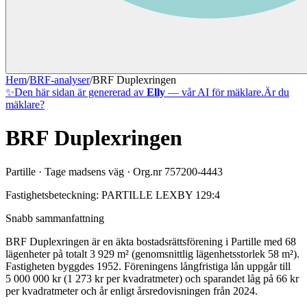
Hem
/
BRF-analyser
/
BRF Duplexringen
✨
Den här sidan är genererad av
Elly
— vår AI för mäklare.
Är du
mäklare?
BRF Duplexringen
Partille
·
Tage madsens väg
· Org.nr
757200-4443
Fastighetsbeteckning:
PARTILLE LEXBY 129:4
Snabb sammanfattning
BRF Duplexringen
är en äkta bostadsrättsförening
i
Partille
med
68
lägenheter på totalt
3 929
m² (genomsnittlig lägenhetsstorlek
58
m²)
.
Fastigheten byggdes 1952
.
Föreningens långfristiga lån uppgår till
5 000 000 kr (1 273 kr per kvadratmeter)
och sparandet låg på 66 kr
per kvadratmeter och år enligt årsredovisningen från 2024.